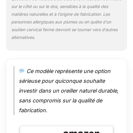
PREMIUM POUR
sur le côté ou sur le dos, sensibles à la qualité des
VOTRE BIEN-ÊTRE :
La taie d'oreiller est
matières naturelles et à l’origine de fabrication. Les
fabriquée en coton
personnes allergiques aux plumes ou en quête d’un
de qualité supérieure,
soutien cervical ferme devront se tourner vers d’autres
qui procure non
alternatives.
seulement une
sensation douce et
fraîche sur la peau,
mais assure
également une
excellente
Ce modèle représente une option
respirabilité la nuit. La
sérieuse pour quiconque souhaite
douceur du coton
augmente encore
investir dans un oreiller naturel durable,
votre confort.
sans compromis sur la qualité de
Artisanat italien : cet
oreiller de lit est
fabrication.
fièrement « fabriqué
en Italie » et est le
résultat d'un savoir-
faire artisanal et