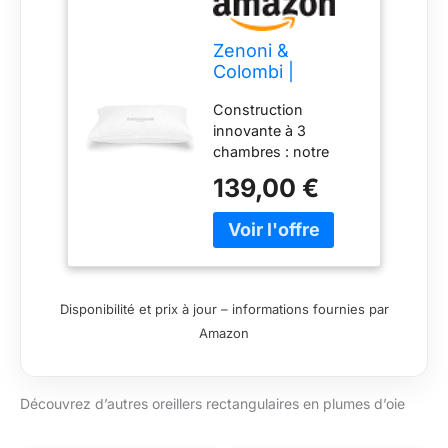
d'une attention aux
détails, garantissant
Zenoni &
un produit de la plus
Colombi |
haute qualité.
Premium
Construction
Oreillers en
innovante à 3
100% Plumes
chambres : notre
d’oie, Oreiller
oreiller de luxe est
rectangulaire
139,00 €
équipé d'une
50x75cm - Made
construction
in Italy (Badia)
innovante à 3
chambres. Les
chambres extérieures
sont composées à
Disponibilité et prix à jour – informations fournies par
100 % de duvet et
Amazon
procurent une
sensation de
douceur et
Découvrez d’autres oreillers rectangulaires en plumes d’oie
d'enveloppement. La
chambre intérieure
est composée à 70 %