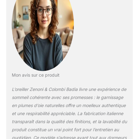
de duvet et offre un
maintien
personnalisé. Soutien
moyen pour votre
confort : Avec un
soutien moyen, cet
oreiller offre juste le
bon équilibre entre
douceur et soutien. Il
a été conçu pour
s'adapter
parfaitement à
Mon avis sur ce produit
n'importe quelle
position de sommeil.
L’oreiller Zenoni & Colombi Badia livre une expérience de
Que vous dormiez
sommeil cohérente avec ses promesses : le garnissage
sur le dos, sur le
en plumes d’oie naturelles offre un moelleux authentique
ventre ou sur le côté,
cet oreiller offre un
et une respirabilité appréciable. La fabrication italienne
soutien moyen qui
transparaît dans la qualité des finitions, et la lavabilité du
s'adapte à vos
produit constitue un vrai point fort pour l’entretien au
besoins. COTON
quotidien. Ce modèle s’adresse avant tout aux dormeurs