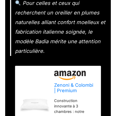
Pour celles et ceux qui
recherchent un oreiller en plumes
naturelles alliant confort moelleux et
fabrication italienne soignée, le
modèle Badia mérite une attention
particulière.
Zenoni & Colombi
| Premium
Oreillers en 100%
Construction
Plumes d’oie,
innovante à 3
Oreiller
chambres : notre
rectangulaire