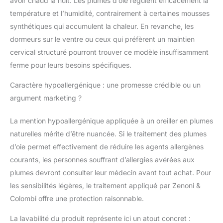
avoir chaud la nuit. Les plumes d’oie régulent efficacement la
augmente encore votre
température et l’humidité, contrairement à certaines mousses
confort. Artisanat
italien : cet oreiller de lit
synthétiques qui accumulent la chaleur. En revanche, les
est fièrement « fabriqué
dormeurs sur le ventre ou ceux qui préfèrent un maintien
en Italie » et est le
cervical structuré pourront trouver ce modèle insuffisamment
résultat d'un savoir-
ferme pour leurs besoins spécifiques.
faire artisanal et d'une
attention aux détails,
Caractère hypoallergénique : une promesse crédible ou un
garantissant un produit
argument marketing ?
de la plus haute qualité.
La mention hypoallergénique appliquée à un oreiller en plumes
naturelles mérite d’être nuancée. Si le traitement des plumes
d’oie permet effectivement de réduire les agents allergènes
courants, les personnes souffrant d’allergies avérées aux
plumes devront consulter leur médecin avant tout achat. Pour
les sensibilités légères, le traitement appliqué par Zenoni &
Colombi offre une protection raisonnable.
La lavabilité du produit représente ici un atout concret :