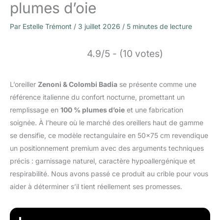
plumes d’oie
Par
Estelle Trémont
/
3 juillet 2026
/
5 minutes de lecture
4.9/5 - (10 votes)
L’oreiller
Zenoni & Colombi Badia
se présente comme une
référence italienne du confort nocturne, promettant un
remplissage en
100 % plumes d’oie
et une fabrication
soignée. À l’heure où le marché des oreillers haut de gamme
se densifie, ce modèle rectangulaire en 50×75 cm revendique
un positionnement premium avec des arguments techniques
précis : garnissage naturel, caractère hypoallergénique et
respirabilité. Nous avons passé ce produit au crible pour vous
aider à déterminer s’il tient réellement ses promesses.