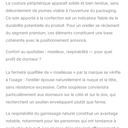
La couture périphérique apparaît solide et bien tendue, sans
s'adapter parfaitement
débordement de plumes visible à l’ouverture du packaging.
à n'importe quelle
position de sommeil.
Ce soin apporté à la confection est un indicateur fiable de la
Que vous dormiez sur
durabilité potentielle du produit. Pour un oreiller se réclamant
le dos, sur le ventre ou
du segment premium, ces éléments constituent une base
sur le côté, cet oreiller
cohérente avec le positionnement annoncé.
offre un soutien moyen
qui s'adapte à vos
Confort au quotidien : moelleux, respirabilité — pour quel
besoins. COTON
PREMIUM POUR
profil de dormeur ?
VOTRE BIEN-ÊTRE : La
taie d'oreiller est
La fermeté qualifiée de « moelleuse » par la marque se vérifie
fabriquée en coton de
à l’usage : l’oreiller épouse naturellement la nuque et la tête,
qualité supérieure, qui
sans résistance excessive. Cette souplesse conviendra
procure non seulement
particulièrement aux dormeurs sur le côté et sur le dos, qui
une sensation douce et
fraîche sur la peau,
recherchent un soutien enveloppant plutôt que ferme.
mais assure également
une excellente
La respirabilité du garnissage naturel constitue un avantage
respirabilité la nuit. La
notable, notamment pour les personnes qui ont tendance à
douceur du coton