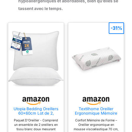
hypoallergéniques et abordables, bien qu’elles se
tassent avec le temps.
-31%
Utopia Bedding Oreillers
Textilhome Oreiller
60x60cm Lot de 2,
Ergonomique Mémoire
Coussins de Lit Blanc
de Forme 70 cm Aloe
Paquet D'Oreiller - Comprend
Confort Mémoire de Forme –
Vera
un ensemble de 2 oreillers en
Oreiller ergonomique en
tissu blanc doux mesurant
mousse viscoélastique 70 cm,