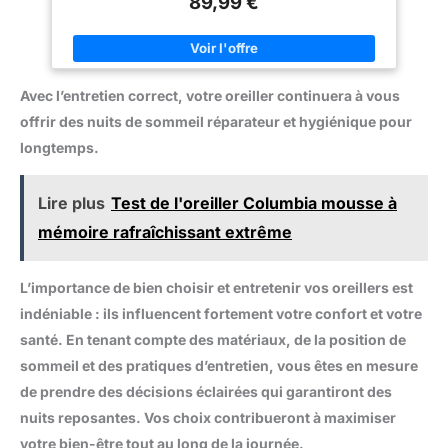
89,99 €
für Seiten- und Rückenschläfer Schmerzen und Druck lindern:
l'hydratation, aidant à préserver
Dieses Naturkautschukkissen wurde fachmännisch entworfen,
l'humidité des cheveux et de la
um sich eng an Kopf, Nacken und Schultern anzupassen, bietet
peau pour une expérience de
optimale Unterstützung und hilft, Körperschmerzen und -druck
sommeil régénérante.
zu reduzieren Kühlend und atmungsaktiv: Die Kissenlöcher
[Entretien pour une Longévité]-
können den Luftstrom stark fördern und ein Erhitzen
Pour garantir une longévité et
Avec l’entretien correct, votre oreiller continuera à vous
verhindern. Im Sommer kühl und im Winter ziemlich warm
des performances optimales,
Problemloses Auspacken: Nicht komprimierte Verpackung,
offrir des nuits de sommeil réparateur et hygiénique pour
veillez à ouvrir le paquet dans
sofort einsatzbereit Waschbarer Tencel-Kissenbezug: Sanft
la semaine suivant la réception
und weich, fördert aber auch die Flüssigkeitszufuhr, bewahrt
longtemps.
de votre oreiller et à éviter une
die Feuchtigkeit in Haar und Haut für ein verjüngendes
exposition directe au soleil, ce
Schlaferlebnis Achten Sie auf Langlebigkeit: Um eine optimale
qui pourrait affecter sa qualité
Belastbarkeit zu gewährleisten, öffnen Sie bitte die
avec le temps.
Lire plus
Test de l'oreiller Columbia mousse à
vakuumkomprimierte Verpackung innerhalb einer Woche bei
Erhalt Ihres Kissens. Vermeiden Sie es, es direktem Sonnenlicht
mémoire rafraîchissant extrême
auszusetzen, verlängern Sie die Lebensdauer
L’importance de bien choisir et entretenir vos oreillers est
indéniable : ils influencent fortement votre confort et votre
santé. En tenant compte des matériaux, de la position de
sommeil et des pratiques d’entretien, vous êtes en mesure
de prendre des décisions éclairées qui garantiront des
nuits reposantes. Vos choix contribueront à maximiser
votre bien-être tout au long de la journée.