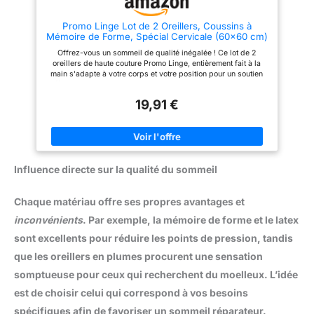
Promo Linge Lot de 2 Oreillers, Coussins à
Mémoire de Forme, Spécial Cervicale (60x60 cm)
Offrez-vous un sommeil de qualité inégalée ! Ce lot de 2
oreillers de haute couture Promo Linge, entièrement fait à la
main s'adapte à votre corps et votre position pour un soutien
efficace que vous dormiez sur le ventre, sur le dos, ou sur le
côté, l'oreiller vous accompagnera agréablement durant toutes
19,91 €
vos nuits. Dormir comme un bébé avec ces oreillers de taille
60 x 60 cm, forme carrée standard qui se gonfle et ne s’aplatit
pas avec le temps Le Garnissage des oreillers est de la
Mousse à mémoire de forme qui saura soulager vos
cervicales, celle-ci reprend sa forme initiale pour un soutien
parfait à tout moment de la nuit et vous apportez un sommeil
Influence directe sur la qualité du sommeil
profond. Hygiène optimale avec une enveloppe en Microfibres
Anti Bactérien, Anti-Acarien, Anti Transpirant et peut limiter le
Ronflement. Lavable en machine à froid en mode délicat,
Chaque matériau offre ses propres avantages et
séchage à l’air surtout pas au sèche-linge.
inconvénients
. Par exemple, la mémoire de forme et le latex
sont excellents pour réduire les points de pression, tandis
que les oreillers en plumes procurent une sensation
somptueuse pour ceux qui recherchent du moelleux. L’idée
est de choisir celui qui correspond à vos besoins
spécifiques afin de favoriser un sommeil réparateur.