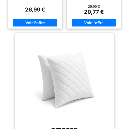
60x60 cm. Doux et Confortable
s’adapte à la nuque et réduit les
- Des oreillers de qualité avec
tensions cervicales. Mousse
29,99 €
26,99 €
fibres de poly assurent un
Viscoélastique Premium –
20,77 €
confort maximal dans toutes les
Matériau de haute qualité,
positions de sommeil
adaptatif et thermorégulé,
Construction Sans Déplacement
assure un soutien optimal nuit
- La construction sans
après nuit. Tissu Aloe Vera
déplacement offre un excellent
Écologique – Housse douce,
soutien pour une bonne nuit de
hypoallergénique et
sommeil car elle garantit que la
respectueuse de la peau, idéale
tête du dormeur reste
pour un sommeil réparateur.
constamment soutenue sans
Housse Pratique Lavable –
glisser par en dessous Choix
Équipée d’une double fermeture
Ideal - Les oreillers sont idéaux
éclair pour un entretien facile,
pour les personnes qui dorment
lavable en machine à 30º Santé
sur le ventre ; les oreillers sont
et Bien-être – Convient aux
beaucoup plus moelleux, mais
personnes souffrant de
plus denses et confortables
douleurs cervicales, offre un
pour dormir Emballage
confort durable et une meilleure
Comprimé - Les oreillers sont
qualité de sommeil.
emballés sous forme
comprimée; l'ouverture de la
pellicule plastique fera gonfler
les oreillers; veuillez prévoir 24
heures pour qu'ils gonflent
complètement