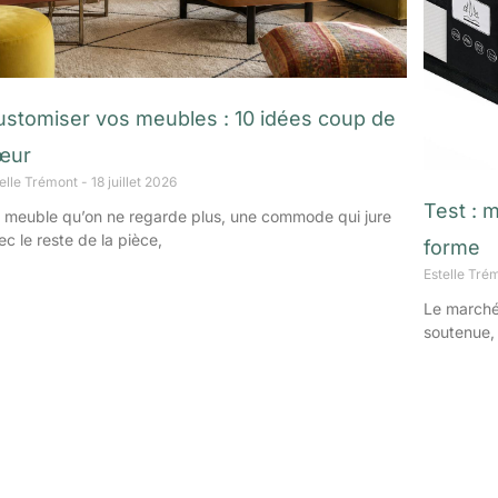
ustomiser vos meubles : 10 idées coup de
œur
telle Trémont
18 juillet 2026
Test : 
 meuble qu’on ne regarde plus, une commode qui jure
ec le reste de la pièce,
forme
Estelle Tré
Le marché
soutenue,