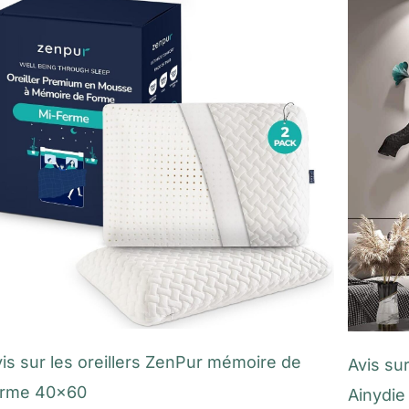
is sur les oreillers ZenPur mémoire de
Avis su
orme 40×60
Ainydie 