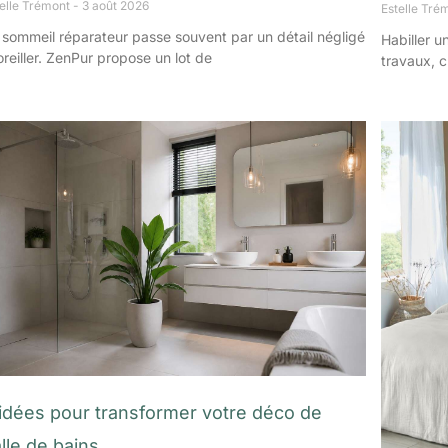
telle Trémont
3 août 2026
Estelle Tré
 sommeil réparateur passe souvent par un détail négligé
Habiller u
l’oreiller. ZenPur propose un lot de
travaux, c
 idées pour transformer votre déco de
lle de bains