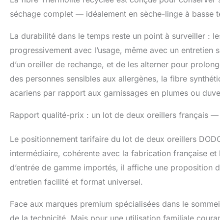
séchage complet — idéalement en sèche-linge à basse temp
La durabilité dans le temps reste un point à surveiller : l
progressivement avec l’usage, même avec un entretien s
d’un oreiller de rechange, et de les alterner pour prolon
des personnes sensibles aux allergènes, la fibre synthéti
acariens par rapport aux garnissages en plumes ou duve
Rapport qualité-prix : un lot de deux oreillers français —
Le positionnement tarifaire du lot de deux oreillers DOD
intermédiaire, cohérente avec la fabrication française et l
d’entrée de gamme importés, il affiche une proposition de
entretien facilité et format universel.
Face aux marques premium spécialisées dans le sommeil, i
de la technicité. Mais pour une utilisation familiale co