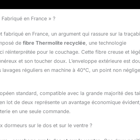
chine, peut être séché en machine ou à l'air libre, ne
e repassage, maintient sa douceur et sa qualité d'origine,
mps et des efforts pour un entretien minimal mais efficace
« Fabriqué en France » ?
ANCE : DODO est l’expert du sommeil depuis plus de 80
roduits sont fabriqués en France, principalement dans la
 fabriqué en France, un argument qui rassure sur la traçabi
t, cela permet de garder un niveau de qualité constant,
composé de
fibre Thermolite recyclée
, une technologie
s consommateurs
ci réinterprétée pour le couchage. Cette fibre creuse et lég
 généreux et son toucher doux. L’enveloppe extérieure est do
s lavages réguliers en machine à 40°C, un point non néglig
péen standard, compatible avec la grande majorité des ta
t en lot de deux représente un avantage économique évident
literie en une seule commande.
ux dormeurs sur le dos et sur le ventre ?