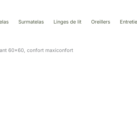
elas
Surmatelas
Linges de lit
Oreillers
Entreti
flant 60×60, confort maxiconfort