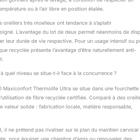
érature ou à l’air libre en position étalée.
es oreillers très moelleux ont tendance à s’aplatir
oigné. L’avantage du lot de deux permet néanmoins de dis
ger leur durée de vie respective. Pour un usage intensif ou p
que recyclée présente l’avantage d’être naturellement anti-
t.
 à quel niveau se situe-t-il face à la concurrence ?
O Maxiconfort Thermolite Ultra se situe dans une fourchette
’utilisation de fibre recyclée certifiée. Comparé à des oreill
 valeur solide : fabrication locale, matière responsable,
l ne prétend pas rivaliser sur le plan du maintien cervical
urante, pour équiper une chambre d’amis ou renouveler des