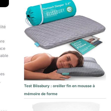
lité
ère
uce
eable
ies
,
Test Blissbury : oreiller fin en mousse à
mémoire de forme