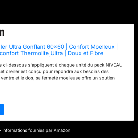
ler Ultra Gonflant 60x60 | Confort Moelleux |
iconfort Thermolite Ultra | Doux et Fibre
abriqué en France | Lavable en Machine à 40°c
ns ci-dessous s'appliquent à chaque unité du pack NIVEAU
t oreiller est conçu pour répondre aux besoins des
 ventre et le dos, sa fermeté moelleuse offre un soutien
nt à votre tête et à votre cou de rester alignés, votre
rectement soutenue, favorisant ainsi un repos optimal et
UALITÉ SUPÉRIEURE : fabriqué à partir de matériaux
ermet de réduire l'impact environnemental lié à la production
on, respectueux de la santé humaine il contribue à un mode de
e et responsable CONFORTABLE : la fibre utilisée dans cet
ffre un confort incomparable, s'adaptant idealement à votre
 cou, vous enveloppant dans un cocon de bien-être, vous
r – informations fournies par Amazon
ous reposer en toute sérénité ENTRETIEN FACILE : se lave