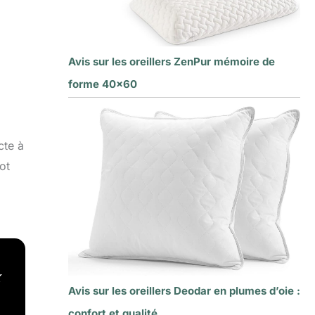
Avis sur les oreillers ZenPur mémoire de
forme 40×60
cte à
ot
x
Avis sur les oreillers Deodar en plumes d’oie :
confort et qualité