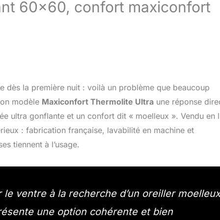
flant 60×60, confort maxiconfort
ase dès la première nuit : voilà un problème que beaucoup
son modèle
Maxiconfort Thermolite Ultra
une réponse dire
ée ultra gonflante et un confort dit « moelleux ». Vendu en l
eux : fabrication française, lavabilité en machine et
es tiennent à l’usage.
le ventre à la recherche d’un oreiller moelleu
résente une option cohérente et bien