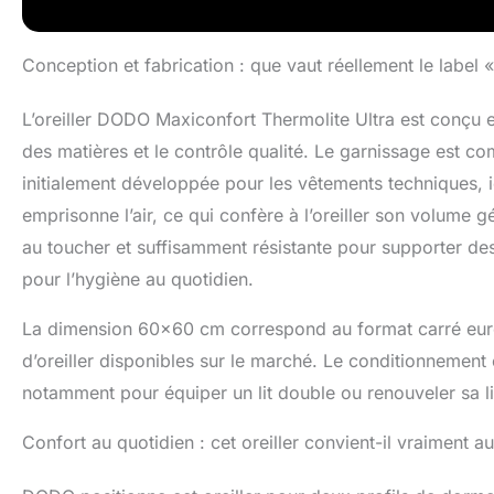
facilement en ma
nécessite pas d
économise du te
Conception et fabrication : que vaut réellement le label 
FABRIQUÉ EN FR
ans. Tous les p
L’oreiller DODO Maxiconfort Thermolite Ultra est conçu et
région Grand Es
des matières et le contrôle qualité. Le garnissage est 
reconnu par le
initialement développée pour les vêtements techniques, i
emprisonne l’air, ce qui confère à l’oreiller son volume
au toucher et suffisamment résistante pour supporter de
pour l’hygiène au quotidien.
La dimension 60×60 cm correspond au format carré euro
d’oreiller disponibles sur le marché. Le conditionnemen
notamment pour équiper un lit double ou renouveler sa 
Confort au quotidien : cet oreiller convient-il vraiment a