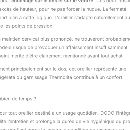
eurs :
couchage sur le dos et sur le ventre
. Ces deux posit
xcès de hauteur, pour ne pas forcer la nuque. La fermeté
 bien à cette logique. L’oreiller s’adapte naturellement au
e les points de pression.
un maintien cervical plus prononcé, ne trouveront probablem
modèle risque de provoquer un affaissement insuffisamment
int mérite d’être clairement mentionné avant tout achat.
ment principalement sur le dos, cet oreiller représente une
égèreté du garnissage Thermolite contribue à un confort
ombien de temps ?
pour tout oreiller destiné à un usage quotidien. DODO l’intèg
te l’entretien et prolonge la durée de vie hygiénique du pro
on gonflant après le lavage, à condition de respecter un