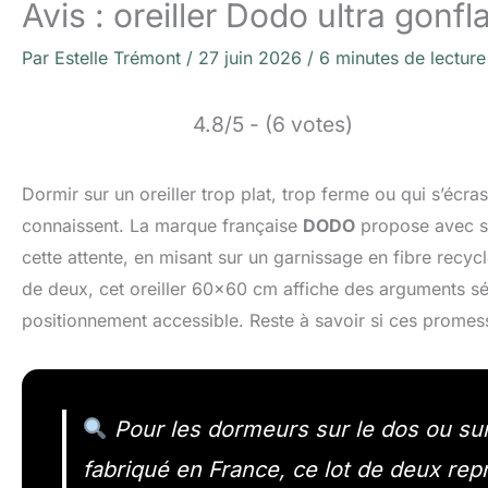
Avis : oreiller Dodo ultra gon
Par
Estelle Trémont
/
27 juin 2026
/
6 minutes de lecture
4.8/5 - (6 votes)
Dormir sur un oreiller trop plat, trop ferme ou qui s’écr
connaissent. La marque française
DODO
propose avec 
cette attente, en misant sur un garnissage en fibre recycl
de deux, cet oreiller 60×60 cm affiche des arguments séri
positionnement accessible. Reste à savoir si ces promess
Pour les dormeurs sur le dos ou sur 
fabriqué en France, ce lot de deux rep