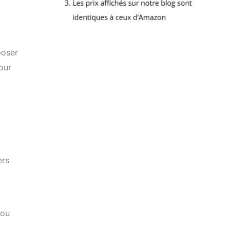
poser
our
ers
 ou