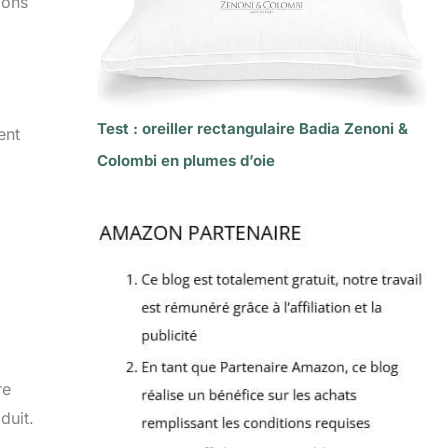
ions
Test : oreiller rectangulaire Badia Zenoni &
ent
Colombi en plumes d’oie
re
duit.