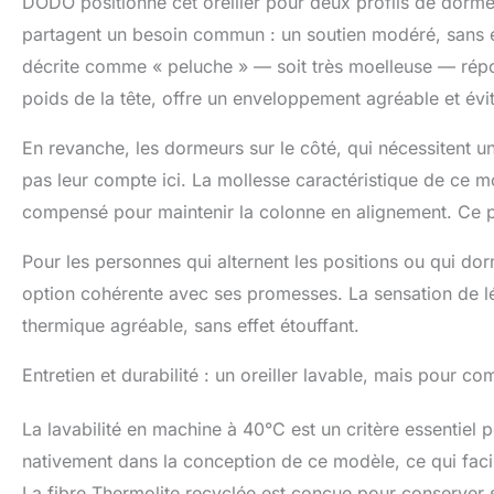
DODO positionne cet oreiller pour deux profils de dorm
partagent un besoin commun : un soutien modéré, sans e
décrite comme « peluche » — soit très moelleuse — répond
poids de la tête, offre un enveloppement agréable et évit
En revanche, les dormeurs sur le côté, qui nécessitent 
pas leur compte ici. La mollesse caractéristique de ce 
compensé pour maintenir la colonne en alignement. Ce po
Pour les personnes qui alternent les positions ou qui dor
option cohérente avec ses promesses. La sensation de l
thermique agréable, sans effet étouffant.
Entretien et durabilité : un oreiller lavable, mais pour c
La lavabilité en machine à 40°C est un critère essentiel 
nativement dans la conception de ce modèle, ce qui facili
La fibre Thermolite recyclée est conçue pour conserver s