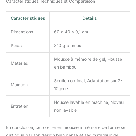
Caractéristiques Techniques et Comparaison
mousse à mémoire de
forme de qualité
supérieure : cet oreiller
Caractéristiques
Détails
rafraîchissant a été
certifié par CertiPUR-US
Dimensions
60 x 40 x 0,1 cm
et Oeko-Tex comme
émissions minimales de
Poids
810 grammes
COV et est exempt de
formaldéhyde, de
Mousse à mémoire de gel, Housse
mercure, de plomb et
Matériau
en bambou
d'autres métaux lourds,
ce qui garantit un
sommeil réparateur sans
Soutien optimal, Adaptation sur 7-
Maintien
soucis et sans
10 jours
substances nocives.
Housse lavable en machine, Noyau
Entretien
non lavable
En conclusion, cet oreiller en mousse à mémoire de forme se
distingue par son design bien pensé et ses matériaux de