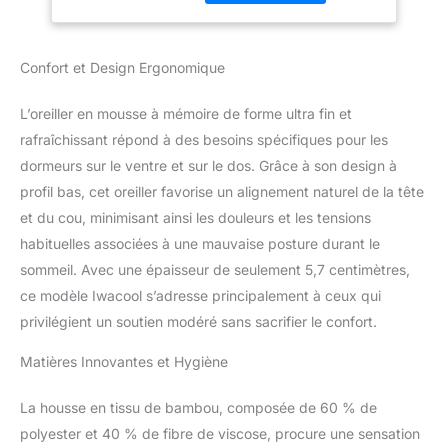
de petits trous d'aération
Housse Douce
qui aident à réguler la
Lavable pour
température corporelle
Dormir
Confort et Design Ergonomique
pendant le sommeil. En
outre, avec un tissu
L’oreiller en mousse à mémoire de forme ultra fin et
glacé soyeux d'un côté
et de la viscose de
rafraîchissant répond à des besoins spécifiques pour les
bambou douce de
dormeurs sur le ventre et sur le dos. Grâce à son design à
l'autre. Ces matériaux
profil bas, cet oreiller favorise un alignement naturel de la tête
naturels aident à réduire
et du cou, minimisant ainsi les douleurs et les tensions
l'humidité et à créer une
habituelles associées à une mauvaise posture durant le
expérience de sommeil
fraîche. Design fin pour
sommeil. Avec une épaisseur de seulement 5,7 centimètres,
les personnes dormant
ce modèle Iwacool s’adresse principalement à ceux qui
sur le ventre et sur le dos
privilégient un soutien modéré sans sacrifier le confort.
: un coussin relativement
plat à profil bas est idéal
Matières Innovantes et Hygiène
pour un soutien
supplémentaire pendant
La housse en tissu de bambou, composée de 60 % de
le sommeil et maintient la
tête, le cou et la colonne
polyester et 40 % de fibre de viscose, procure une sensation