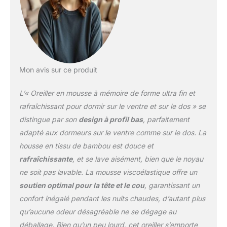
fraîche. Design fin pour
les personnes dormant
sur le ventre et sur le dos
: un coussin relativement
plat à profil bas est idéal
pour un soutien
Mon avis sur ce produit
supplémentaire pendant
le sommeil et maintient la
L’« Oreiller en mousse à mémoire de forme ultra fin et
tête, le cou et la colonne
vertébrale dans un
rafraîchissant pour dormir sur le ventre et sur le dos » se
alignement neutre, ce qui
distingue par son
design à profil bas
, parfaitement
signifie que votre corps
adapté aux dormeurs sur le ventre comme sur le dos. La
repose dans une « ligne
housse en tissu de bambou est douce et
droite horizontale ».
Vous pouvez placer un
rafraîchissante
, et se lave aisément, bien que le noyau
coussin fin ou plat sous
ne soit pas lavable. La mousse viscoélastique offre un
votre ventre, le bas du
soutien optimal pour la tête et le cou
, garantissant un
dos ou les genoux pour
confort inégalé pendant les nuits chaudes, d’autant plus
réduire la pression sur
les hanches, la colonne
qu’aucune odeur désagréable ne se dégage au
vertébrale et le bas du
déballage. Bien qu’un peu lourd, cet oreiller s’emporte