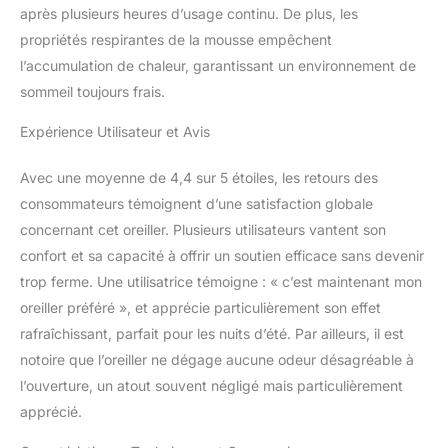
après plusieurs heures d’usage continu. De plus, les
les ronflements et les
propriétés respirantes de la mousse empêchent
maux de dos. Le coussin
de positionnement sur le
l’accumulation de chaleur, garantissant un environnement de
ventre a une fermeté
sommeil toujours frais.
moyenne solide et est si
adaptable qu'il peut être
Expérience Utilisateur et Avis
empilé pour
correspondre
Avec une moyenne de 4,4 sur 5 étoiles, les retours des
exactement à la taille de
consommateurs témoignent d’une satisfaction globale
chaque personne
concernant cet oreiller. Plusieurs utilisateurs vantent son
lorsqu'il s'agit de dormir.
Housse amovible et
confort et sa capacité à offrir un soutien efficace sans devenir
lavable en machine : la
trop ferme. Une utilisatrice témoigne : « c’est maintenant mon
housse en bambou et
oreiller préféré », et apprécie particulièrement son effet
polyester peut aider à
rafraîchissant, parfait pour les nuits d’été. Par ailleurs, il est
refroidir la nuit. Pour
protéger votre oreiller de
notoire que l’oreiller ne dégage aucune odeur désagréable à
la sueur, de la poussière
l’ouverture, un atout souvent négligé mais particulièrement
et des germes, la housse
apprécié.
de coussin est lavable en
machine. Coussin en