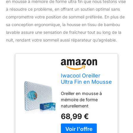
en mousse à mémoire de forme ultra fin que nous testons vise
à résoudre ce problème, en offrant un soutien optimal sans
compromettre votre position de sommeil préférée. En plus de
sa conception ergonomique, la housse en tissu de bambou
lavable assure une sensation de fraîcheur tout au long de la
nuit, rendant votre sommeil aussi réparateur qu’agréable.
Iwacool Oreiller
Ultra Fin en Mousse
à mémoire de
Oreiller en mousse à
Forme
mémoire de forme
rafraîchissante pour
naturellement
Les Personnes
rafraîchissant : cet oreiller
Dormant sur Le
68,99 €
fin est rempli de mousse
Ventre et Le
à mémoire de forme. Le
Dos/Oreillers Plats
rembourrage est équipé
de 5,7 cm avec