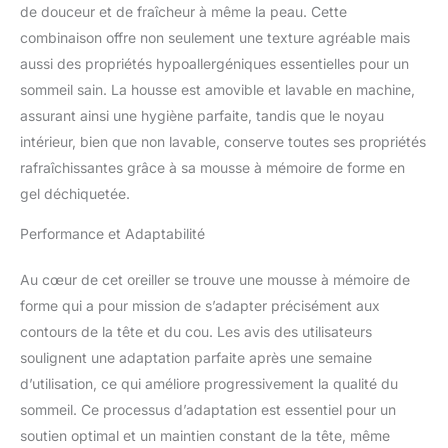
vertébrale dans un
de douceur et de fraîcheur à même la peau. Cette
alignement neutre, ce qui
combinaison offre non seulement une texture agréable mais
signifie que votre corps
aussi des propriétés hypoallergéniques essentielles pour un
repose dans une « ligne
sommeil sain. La housse est amovible et lavable en machine,
droite horizontale ».
Vous pouvez placer un
assurant ainsi une hygiène parfaite, tandis que le noyau
coussin fin ou plat sous
intérieur, bien que non lavable, conserve toutes ses propriétés
votre ventre, le bas du
rafraîchissantes grâce à sa mousse à mémoire de forme en
dos ou les genoux pour
gel déchiquetée.
réduire la pression sur
les hanches, la colonne
Performance et Adaptabilité
vertébrale et le bas du
dos. Soulagement de la
pression et soutien du
Au cœur de cet oreiller se trouve une mousse à mémoire de
cou : le coussin fin est
forme qui a pour mission de s’adapter précisément aux
meilleur pour quelqu'un
contours de la tête et du cou. Les avis des utilisateurs
qui dort normalement sur
soulignent une adaptation parfaite après une semaine
le dos, et remplit l'espace
d’utilisation, ce qui améliore progressivement la qualité du
entre l'arrière de la tête et
le cou, réduisant et
sommeil. Ce processus d’adaptation est essentiel pour un
empêchant les tensions
soutien optimal et un maintien constant de la tête, même
musculaires pour réduire