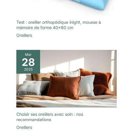
non toxique, inodore et certifiée
OEKO-TEX, CertiPUR-US et
ISPA.
【Expérience d'achat
sans tracas】Pour toute
question concernant nos
Test : oreiller orthopédique inight, mousse à
oreillers cervicaux pour
mémoire de forme 40×80 cm
soulager les douleurs, n'hésitez
pas à contacter notre service
Oreillers
client. Quel impact un bon
oreiller cervical peut-il avoir ?
Un oreiller cervical en mousse à
mémoire de forme adapté peut
Mar
soulager les douleurs
28
cervicales, améliorer la qualité
du sommeil et vous encourager
2025
à passer plus de temps au lit.
C'est un cadeau idéal pour les
papas, les mamans, les pères,
les mères, les copines, les
copains, les maris, les femmes
et les collègues, pour un
anniversaire ou Noël. Achetez
les oreillers Ehomfory pour
adultes et vivez le bonheur d'un
sommeil sans douleur !
Choisir ses oreillers avec soin : nos
recommandations
Oreillers