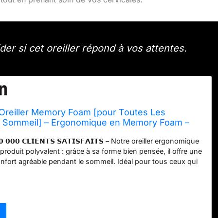
der si cet oreiller répond à vos attentes.
 Oreiller Memory Foam [pour Toutes Les
E Sommeil] – Ergonomique en Memory Foam –
e Sensation de Confort – Oreiller Respirant
𝟬 𝟬𝟬𝟬 𝗖𝗟𝗜𝗘𝗡𝗧𝗦 𝗦𝗔𝗧𝗜𝗦𝗙𝗔𝗜𝗧𝗦 – Notre oreiller ergonomique
e en Bambou
 produit polyvalent : grâce à sa forme bien pensée, il offre une
nfort agréable pendant le sommeil. Idéal pour tous ceux qui
importance au confort et à une sensation de repos détendue.
𝗥 𝗟𝗔 𝗣𝗘𝗔𝗨 & 𝗦𝗨̂𝗥 – Des matériaux de haute qualité pour
gréable : certifié OEKO-TEX Standard 100 et évalué « Très
atest. Les matériaux soigneusement sélectionnés assurent
articulièrement douce pour la peau.
𝗣𝗢𝗨𝗥 𝗧𝗢𝗨𝗦 𝗟𝗘𝗦