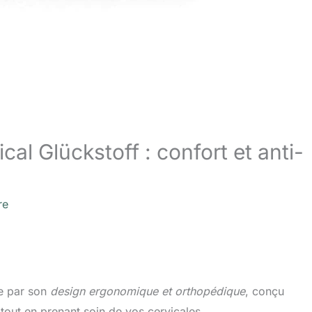
cal Glückstoff : confort et anti-
re
e par son
design ergonomique et orthopédique
, conçu
tout en prenant soin de vos cervicales.