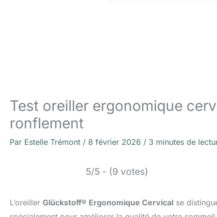
Test oreiller ergonomique cervi
ronflement
Par
Estelle Trémont
/
8 février 2026
/
3 minutes de lectu
5/5 - (9 votes)
L’oreiller
Glückstoff® Ergonomique Cervical
se distingu
spécialement pour améliorer la qualité de votre sommeil 