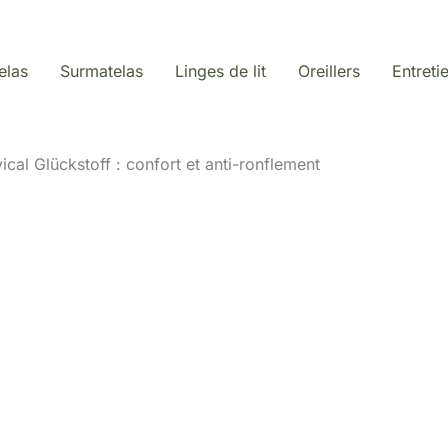
elas
Surmatelas
Linges de lit
Oreillers
Entreti
ical Glückstoff : confort et anti-ronflement