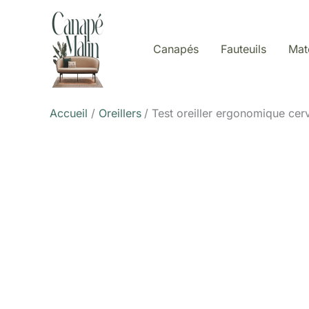
Aller
au
contenu
Canapés
Fauteuils
Mat
Accueil
Oreillers
Test oreiller ergonomique cerv