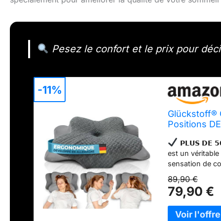
Pesez le confort et le prix pour déci
-11%
Glückstoff®
Positions D
Doux pour Un
𝗣𝗟𝗨𝗦 𝗗𝗘 
avec Houss
est un véritable
sensation de co
accordent de l’
89,90 €
𝗗𝗢𝗨𝗫 𝗣𝗢
79,90 €
une sensation a
bien » par Derm
une sensation p