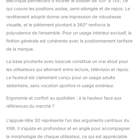
électrique permettant d’incliner le dossier de 105° à 135°, ce
tête – idéal pour éviter
qui couvre les positions assise, semi-allongée et de repos. Le
les tensions après une
revêtement adopté donne une impression de robustesse
longue journée.
Accoudoirs flexibles et
visuelle, et le piétement pivotant à 360° renforce la
gain de place: Les
polyvalence de l’ensemble. Pour un usage intérieur exclusif, la
accoudoirs ajustables à
finition générale est cohérente avec le positionnement tarifaire
180–225° s’adaptent à
de la marque.
vos besoins : plus
d’espace quand vous
La base pivotante avec bascule constitue un vrai atout pour
en avez besoin ou un
les utilisateurs qui alternent entre lecture, télévision et repos.
cocon chaleureux
quand vous voulez
Le fauteuil est clairement conçu pour un usage adulte
vous blottir
sédentaire, sans vocation sportive ni usage extérieur.
confortablement.
Mouvement relaxant &
Ergonomie et confort au quotidien : à la hauteur face aux
rotation 360°:
références du marché ?
Savourez un doux
bercement et une
L’appuie-tête 3D représente l’un des arguments centraux du
rotation complète à
XR8. Il s’ajuste en profondeur et en angle pour accompagner
360° pour changer de
direction sans effort.
la morphologie de chaque utilisateur, ce qui est appréciable