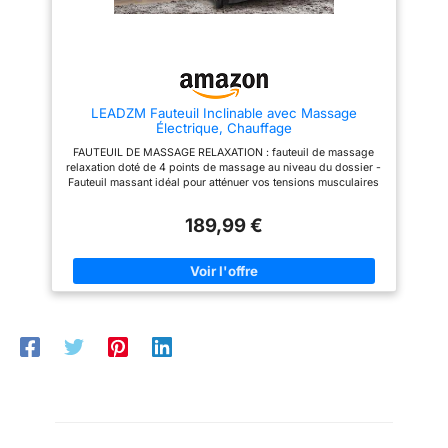
astucieux à portée de
confortablement.
d’une capacité de charge allant
jusqu’à 150 kg, confère à ce
main: Gardez vos
fauteuil relax une stabilité
essentiels toujours
exceptionnelle et une grande
durabilité pour un usage
près de vous : les
quotidien. 【Porte-gobelets
poches latérales
pratiques pour une expérience
pratiques accueillent
LEADZM Fauteuil Inclinable avec Massage
télé ininterrompue】 Deux
Électrique, Chauffage
porte-gobelets latéraux intégrés
télécommande, livre,
permettent de garder vos
FAUTEUIL DE MASSAGE RELAXATION : fauteuil de massage
tablette ou magazine
boissons à portée de main.
relaxation doté de 4 points de massage au niveau du dossier -
Ainsi, rien ne vient interrompre
pour des instants de
Fauteuil massant idéal pour atténuer vos tensions musculaires
votre détente – idéal pour de
détente sans
du dos, stimuler votre circulation sanguine, etc. La surface du
confortables soirées cinéma
siège a 2 points de massage qui émettent des vibrations
interruption.
dans votre salon. 【Montage
189,99 €
relaxantes POSITION DOSSIER & REPOSE-PIED RÉGLABLE :
rapide en seulement 20
Structure robuste &
fauteuil relax électrique inclinaison du dossier réglable
minutes】 Grâce à un guide de
(jusqu'à 135°) et position du repose pied ajustable
élégance durable:
montage détaillé et facile à
CONCEPTION, FABRICATION DE QUALITÉ : châssis en acier
comprendre, ce fauteuil relax se
Son cadre métallique
robuste : usage pérenne en toute sécurité - agréable au toucher
monte sans outil et en seulement
solide garantit
et facile à nettoyer avec un chiffon humide - Montage facile,
20 minutes. Prêt à l’emploi, sans
rapide POCHE DE RANGEMENT : fauteuil massant relaxant
stabilité et longévité,
aucun effort.
avec poche de rangement intégrée : pratique pour ranger vos
tandis que le
télécommandes, magazines ou autres.Fauteuil est fabriqué à
partir de bois certifié FSC 100% SERVICE: En raison de la
revêtement en
nature spécifique du matériau de la console de table, nous
velours doux et facile
vous recommandons, dans votre intérêt, de la vérifier dès
à entretenir apporte
réception et de nous contacter en cas de problème
【REMARQUE IMPORTANTE】 La télécommande de ce fauteuil
une touche élégante
ne contrôle pas l'inclinaison du dossier. Il est donc nécessaire