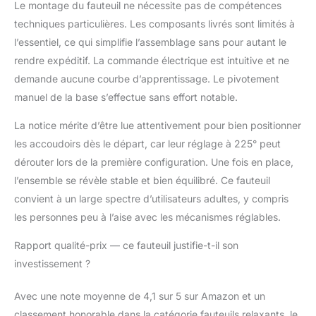
revêtement en velours
Le montage du fauteuil ne nécessite pas de compétences
doux et facile à
techniques particulières. Les composants livrés sont limités à
entretenir apporte une
l’essentiel, ce qui simplifie l’assemblage sans pour autant le
touche élégante et
rendre expéditif. La commande électrique est intuitive et ne
chaleureuse à votre
salon tout au long de
demande aucune courbe d’apprentissage. Le pivotement
l’année.
manuel de la base s’effectue sans effort notable.
La notice mérite d’être lue attentivement pour bien positionner
les accoudoirs dès le départ, car leur réglage à 225° peut
dérouter lors de la première configuration. Une fois en place,
l’ensemble se révèle stable et bien équilibré. Ce fauteuil
convient à un large spectre d’utilisateurs adultes, y compris
les personnes peu à l’aise avec les mécanismes réglables.
Rapport qualité-prix — ce fauteuil justifie-t-il son
investissement ?
Avec une note moyenne de 4,1 sur 5 sur Amazon et un
classement honorable dans la catégorie fauteuils relaxants, le