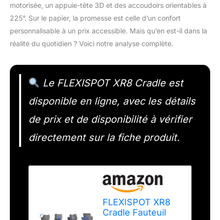
motorisée, un appuie-tête 3D et des accoudoirs orientables à
225°. Sur le papier, la promesse est celle d’un confort
personnalisable à un prix accessible. Mais qu’en est-il dans la
réalité du quotidien ? Voici notre analyse complète.
Le FLEXISPOT XR8 Cradle est
disponible en ligne, avec les détails
de prix et de disponibilité à vérifier
directement sur la fiche produit.
FLEXISPOT XR8
Cradle Fauteuil