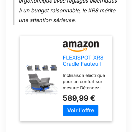
ergonomique avec réglages électriques
à un budget raisonnable, le XR8 mérite
une attention sérieuse.
FLEXISPOT XR8
Cradle Fauteuil
Relaxant avec
Inclinaison électrique
Appuie-Tête 3D,
pour un confort sur
Fauteuil
mesure: Détendez-
Électrique
vous comme vous le
Dossier
589,99 €
souhaitez : grâce à
Inclinable
sa fonction
105°-135°,
d’inclinaison
Fauteuil TV
électrique continue,
Pivotant avec
trouvez facilement
Bascule,
l’angle idéal pour lire
Accoudoirs