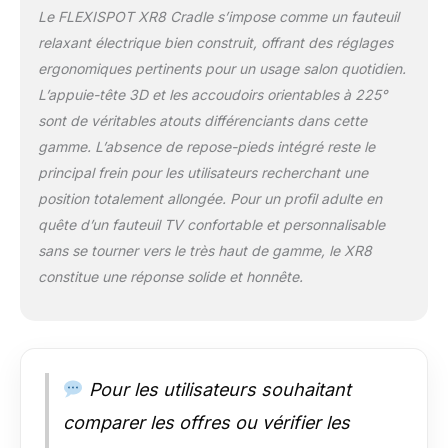
225° s’adaptent à
Le FLEXISPOT XR8 Cradle s’impose comme un fauteuil
vos besoins : plus
relaxant électrique bien construit, offrant des réglages
d’espace quand vous
ergonomiques pertinents pour un usage salon quotidien.
en avez besoin ou un
cocon chaleureux
L’appuie-tête 3D et les accoudoirs orientables à 225°
quand vous voulez
sont de véritables atouts différenciants dans cette
vous blottir
gamme. L’absence de repose-pieds intégré reste le
confortablement.
principal frein pour les utilisateurs recherchant une
Mouvement relaxant
position totalement allongée. Pour un profil adulte en
& rotation 360°:
Savourez un doux
quête d’un fauteuil TV confortable et personnalisable
bercement et une
sans se tourner vers le très haut de gamme, le XR8
rotation complète à
constitue une réponse solide et honnête.
360° pour changer
de direction sans
effort. Parfait pour un
moment de lecture,
une pause café ou
Pour les utilisateurs souhaitant
simplement se
détendre.
comparer les offres ou vérifier les
Rangements