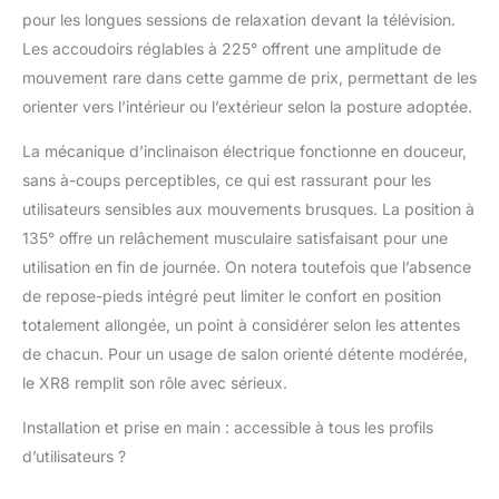
Parfait pour un
pour les longues sessions de relaxation devant la télévision.
moment de lecture,
Les accoudoirs réglables à 225° offrent une amplitude de
une pause café ou
mouvement rare dans cette gamme de prix, permettant de les
simplement se
détendre. Rangements
orienter vers l’intérieur ou l’extérieur selon la posture adoptée.
astucieux à portée de
main: Gardez vos
La mécanique d’inclinaison électrique fonctionne en douceur,
essentiels toujours
sans à-coups perceptibles, ce qui est rassurant pour les
près de vous : les
utilisateurs sensibles aux mouvements brusques. La position à
poches latérales
135° offre un relâchement musculaire satisfaisant pour une
pratiques accueillent
utilisation en fin de journée. On notera toutefois que l’absence
télécommande, livre,
tablette ou magazine
de repose-pieds intégré peut limiter le confort en position
pour des instants de
totalement allongée, un point à considérer selon les attentes
détente sans
de chacun. Pour un usage de salon orienté détente modérée,
interruption. Structure
le XR8 remplit son rôle avec sérieux.
robuste & élégance
durable: Son cadre
Installation et prise en main : accessible à tous les profils
métallique solide
garantit stabilité et
d’utilisateurs ?
longévité, tandis que le