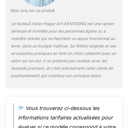
plus de confort.
Fonction
Mon avis sur ce produit
thermothérapie :
libère la tension grâce
Le fauteuil Astan Hogar AH-AR10100NG est une option
à la fonction de
sérieuse et honnête pour les personnes âgées ou à
chaleur ou
mobilité réduite qui recherchent un appui fonctionnel au
thermothérapie dans
la zone lombaire.
lever, dans un budget maîtrisé. Sa finition soignée et ses
Comprend deux
accessoires pratiques en font un choix cohérent pour un
télécommandes de
salon sur sol dur. Il ne prétend pas rivaliser avec les
contrôle
fauteuils premium, et c’est précisément cette clarté de
indépendantes pour
positionnement qui constitue son principal atout.
la fonction de
massage et/ou de
thermothérapie et de
levage. Revêtement
de qualité : tapissé en
cuir synthétique de
Vous trouverez ci-dessous les
haute qualité (Full
informations tarifaires actualisées pour
PU) avec traitement
anti-craquelures et
évaluer si ce modèle correspond à votre