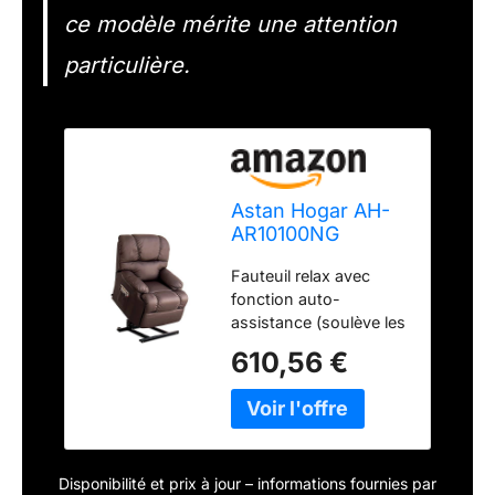
ce modèle mérite une attention
particulière.
Astan Hogar AH-
AR10100NG
Fauteuil Relax
Fauteuil relax avec
avec Fonction
fonction auto-
Auto-Assistance,
assistance (soulève les
Cuir, Chocolat,
personnes), système
Talla Única
610,56 €
d'inclinaison électrique
automatique et degré
d'inclinaison maximum.
Fonctionnement
simultané du dossier et
Disponibilité et prix à jour – informations fournies par
du repose-pieds. Idéal