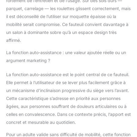
fortement de l’entretien et de l’usage. Sur des sols durs —
contrôle
indépendantes pour la
parquet, carrelage — les roulettes glissent correctement, mais
fonction de massage
il est déconseillé de l’utiliser sur moquette épaisse où la
et/ou de
mobilité serait compromise. Ce fauteuil convient davantage à
thermothérapie et de
un salon à dominante sobre qu’à un espace design très
levage. Revêtement de
qualité : tapissé en cuir
affirmé.
synthétique de haute
La fonction auto-assistance : une valeur ajoutée réelle ou un
qualité (Full PU) avec
traitement anti-
argument marketing ?
craquelures et poche
latérale porte-objets.
La fonction auto-assistance est le point central de ce fauteuil.
Montage facile :
Elle permet à l’utilisateur de se lever plus facilement grâce à
comprend des
un mécanisme d’inclinaison progressive du siège vers l’avant.
roulettes pour faciliter
son déplacement et
Cette caractéristique s’adresse en priorité aux personnes
son emplacement. Elle
âgées, aux personnes souffrant de douleurs articulaires ou à
a un poids de 49 kg et
celles en convalescence. Dans ce contexte précis, l’apport est
des dimensions de 97
concret et mesurable au quotidien.
x 84 x 102 cm
(profondeur x largeur x
Pour un adulte valide sans difficulté de mobilité, cette fonction
hauteur). Supporte un