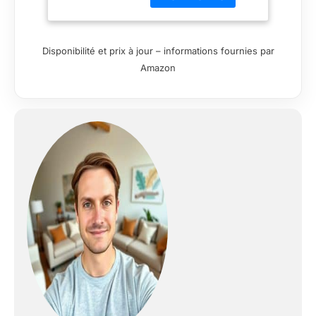
d'inclinaison
maximum.
Fonctionnement
Disponibilité et prix à jour – informations fournies par
simultané du dossier
Amazon
et du repose-pieds.
Idéal pour les
personnes âgées ou
à mobilité réduite.
SYSTÈME DE
MASSAGE EN 4
ZONES : profitez d'un
massage par
vibration pour
soulager les zones
de plus grande
tension corporelle :
cou, dos,
lombaire/fesses et
jambes. Dispose de 3
intensités et 5 types
de massage pour