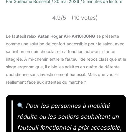
Par
Guillaume Boisselot
/
30 mai 2026
/
5 minutes de lecture
4.9/5 - (10 votes)
Le fauteuil relax
Astan Hogar AH-AR10100NG
se présente
comme une solution de confort accessible pour le salon, avec
sa finition en cuir chocolat et sa fonction auto-assistance
intégrée. À mi-chemin entre le fauteuil de repos classique et le
siège ergonomique, il cible les adultes en quête de détente
quotidienne sans investissement excessif. Mais que vaut-il
réellement face aux attentes du marché ?
Pour les personnes à mobilité
réduite ou les seniors souhaitant un
fauteuil fonctionnel à prix accessible,