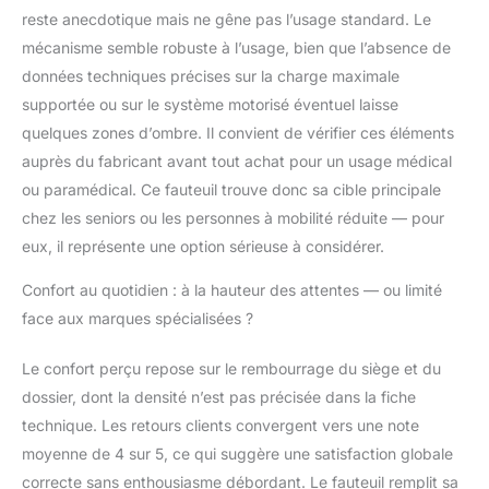
reste anecdotique mais ne gêne pas l’usage standard. Le
poids maximum de 120
kg. Mode de livraison :
mécanisme semble robuste à l’usage, bien que l’absence de
livraison au pied de la
données techniques précises sur la charge maximale
rue, aucun service de
supportée ou sur le système motorisé éventuel laisse
montage n'est
quelques zones d’ombre. Il convient de vérifier ces éléments
disponible dans le
bâtiment. Couleurs
auprès du fabricant avant tout achat pour un usage médical
disponibles : chocolat,
ou paramédical. Ce fauteuil trouve donc sa cible principale
crème, noir, taupe,
chez les seniors ou les personnes à mobilité réduite — pour
sable.
eux, il représente une option sérieuse à considérer.
Confort au quotidien : à la hauteur des attentes — ou limité
face aux marques spécialisées ?
Le confort perçu repose sur le rembourrage du siège et du
dossier, dont la densité n’est pas précisée dans la fiche
technique. Les retours clients convergent vers une note
moyenne de 4 sur 5, ce qui suggère une satisfaction globale
correcte sans enthousiasme débordant. Le fauteuil remplit sa