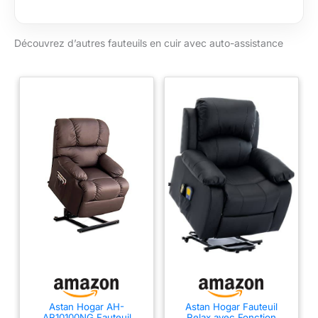
Idéal pour les
personnes âgées ou
Découvrez d’autres fauteuils en cuir avec auto-assistance
à mobilité réduite.
SYSTÈME DE
MASSAGE EN 4
ZONES : profitez d'un
massage par
vibration pour
soulager les zones
de plus grande
tension corporelle :
cou, dos,
lombaire/fesses et
jambes. Dispose de 3
intensités et 5 types
de massage pour
plus de confort.
Fonction
thermothérapie :
libère la tension grâce
Astan Hogar AH-
Astan Hogar Fauteuil
à la fonction de
AR10100NG Fauteuil
Relax avec Fonction