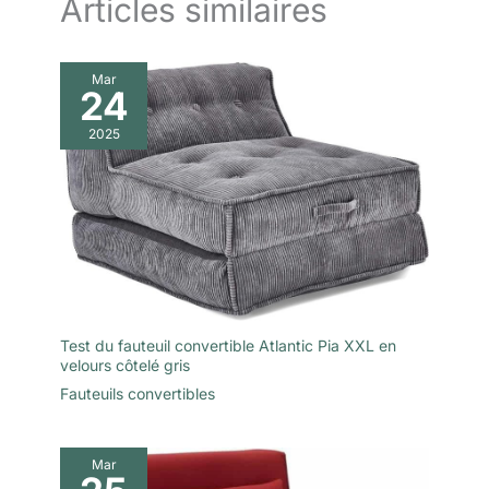
Articles similaires
disponible dans le bâtiment. COULEURS DISPONIBLES :
chocolat, crème et noir
Mar
24
2025
Test du fauteuil convertible Atlantic Pia XXL en
velours côtelé gris
Fauteuils convertibles
Mar