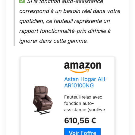
Si la fonction auto-assistance
correspond à un besoin réel dans votre
quotidien, ce fauteuil représente un
rapport fonctionnalité-prix difficile à
ignorer dans cette gamme.
Astan Hogar AH-
AR10100NG
Fauteuil Relax
Fauteuil relax avec
avec Fonction
fonction auto-
Auto-Assistance,
assistance (soulève
Cuir, Chocolat,
les personnes),
Talla Única
610,56 €
système d'inclinaison
électrique
automatique et degré