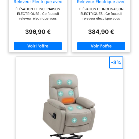
Fabriqué avec un
Releveur Électrique avec
Releveur Électrique avec
Massage Chauffage Ports
Massage Chauffage Ports
rembourrage en
ÉLÉVATION ET INCLINAISON
ÉLÉVATION ET INCLINAISON
USB Gris
USB Beige
ressorts ensachés
ÉLECTRIQUES : Ce fauteuil
ÉLECTRIQUES : Ce fauteuil
releveur électrique vous
releveur électrique vous
pour un soutien
accompagne au quotidien avec
accompagne au quotidien avec
optimal, ce fauteuil
une élévation à 45° pour vous
une élévation à 45° pour vous
396,90 €
384,90 €
aider à vous mettre debout sans
aider à vous mettre debout sans
releveur offre des
effort, une inclinaison
effort, une inclinaison
coussins de dossier
progressive jusqu'à 150° et un
progressive jusqu'à 150° et un
garnis et d'assise
repose-pieds rétractable pour
repose-pieds rétractable pour
un confort optimal. Ajustez
un confort optimal. Ajustez
large, revêtus de
facilement ces fonctions grâce
facilement ces fonctions grâce
tissu effet velours
à une télécommande intuitive.
à une télécommande intuitive.
-3%
MASSAGE PAR VIBRATIONS ET
MASSAGE PAR VIBRATIONS ET
pour un confort
CHALEUR : Offrez-vous un
CHALEUR : Offrez-vous un
maximal, parfait pour
moment de relaxation grâce aux
moment de relaxation grâce aux
se détendre ou
huit points de massage ciblant
huit points de massage ciblant
le dos, les lombaires et les
le dos, les lombaires et les
regarder la télévision.
cuisses, accompagnés d'une
cuisses, accompagnés d'une
RANGEMENT
fonction chauffante pour les
fonction chauffante pour les
lombaires. Choisissez parmi
lombaires. Choisissez parmi
PRATIQUE : Disposez
trois modes de massage et trois
trois modes de massage et trois
de tout à portée de
niveaux d'intensité, et
niveaux d'intensité, et
main grâce aux deux
programmez une séance de 15,
programmez une séance de 15,
30 ou 60 minutes pour un bien-
30 ou 60 minutes pour un bien-
poches latérales de
être adapté à vos besoins.
être adapté à vos besoins.
ce fauteuil de
CONFORT REMBOURRÉ : Conçu
CONFORT REMBOURRÉ : Conçu
pour un confort maximal, ce
pour un confort maximal, ce
relaxation massant,
fauteuil de relaxation est
fauteuil de relaxation est
conçu pour enrichir