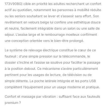
173V90BG) cible en priorité les adultes recherchant un confort
de 8 points de
massage par vibration,
actif au quotidien, notamment les personnes à mobilité réduite
ciblant le dos, les
ou les seniors souhaitant se lever et s’asseoir sans effort. Son
lombaires, les cuisses
revêtement en velours beige lui confère une esthétique douce
et les jambes. Il offre
et neutre, facilement intégrable dans un salon ou une salle de
également un
séjour. L’assise large et le rembourrage moelleux confirment
chauffage lombaire et
cinq modes de
une conception orientée vers le bien-être prolongé.
massage pour une
relaxation totale.
Le système de relevage électrique constitue le cœur de ce
CONFORT
fauteuil : d’une simple pression sur la télécommande, le
EXCEPTIONNEL :
dossier s’incline et l’assise se soulève pour faciliter le passage
Fabriqué avec un
à la position debout. Ce mécanisme s’avère particulièrement
rembourrage en
ressorts ensachés
pertinent pour les usages de lecture, de télévision ou de
pour un soutien
simple détente. La poche latérale intégrée et les ports USB
optimal, ce fauteuil
complètent l’équipement pour un usage moderne et pratique.
releveur offre des
coussins de dossier
Confort et massage par vibration : suffisant face aux fauteuils
garnis et d'assise large,
premium ?
revêtus de tissu effet