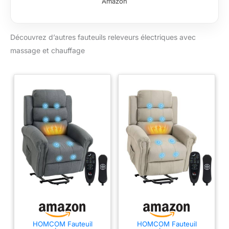
Amazon
chargement du
téléphone, offrant un
confort et une
Découvrez d’autres fauteuils releveurs électriques avec
commodité
optimaux.
massage et chauffage
FONCTION
MASSAGE : Ce
fauteuil de relaxation
est équipé de 8
points de massage
par vibration, ciblant
le dos, les lombaires,
les cuisses et les
jambes. Il offre
également un
chauffage lombaire et
cinq modes de
massage pour une
relaxation totale.
CONFORT
EXCEPTIONNEL :
HOMCOM Fauteuil
HOMCOM Fauteuil