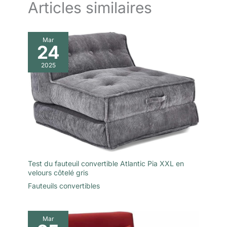
Articles similaires
facilitant le nettoyage des petits accidents quotidiens.
Mar
24
2025
Test du fauteuil convertible Atlantic Pia XXL en
velours côtelé gris
Fauteuils convertibles
Mar