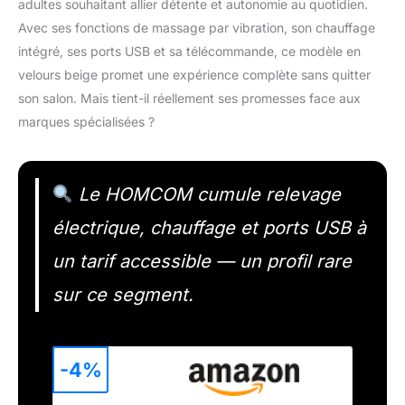
adultes souhaitant allier détente et autonomie au quotidien.
Avec ses fonctions de massage par vibration, son chauffage
intégré, ses ports USB et sa télécommande, ce modèle en
velours beige promet une expérience complète sans quitter
son salon. Mais tient-il réellement ses promesses face aux
marques spécialisées ?
Le HOMCOM cumule relevage
électrique, chauffage et ports USB à
un tarif accessible — un profil rare
sur ce segment.
-4%