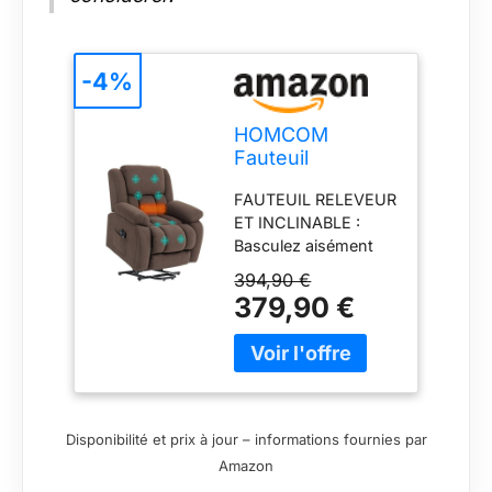
-4%
HOMCOM
Fauteuil
Releveur
FAUTEUIL RELEVEUR
Électrique
ET INCLINABLE :
Chauffage
Basculez aisément
Massage Relax
vers une position
Marron
394,90 €
presque debout
379,90 €
grâce à la fonction de
levage de ce fauteuil
releveur électrique.
Inclinez-vous jusqu'à
150° à l'aide de la
télécommande, avec
Disponibilité et prix à jour – informations fournies par
un port USB pour le
Amazon
chargement du