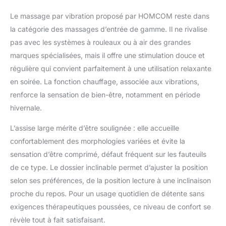
velours pour un
Le massage par vibration proposé par HOMCOM reste dans
confort maximal, parfait
pour se détendre ou
la catégorie des massages d’entrée de gamme. Il ne rivalise
regarder la télévision.
pas avec les systèmes à rouleaux ou à air des grandes
RANGEMENT
marques spécialisées, mais il offre une stimulation douce et
PRATIQUE : Disposez
régulière qui convient parfaitement à une utilisation relaxante
de tout à portée de
main grâce aux deux
en soirée. La fonction chauffage, associée aux vibrations,
poches latérales de ce
renforce la sensation de bien-être, notamment en période
fauteuil de relaxation
hivernale.
massant, conçu pour
enrichir votre quotidien
L’assise large mérite d’être soulignée : elle accueille
par son utilité et son
confortablement des morphologies variées et évite la
adaptabilité.
sensation d’être comprimé, défaut fréquent sur les fauteuils
SPÉCIFICATIONS :
Dimensions en position
de ce type. Le dossier inclinable permet d’ajuster la position
assise : 93l x 104P x
selon ses préférences, de la position lecture à une inclinaison
100H cm, en inclinaison
proche du repos. Pour un usage quotidien de détente sans
: 93l x 165P x 77H cm,
exigences thérapeutiques poussées, ce niveau de confort se
en position levée : 93l x
86P x 131H cm. Charge
révèle tout à fait satisfaisant.