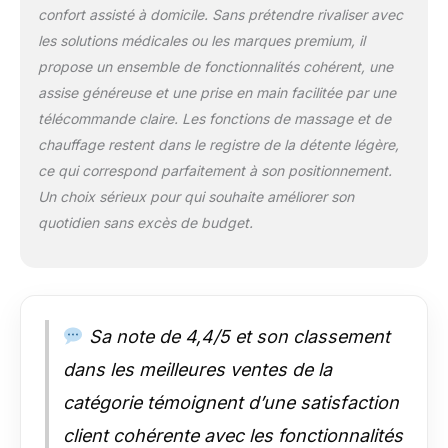
confort assisté à domicile. Sans prétendre rivaliser avec
ressorts ensachés
les solutions médicales ou les marques premium, il
pour un soutien
optimal, ce fauteuil
propose un ensemble de fonctionnalités cohérent, une
releveur offre des
assise généreuse et une prise en main facilitée par une
coussins de dossier
télécommande claire. Les fonctions de massage et de
garnis et d'assise
chauffage restent dans le registre de la détente légère,
large, revêtus de
tissu effet velours
ce qui correspond parfaitement à son positionnement.
pour un confort
Un choix sérieux pour qui souhaite améliorer son
maximal, parfait pour
quotidien sans excès de budget.
se détendre ou
regarder la télévision.
RANGEMENT
PRATIQUE : Disposez
de tout à portée de
Sa note de 4,4/5 et son classement
main grâce aux deux
poches latérales de
dans les meilleures ventes de la
ce fauteuil de
relaxation massant,
catégorie témoignent d’une satisfaction
conçu pour enrichir
client cohérente avec les fonctionnalités
votre quotidien par