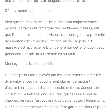
le cuir durable. Il se
dos, est un atout après de longues heures assises.
distingue ainsi des
Détails techniques et critiques
nombreux fauteuils de
bureau qui utilisent du
cuir PU ordinaire. Ce
Bien que les retours des utilisateurs soient majoritairement
mélange de cuir contient
positifs, certains ont remarqué des problèmes mineurs, tels
20 % de cuir véritable
que l’absence de certaines vis lors du montage ou la proximité
associé à des
des boutons d’extension du repose-pieds. De plus, si le
composants durables.
Contrairement au cuir
massage est apprécié, le bruit généré par cette fonction peut
PU, notre matériau offre
gêner certains utilisateurs sensibles au bruit.
un toucher doux et lisse
similaire au cuir véritable
Montage et utilisation quotidienne
haut de gamme. Il résiste
à l'usage quotidien, aux
L’un des points forts relevés par les utilisateurs est la facilité
rayures et à l'usure
du montage. Les instructions sont claires, permettant
générale bien mieux que
d’assembler ce fauteuil sans difficulté majeure. Concernant
le PU, garantissant ainsi
une fiabilité à long terme
l’utilisation, la batterie longue durée, qui nécessite peu de
Massage lombaire pour
charges, renforce l’aspect pratique de ce fauteuil. Néanmoins,
soulager la fatigue：Ce
le câble de charge spécifique doit être gardé en sécurité pour
fauteuil de bureau