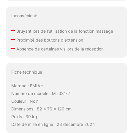
pour une utilisation
prolongée： Avec une
batterie de 2200mAh.
Inconvénients
Les ports de charge USB
et Type-C assurent la
–
Bruyant lors de l’utilisation de la fonction massage
commodité, vous
–
permettant de profiter
Proximité des boutons d’extension
d'une expérience
–
Absence de certaines vis lors de la réception
transparente tout en
travaillant ou en vous
relaxant dans cette
chaise de bureau à
Fiche technique
jambes croisées avec
roues Confiance dans
Marque : EMIAH
votre achat : Chez
Numéro de modèle : MT031-2
EMIAH, nous offrons un
service après-vente de
Couleur : Noir
30 jours et une
Dimensions : 82 x 76 x 120 cm
assurance qualité d'un
Poids : 39 kg
an pour cette chaise de
Date de mise en ligne : 23 décembre 2024
bureau d'ordinateur.
Notre équipe de service à