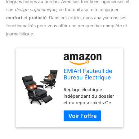
longues heures au bureau. Avec ses fonctions ingénieuses et
son
design ergonomique
, ce fauteuil aspire à conjuguer
confort
et
praticité
. Dans cet article, nous analyserons ses
fonctionnalités pour vous offrir une perspective complète et
journalistique.
EMIAH Fauteuil de
Bureau Électrique
Inclinable Chaise
Réglage électrique
Bureau
indépendant du dossier
Ergonomique avec
et du repose-pieds:Ce
Repose-Pieds
fauteuil de direction est
Chaise Direction
équipé d'un système à
Haut Dossier avec
double moteur
Masseur Fauteuil
permettant de régler
Relax reglable
indépendamment le
Hauteur Cuir