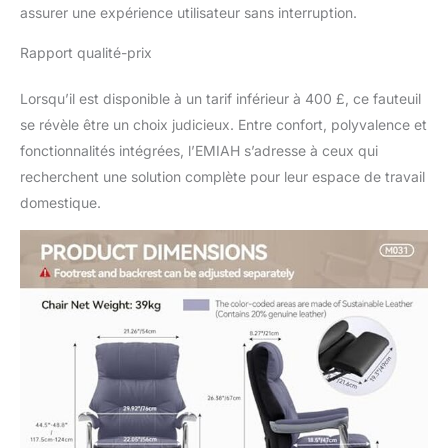
assurer une expérience utilisateur sans interruption.
massant est équipé
d'une fonction de
Rapport qualité-prix
massage lombaire pour
soulager la fatigue du
Lorsqu’il est disponible à un tarif inférieur à 400 £, ce fauteuil
bas du dos. Avec deux
modes de massage
se révèle être un choix judicieux. Entre confort, polyvalence et
doux, il permet de se
fonctionnalités intégrées, l’EMIAH s’adresse à ceux qui
détendre pendant les
recherchent une solution complète pour leur espace de travail
pauses de travail ou
domestique.
après de longues heures
en position assise,
améliorant ainsi le
confort et la productivité.
Idéal pour ceux qui
recherchent une chaise
de bureau confortable ou
une chaise de bureau
avec accoudoirs
Accoudoirs larges
uniques au design
original : Ce fauteuil de