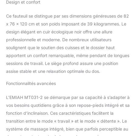
Design et confort
dossier et le repose-
Écologique (Noir)
pieds. Le dossier
inclinable à 160 degrés
Ce fauteuil se distingue par ses dimensions généreuses de 82
vous permet de trouver
x 76 x 120 cm et son poids imposant de 39 kilogrammes. Le
l'angle idéal d'une simple
design élégant en cuir écologique noir offre une allure
pression. Qu'il s'agisse
professionnelle et moderne. De nombreux utilisateurs
de travailler, de se
détendre, de s'asseoir
soulignent que le soutien des cuisses et le dossier haut
les jambes croisées ou
apportent un confort remarquable, même pendant de longues
de faire une sieste, ce
sessions de travail. Le siège profond assure une position
fauteuil répond à tous
assise stable et une relaxation optimale du dos.
vos besoins en matière
d'assise. C'est le choix
Fonctionnalités avancées
idéal pour une chaise
d'ordinateur confortable
L’EMIAH MT031-2 se démarque par sa capacité à s’adapter à
ou une chaise de bureau
à dossier haut Cuir
vos besoins quotidiens grâce à son repose-pieds intégré et sa
durable：Notre fauteuil
fonction d’inclinaison. Ces caractéristiques facilitent la
de bureau électrique de
transition entre le mode « travail » et le mode « détente ». Le
direction est doté d'un
système de massage intégré, bien que parfois perceptible au
matériau révolutionnaire :