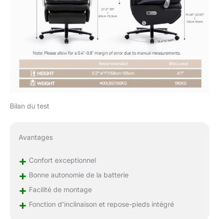
bureau avec accoudoirs
est conçu avec des
accoudoirs larges et
ergonomiques qui aident
à réduire la pression sur
les épaules et les bras
lors d'une position
assise prolongée. La
largeur supplémentaire
offre un soutien accru,
Bilan du test
favorisant une posture
plus détendue. Que vous
soyez assis en position
Avantages
traditionnelle ou en
position jambes croisées,
+
ces accoudoirs offrent
Confort exceptionnel
une expérience d'assise
+
Bonne autonomie de la batterie
confortable et détendue,
+
ce qui en fait un siège
Facilité de montage
idéal pour le travail et les
+
Fonction d’inclinaison et repose-pieds intégré
loisirs Batterie puissante