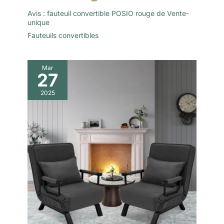
relaxant dans cette
Avis : fauteuil convertible POSIO rouge de Vente-
chaise de bureau à
unique
jambes croisées avec
roues Confiance dans
Fauteuils convertibles
votre achat : Chez
EMIAH, nous offrons un
service après-vente de
Mar
27
30 jours et une
assurance qualité d'un
2025
an pour cette chaise de
bureau d'ordinateur.
Notre équipe de service à
la clientèle est prête à
répondre à toute
question avant ou après
la vente. N'hésitez pas à
nous contacter pour
obtenir de l'aide