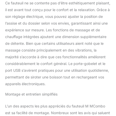
dossier favorise la
Ce fauteuil ne se contente pas d’être esthétiquement plaisant,
circulation sanguine. Le
il est avant tout conçu pour le confort et la relaxation. Grâce à
massage et le chauffage
son réglage électrique, vous pouvez ajuster la position de
du fauteuil peuvent être
l’assise et du dossier selon vos envies, garantissant ainsi une
commandés
expérience sur mesure. Les fonctions de massage et de
séparément.
ACCESSOIRES
chauffage intégrées ajoutent une dimension supplémentaire
MULTIFONCTIONNELS -
de détente. Bien que certains utilisateurs aient noté que le
-- 2 porte-gobelets, 2
massage consiste principalement en des vibrations, la
attaches, 4 poches,
majorité s’accorde à dire que ces fonctionnalités améliorent
comme ça la
télécommande, les
considérablement le confort général. Le porte-gobelet et le
lunettes de lecture, etc.
port USB s’avèrent pratiques pour une utilisation quotidienne,
soient à portée de main.
permettant de siroter une boisson tout en rechargeant vos
Le port USB vous permet
appareils électroniques.
de vous recharger tout
en vous relaxant. (Note :
Montage et entretien simplifiés
Le port USB est
SEULEMENT pour les
L’un des aspects les plus appréciés du fauteuil M MCombo
appareils à faible tension,
tels qu’iPhone, iPad).
est sa facilité de montage. Nombreux sont les avis qui saluent