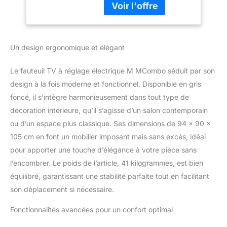
Porte-Boissons,
repose-pieds prolongé
Salon, Tissu, 7008
intégré vous permet
(Gris foncé)
d'étendre complètement
vos jambes. Une position
Un design ergonomique et élégant
idéale pour regarder la
TV est réalisable. Avec la
Le fauteuil TV à réglage électrique M MCombo séduit par son
position des pieds à
hauteur du cœur, vous
design à la fois moderne et fonctionnel. Disponible en gris
générez une circulation
foncé, il s’intègre harmonieusement dans tout type de
optimale dans le corps
décoration intérieure, qu’il s’agisse d’un salon contemporain
en position allongé.
ou d’un espace plus classique. Ses dimensions de 94 x 90 x
MASSAGE &
105 cm en font un mobilier imposant mais sans excès, idéal
CHAUFFAGE --- 4
parties, 8 points de
pour apporter une touche d’élégance à votre pièce sans
vibration (dos, hanche,
l’encombrer. Le poids de l’article, 41 kilogrammes, est bien
jambe, mollet) avec la
équilibré, garantissant une stabilité parfaite tout en facilitant
fonction de minuterie
son déplacement si nécessaire.
vous offrent une
meilleure expérience de
Fonctionnalités avancées pour un confort optimal
massage. L'élément
chauffant intégré dans le