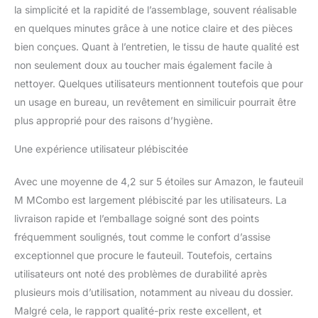
COUVERTURE EN TISSU
la simplicité et la rapidité de l’assemblage, souvent réalisable
DE HAUTE QUALITÉ ---
en quelques minutes grâce à une notice claire et des pièces
La belle surface a une
bien conçues. Quant à l’entretien, le tissu de haute qualité est
finition à poils courts qui
est douce au toucher,
non seulement doux au toucher mais également facile à
chaude et respirante. Elle
nettoyer. Quelques utilisateurs mentionnent toutefois que pour
est plus résistante à
un usage en bureau, un revêtement en similicuir pourrait être
l'abrasion et au
plus approprié pour des raisons d’hygiène.
boulochage que le lin
ordinaire. La couleur
Une expérience utilisateur plébiscitée
varie en fonction de la
lumière. ASSEMBLAGE
Avec une moyenne de 4,2 sur 5 étoiles sur Amazon, le fauteuil
FACILE --- ① L'article est
livré avec 3 boîtes. ②Pas
M MCombo est largement plébiscité par les utilisateurs. La
besoin d'outil,
livraison rapide et l’emballage soigné sont des points
l'assemblage ne
fréquemment soulignés, tout comme le confort d’assise
nécessite que 15 minutes
exceptionnel que procure le fauteuil. Toutefois, certains
pour les débutants.
③Veuillez nous contacter
utilisateurs ont noté des problèmes de durabilité après
si vous avez des
plusieurs mois d’utilisation, notamment au niveau du dossier.
questions ou des
Malgré cela, le rapport qualité-prix reste excellent, et
suggestions.