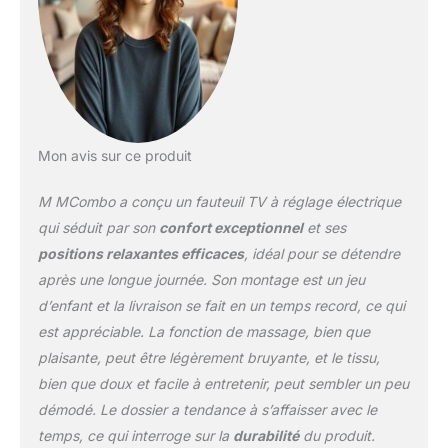
CHAUFFAGE --- 4
parties, 8 points de
vibration (dos, hanche,
jambe, mollet) avec la
fonction de minuterie
vous offrent une
meilleure expérience de
Mon avis sur ce produit
massage. L'élément
chauffant intégré dans le
M MCombo a conçu un fauteuil TV à réglage électrique
dossier favorise la
circulation sanguine. Le
qui séduit par son
confort exceptionnel
et ses
massage et le chauffage
positions relaxantes efficaces
, idéal pour se détendre
du fauteuil peuvent être
après une longue journée. Son montage est un jeu
commandés
d’enfant et la livraison se fait en un temps record, ce qui
séparément.
ACCESSOIRES
est appréciable. La fonction de massage, bien que
MULTIFONCTIONNELS -
plaisante, peut être légèrement bruyante, et le tissu,
-- 2 porte-gobelets, 2
bien que doux et facile à entretenir, peut sembler un peu
attaches, 4 poches,
démodé. Le dossier a tendance à s’affaisser avec le
comme ça la
télécommande, les
temps, ce qui interroge sur la
durabilité
du produit.