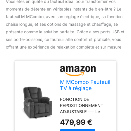
Vous êtes en quête du fauteuil idéal pour transformer vos
moments de détente en véritables instants de bien-être ? Le
fauteuil M MCombo, avec son réglage électrique, sa fonction
chaise longue, et ses options de massage et chauffage, se
présente comme la solution parfaite. Grâce à ses ports USB et
ses porte-boissons, ce fauteuil allie confort et praticité, vous
offrant une expérience de relaxation complète et sur mesure.
M MCombo Fauteuil
TV à réglage
électrique, Fauteuil
FONCTION DE
Relax avec Fonction
REPOSITIONNEMENT
Chaise Longue,
ADJUSTABLE --- Le
Fauteuil TV avec
dossier du fauteuil TV
Fonction Massage
479,99 €
peut être incliné en
& Chauffage, USB &
continu jusqu'à 150°. Le