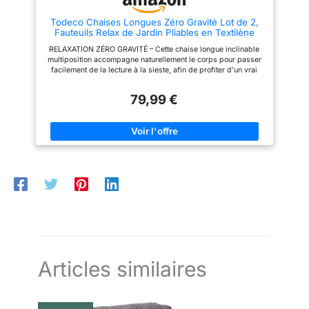
64L x 86l x 102H cm - Dim.
incliné : 64L x 161l x 77H cm -
Todeco Chaises Longues Zéro Gravité Lot de 2,
Charge max. recommandée :
Fauteuils Relax de Jardin Pliables en Textilène
120kg - Convient pour des
Respirant avec Repose-Tête, Dossier Inclinable
personnes de moins d'une taille
RELAXATION ZÉRO GRAVITÉ – Cette chaise longue inclinable
Multiposition, Bain de Soleil Terrasse Balcon
de moins de 185 cm
multiposition accompagne naturellement le corps pour passer
Piscine, Vert
facilement de la lecture à la sieste, afin de profiter d’un vrai
moment de détente sur la terrasse, au jardin ou au bord de la
piscine. CONFORT RESPIRANT EN ÉTÉ – La toile en textilène
79,99 €
respirant favorise la circulation de l’air tandis que le repose-
tête amovible soutient la nuque, pour rester installé plus
longtemps avec une sensation de confort même par temps
chaud. STABILITÉ QUI RASSURE – La structure en acier, les
patins antidérapants et la charge maximale de 100 kg offrent
une assise fiable et sécurisante, pour se détendre en toute
confiance à la maison, au balcon, en camping ou dans le
jardin. PLIAGE FACILE, RANGEMENT RAPIDE – Chaque fauteuil
relax pliable se replie en un instant pour un transport pratique
et un rangement peu encombrant, afin de garder votre espace
extérieur net et toujours prêt pour le prochain moment de repos.
LOT DE 2 POUR PARTAGER – Avec 2 transats de jardin assortis,
créez un coin détente harmonieux pour vos bains de soleil, vos
pauses café à deux et vos soirées d’été en famille, avec un
rendu à la fois pratique et élégant.
Articles similaires