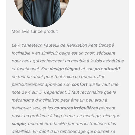
résistante à la
compression. Assise de
haute densité :
Rembourré de mousse
épaisse, soutenu par des
Mon avis sur ce produit
ressorts élastiques, ce
fauteuil de salon offre un
Le « Yaheetech Fauteuil de Relaxation Petit Canapé
soutien confortable,
apportant une
Inclinable » en similicuir beige est un choix séduisant
expérience d'assise
pour ceux qui recherchent un meuble à la fois esthétique
merveilleuse. Accoudoir
et fonctionnel. Son
design élégant
et son
prix attractif
mœlleux : 9 cm de large,
en font un atout pour tout salon ou bureau. J’ai
les accoudoirs du
fauteuil de relaxation
particulièrement apprécié son
confort
qui lui vaut une
sont bien rembourrés.
note de 4 sur 5. Cependant, il faut reconnaître que le
Vous pouvez y poser les
mécanisme d’inclinaison peut être un peu ardu à
mains confortablement.
manipuler seul, et les
coutures irrégulières
peuvent
poser un problème à long terme. Le montage, bien que
simple
, pourrait être facilité par des instructions plus
détaillées. En dépit d’un rembourrage qui pourrait se