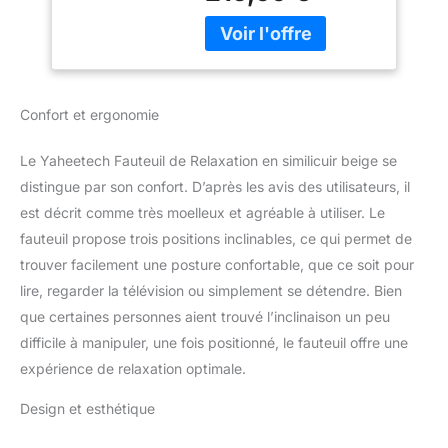
assise agréable. Le
repose-pieds se relève à
n'importe quel angle de 0
à 90 degrés. Coins cosy
: Un canapé à 1 place,
Confort et ergonomie
créant un coin privé de
détente. Salon, bureau,
Le Yaheetech Fauteuil de Relaxation en similicuir beige se
chambre... Repos, film,
café, lecture... Vous
distingue par son confort. D’après les avis des utilisateurs, il
pouvez y passer du
est décrit comme très moelleux et agréable à utiliser. Le
temps libre. Solide et
fauteuil propose trois positions inclinables, ce qui permet de
robuste : D’une capacité
trouver facilement une posture confortable, que ce soit pour
de charge jusqu’à 120
lire, regarder la télévision ou simplement se détendre. Bien
kg, le fauteuil inclinable
dispose d’une structure
que certaines personnes aient trouvé l’inclinaison un peu
résistante à la
difficile à manipuler, une fois positionné, le fauteuil offre une
compression. Assise de
expérience de relaxation optimale.
haute densité :
Rembourré de mousse
Design et esthétique
épaisse, soutenu par des
ressorts élastiques, ce