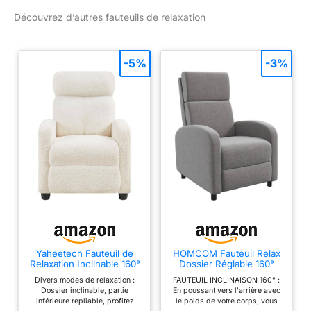
: Un canapé à 1 place,
Découvrez d’autres fauteuils de relaxation
créant un coin privé de
détente. Salon, bureau,
chambre... Repos, film,
-5%
-3%
café, lecture... Vous
pouvez y passer du
temps libre. Solide et
robuste : D’une capacité
de charge jusqu’à 120
kg, le fauteuil inclinable
dispose d’une structure
résistante à la
compression. Assise de
haute densité :
Rembourré de mousse
épaisse, soutenu par des
ressorts élastiques, ce
Yaheetech Fauteuil de
HOMCOM Fauteuil Relax
fauteuil de salon offre un
Relaxation Inclinable 160°
Dossier Réglable 160°
soutien confortable,
avec Repose-Pieds
Repose-Pieds Intégré
Divers modes de relaxation :
FAUTEUIL INCLINAISON 160° :
Beige
Gris
apportant une
Dossier inclinable, partie
En poussant vers l'arrière avec
expérience d'assise
inférieure repliable, profitez
le poids de votre corps, vous