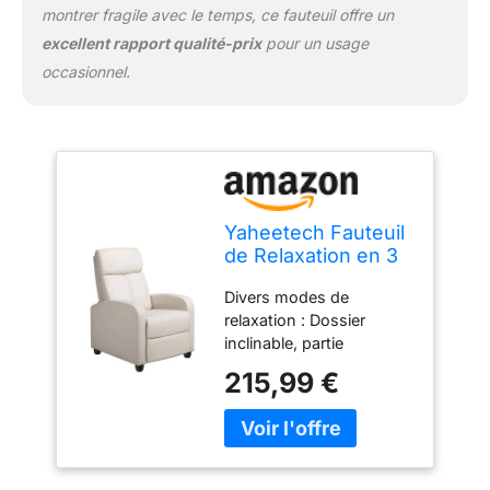
montrer fragile avec le temps, ce fauteuil offre un
excellent rapport qualité-prix
pour un usage
occasionnel.
Yaheetech Fauteuil
de Relaxation en 3
Positions avec
Divers modes de
Repose-Pieds
relaxation : Dossier
Beige
inclinable, partie
inférieure repliable,
215,99 €
profitez d’une position
assise agréable. Le
repose-pieds se relève à
n'importe quel angle de 0
à 90 degrés. Coins cosy