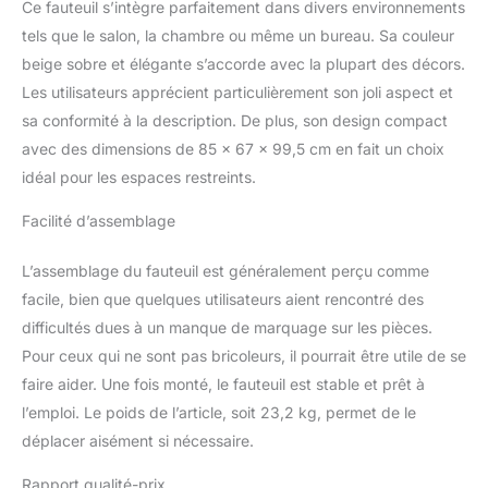
Ce fauteuil s’intègre parfaitement dans divers environnements
fauteuil de salon offre un
soutien confortable,
tels que le salon, la chambre ou même un bureau. Sa couleur
apportant une
beige sobre et élégante s’accorde avec la plupart des décors.
expérience d'assise
Les utilisateurs apprécient particulièrement son joli aspect et
merveilleuse. Accoudoir
sa conformité à la description. De plus, son design compact
mœlleux : 9 cm de large,
avec des dimensions de 85 x 67 x 99,5 cm en fait un choix
les accoudoirs du
fauteuil de relaxation
idéal pour les espaces restreints.
sont bien rembourrés.
Vous pouvez y poser les
Facilité d’assemblage
mains confortablement.
L’assemblage du fauteuil est généralement perçu comme
facile, bien que quelques utilisateurs aient rencontré des
difficultés dues à un manque de marquage sur les pièces.
Pour ceux qui ne sont pas bricoleurs, il pourrait être utile de se
faire aider. Une fois monté, le fauteuil est stable et prêt à
l’emploi. Le poids de l’article, soit 23,2 kg, permet de le
déplacer aisément si nécessaire.
Rapport qualité-prix