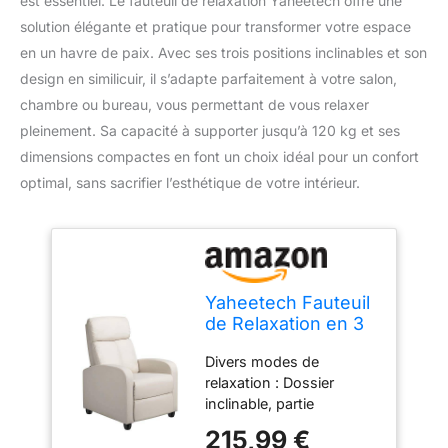
est essentiel. Le fauteuil de relaxation Yaheetech offre une
solution élégante et pratique pour transformer votre espace
en un havre de paix. Avec ses trois positions inclinables et son
design en similicuir, il s’adapte parfaitement à votre salon,
chambre ou bureau, vous permettant de vous relaxer
pleinement. Sa capacité à supporter jusqu’à 120 kg et ses
dimensions compactes en font un choix idéal pour un confort
optimal, sans sacrifier l’esthétique de votre intérieur.
Yaheetech Fauteuil
de Relaxation en 3
Positions avec
Divers modes de
Repose-Pieds
relaxation : Dossier
Beige
inclinable, partie
inférieure repliable,
215,99 €
profitez d’une position