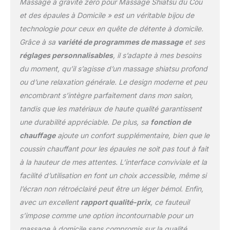
coussins lombaires et
Massage à gravité zéro pour Massage Shiatsu du Cou
coussins inclus, en
et des épaules à Domicile » est un véritable bijou de
l'utilisant comme un
technologie pour ceux en quête de détente à domicile.
fauteuil de salon normal
Grâce à sa
variété de programmes de massage
et ses
lorsqu'il n'est pas
destiné au massage, il
réglages personnalisables
, il s’adapte à mes besoins
est normal que vous
du moment, qu’il s’agisse d’un massage shiatsu profond
ressentiez un massage
ou d’une relaxation générale. Le design moderne et peu
un peu dur, vous pouvez
encombrant s’intègre parfaitement dans mon salon,
utiliser le coussin contre
votre dos jusqu'à ce que
tandis que les matériaux de haute qualité garantissent
vous vous y habituiez
une durabilité appréciable. De plus, sa
fonction de
davantage comme
chauffage
ajoute un confort supplémentaire, bien que le
fauteuil de massage
coussin chauffant pour les épaules ne soit pas tout à fait
Coussins chauffants
indépendants : fauteuil
à la hauteur de mes attentes. L’interface conviviale et la
de massage inclinable :
facilité d’utilisation en font un choix accessible, même si
45 ° Les coussinets en
l’écran non rétroéclairé peut être un léger bémol. Enfin,
fibre de carbone à
avec un excellent
rapport qualité-prix
, ce fauteuil
contrôle indépendant
s’impose comme une option incontournable pour un
offrent une thérapie de
confort pour les muscles
massage à domicile sans compromis sur la qualité.