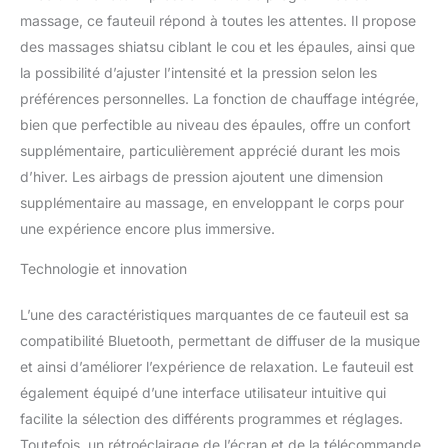
coussins lombaires et
massage, ce fauteuil répond à toutes les attentes. Il propose
coussins inclus, en
des massages shiatsu ciblant le cou et les épaules, ainsi que
l'utilisant comme un
la possibilité d’ajuster l’intensité et la pression selon les
fauteuil de salon normal
préférences personnelles. La fonction de chauffage intégrée,
lorsqu'il n'est pas
destiné au massage, il
bien que perfectible au niveau des épaules, offre un confort
est normal que vous
supplémentaire, particulièrement apprécié durant les mois
ressentiez un massage
d’hiver. Les airbags de pression ajoutent une dimension
un peu dur, vous pouvez
supplémentaire au massage, en enveloppant le corps pour
utiliser le coussin contre
votre dos jusqu'à ce que
une expérience encore plus immersive.
vous vous y habituiez
davantage comme
Technologie et innovation
fauteuil de massage
Coussins chauffants
L’une des caractéristiques marquantes de ce fauteuil est sa
indépendants : fauteuil
compatibilité Bluetooth, permettant de diffuser de la musique
de massage inclinable :
et ainsi d’améliorer l’expérience de relaxation. Le fauteuil est
45 ° Les coussinets en
également équipé d’une interface utilisateur intuitive qui
fibre de carbone à
contrôle indépendant
facilite la sélection des différents programmes et réglages.
offrent une thérapie de
Toutefois, un rétroéclairage de l’écran et de la télécommande