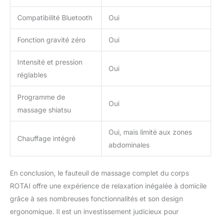
avec 3 modes de
positions à gravité zéro,
Compatibilité Bluetooth
Oui
soulevez légèrement vos
jambes au-dessus de
Fonction gravité zéro
Oui
votre corps, ce qui peut
améliorer la circulation
Intensité et pression
sanguine, réduisant la
Oui
pression de la colonne
réglables
vertébrale et des
articulations. Profitez
Programme de
Oui
d'une musique relaxante
massage shiatsu
en ouvrant le Bluetooth
sur votre téléphone -
Oui, mais limité aux zones
connectez-vous au
Chauffage intégré
abdominales
haut-parleur du fauteuil.
Nous offrons une
garantie de
En conclusion, le fauteuil de massage complet du corps
remboursement de 30
ROTAI offre une expérience de relaxation inégalée à domicile
jours pour quelque
raison que ce soit et une
grâce à ses nombreuses fonctionnalités et son design
garantie de 2 ans pour
ergonomique. Il est un investissement judicieux pour
les problèmes liés à la