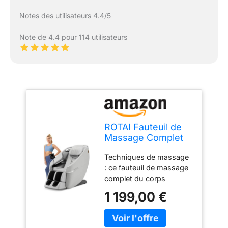
Notes des utilisateurs 4.4/5
Note de 4.4 pour 114 utilisateurs
ROTAI Fauteuil de
Massage Complet
du Corps Fauteuil
Techniques de massage
de Massage à
: ce fauteuil de massage
gravité zéro pour
complet du corps
Massage Shiatsu
dispose de 10 points
du Cou et des
1 199,00 €
fixes et de 22 balles de
épaules à Domicile
massage pour masser
votre dos, le bas du dos,