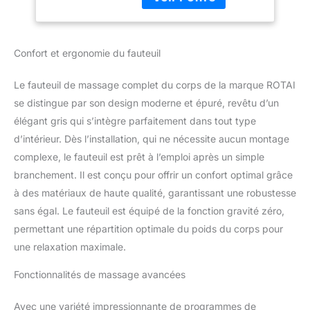
votre dos, le bas du dos,
le cou, les épaules et les
fesses. Il pénètre très
profondément dans vos
Confort et ergonomie du fauteuil
muscles de tout votre
corps et vous soulage,
Le fauteuil de massage complet du corps de la marque ROTAI
favorise la circulation
sanguine et améliore la
se distingue par son design moderne et épuré, revêtu d’un
qualité du sommeil. Il
élégant gris qui s’intègre parfaitement dans tout type
peut aider votre corps à
d’intérieur. Dès l’installation, qui ne nécessite aucun montage
soulager le stress et à
complexe, le fauteuil est prêt à l’emploi après un simple
réduire la tension et
branchement. Il est conçu pour offrir un confort optimal grâce
l'inconfort musculaires. Il
est suggéré que la taille
à des matériaux de haute qualité, garantissant une robustesse
de l'utilisateur ne
sans égal. Le fauteuil est équipé de la fonction gravité zéro,
dépasse pas 176 cm,
permettant une répartition optimale du poids du corps pour
convient pour une chaise
une relaxation maximale.
de cinéma maison
Fauteuil de massage
Fonctionnalités de massage avancées
confortable pour la
maison : fauteuil de
massage Rotai :
Avec une variété impressionnante de programmes de