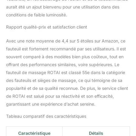
confort pour les muscles
aurait été un ajout bienvenu pour une utilisation dans des
raides, placez-les sur
conditions de faible luminosité.
votre dos ou sur votre
devant pour une chaleur
Rapport qualité-prix et satisfaction client
totale, vous soulageant
de la fatigue de la
journée de travail
Avec une note moyenne de 4,4 sur 5 étoiles sur Amazon, ce
Fauteuil de massage à
fauteuil est fortement recommandé par ses utilisateurs. Il est
bascule pour tout le
souvent comparé à des modèles bien plus coûteux, tout en
corps : 18 programmes
offrant des performances similaires, voire supérieures. Le
de massage automatique
fauteuil de massage ROTAI est classé 55e dans la catégorie
et 3 réglages de
massage manuels, 6
des fauteuils et sièges de massage, ce qui témoigne de sa
intensités de massage et
popularité et de sa qualité reconnue. De plus, le service client
6 vitesses de rouleaux
de ROTAI est salué pour sa réactivité et son efficacité,
de pied réglables, c'est
garantissant une expérience d’achat sereine.
également un fauteuil de
massage à bascule,
Tableau comparatif des caractéristiques
favorisant la relaxation à
la maison Fauteuil de
massage à gravité zéro :
Caractéristique
Détails