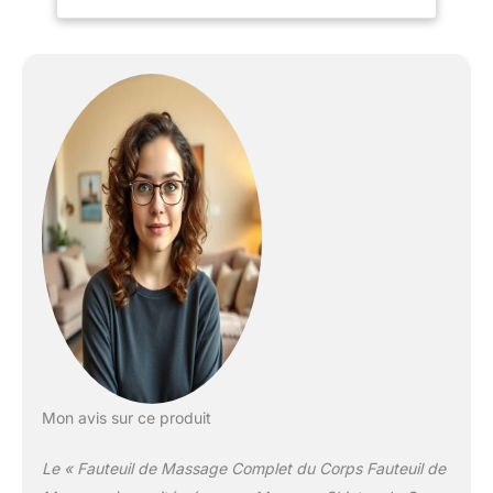
le cou, les épaules et les
fesses. Il pénètre très
profondément dans vos
muscles de tout votre
corps et vous soulage,
favorise la circulation
sanguine et améliore la
qualité du sommeil. Il
peut aider votre corps à
soulager le stress et à
réduire la tension et
l'inconfort musculaires. Il
est suggéré que la taille
de l'utilisateur ne
dépasse pas 176 cm,
convient pour une chaise
de cinéma maison
Fauteuil de massage
Mon avis sur ce produit
confortable pour la
maison : fauteuil de
Le « Fauteuil de Massage Complet du Corps Fauteuil de
massage Rotai :