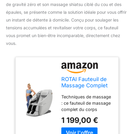
de gravité zéro et son massage shiatsu ciblé du cou et des
épaules, se présente comme la solution idéale pour vous offrir
un instant de détente à domicile. Conçu pour soulager les
tensions accumulées et revitaliser votre corps, ce fauteuil
vous promet un bien-être incomparable, directement chez
vous.
ROTAI Fauteuil de
Massage Complet
du Corps Fauteuil
Techniques de massage
de Massage à
: ce fauteuil de massage
gravité zéro pour
complet du corps
Massage Shiatsu
dispose de 10 points
du Cou et des
1 199,00 €
fixes et de 22 balles de
épaules à Domicile
massage pour masser