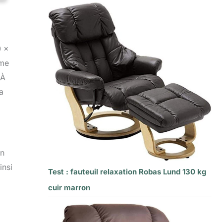
0 x
ême
 À
a
on
insi
Test : fauteuil relaxation Robas Lund 130 kg
cuir marron