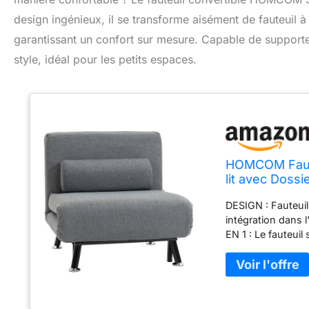
design ingénieux, il se transforme aisément de fauteuil à l
garantissant un confort sur mesure. Capable de supporte
style, idéal pour les petits espaces.
HOMCOM Fauteu
lit avec Dossi
lit 1 Place po
DESIGN : Fauteuil
intégration dans l
EN 1 : Le fauteuil
une méridienne ou
besoins. Idéal po
Dossier ergonomi
l'assise et du do
ET ROBUSTE : Le c