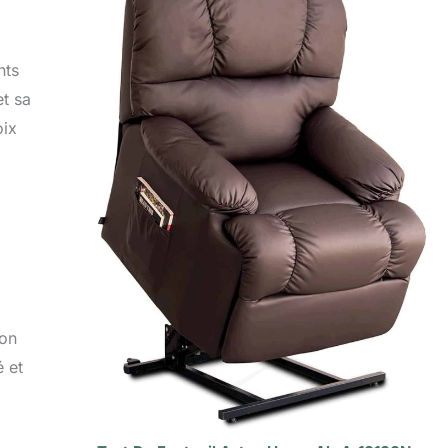
nts
et sa
oix
ion
é et