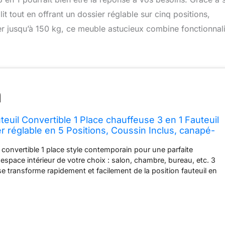
it tout en offrant un dossier réglable sur cinq positions,
r jusqu’à 150 kg, ce meuble astucieux combine fonctionnali
il Convertible 1 Place chauffeuse 3 en 1 Fauteuil
er réglable en 5 Positions, Coussin Inclus, canapé-
ur invités, Salon, Charge 150 kg Gris foncé
 convertible 1 place style contemporain pour une parfaite
'espace intérieur de votre choix : salon, chambre, bureau, etc. 3
 se transforme rapidement et facilement de la position fauteuil en
 encore en un lit d'appoint pour répondre à vos différents
ur accueillir un invité et les petits espaces GRAND CONFORT :
que grand confort - Garnissage mousse haute densité de
ssier avec revêtement en lin doux et agréable au toucher SOLIDE
adre en métal de haute qualité assure la robustesse, tandis que