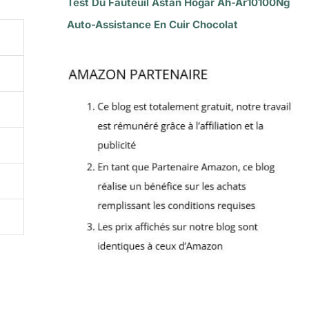
Test Du Fauteuil Astan Hogar Ah-Ar10100Ng
Auto-Assistance En Cuir Chocolat