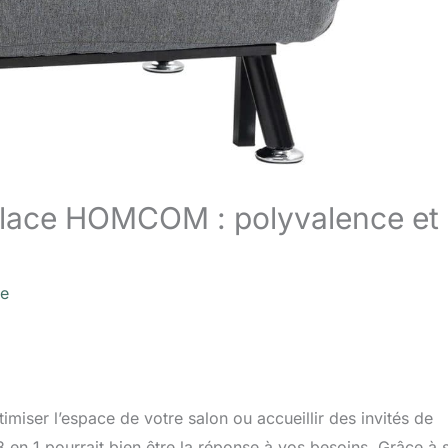
1 place HOMCOM : polyvalence et
re
miser l’espace de votre salon ou accueillir des invités de
en 1 pourrait bien être la réponse à vos besoins. Grâce à 