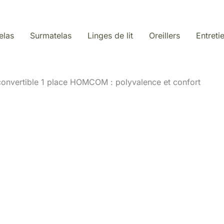
elas
Surmatelas
Linges de lit
Oreillers
Entreti
 convertible 1 place HOMCOM : polyvalence et confort