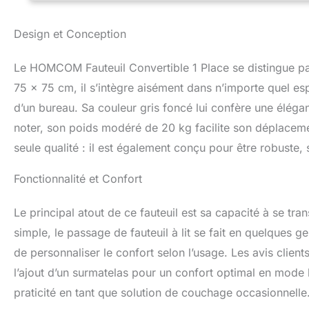
le revêtement en t
déhoussable SPÉC
Design et Conception
- Dimensions vers
kg
Le HOMCOM Fauteuil Convertible 1 Place se distingue p
75 x 75 cm, il s’intègre aisément dans n’importe quel es
d’un bureau. Sa couleur gris foncé lui confère une éléga
noter, son poids modéré de 20 kg facilite son déplaceme
seule qualité : il est également conçu pour être robuste
Fonctionnalité et Confort
Le principal atout de ce fauteuil est sa capacité à se tr
simple, le passage de fauteuil à lit se fait en quelques g
de personnaliser le confort selon l’usage. Les avis client
l’ajout d’un surmatelas pour un confort optimal en mode l
praticité en tant que solution de couchage occasionnelle