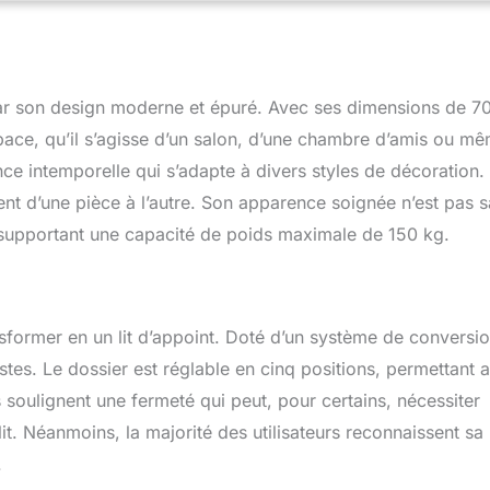
issu effet lin est doux au toucher. La housse du petit coussin est
IFICATIONS : Dimensions version fauteuil : 75L x 70l x 75H cm ;
ion lit : 180L x 75l x 25H cm ; - Charge max. recommandée : 150
ar son design moderne et épuré. Avec ses dimensions de 7
pace, qu’il s’agisse d’un salon, d’une chambre d’amis ou m
nce intemporelle qui s’adapte à divers styles de décoration.
nt d’une pièce à l’autre. Son apparence soignée n’est pas s
, supportant une capacité de poids maximale de 150 kg.
ansformer en un lit d’appoint. Doté d’un système de conversi
estes. Le dossier est réglable en cinq positions, permettant a
s soulignent une fermeté qui peut, pour certains, nécessiter
it. Néanmoins, la majorité des utilisateurs reconnaissent sa
.