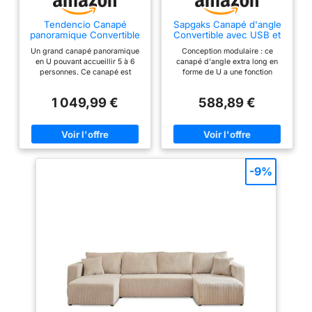
Tendencio Canapé
Sapgaks Canapé d'angle
panoramique Convertible
Convertible avec USB et
BOLUTI en Velours
LED,canapé Convertible
Un grand canapé panoramique
Conception modulaire : ce
côtelé avec Coffre de
4 Places,Canapé lit
en U pouvant accueillir 5 à 6
canapé d'angle extra long en
Rangement (Noir)
d'angle avec Fonction
personnes. Ce canapé est
forme de U a une fonction
Sommeil,canapé 4
convertible en lit et dispose
coulissante flexible et peut être
Places gigogne en
d'un coffre de rangement sous
transformé d'un canapé en un
U,avec Rangement,avec
1 049,99 €
588,89 €
l'assice centrale. Dimensions
canapé-lit confortable en
Porte-gobelet (Gris)
canapé : 350 cm x 185 cm x 85
quelques secondes seulement.
cm. Dimensions du couchage :
Que ce soit dans le salon, le
300 cm x 140 cm Le canapé est
bureau ou la chambre d'amis, il
recouvert d'un tissu en velours
répond sans effort aux
côtelé très tendance et
exigences de détente, d'accueil
moderne. Il est proposé en
des invités ou de courtes
-9%
différentes couleurs.
pauses. Grand espace de
Fabrication Européenne haute
rangement : de généreux
qualité. Mousse et tissu
compartiments de rangement
renforcés. Garantie 2 ans.
des deux côtés du canapé et
sous la méridienne, idéaux pour
ranger la literie, les couvertures,
les oreillers et les objets du
quotidien. Les magazines et
petits ustensiles peuvent être
rangés dans les compartiments
des accoudoirs latéraux. Une
bande lumineuse LED est
également intégrée, qui peut