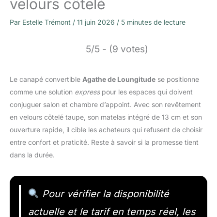
velours côtelé
Par
Estelle Trémont
/
11 juin 2026
/
5 minutes de lecture
5/5 - (9 votes)
Le canapé convertible
Agathe de Loungitude
se positionne
comme une solution
express
pour les espaces qui doivent
conjuguer salon et chambre d’appoint. Avec son revêtement
en velours côtelé taupe, son matelas intégré de 13 cm et son
ouverture rapide, il cible les acheteurs qui refusent de choisir
entre confort et praticité. Reste à savoir si la promesse tient
dans la durée.
Pour vérifier la disponibilité
actuelle et le tarif en temps réel, les