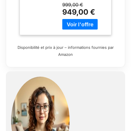
Fabrication
- en Velours
999,00 €
européenne
côtelé - 140x190
949,00 €
- Taupe
Disponibilité et prix à jour – informations fournies par
Amazon