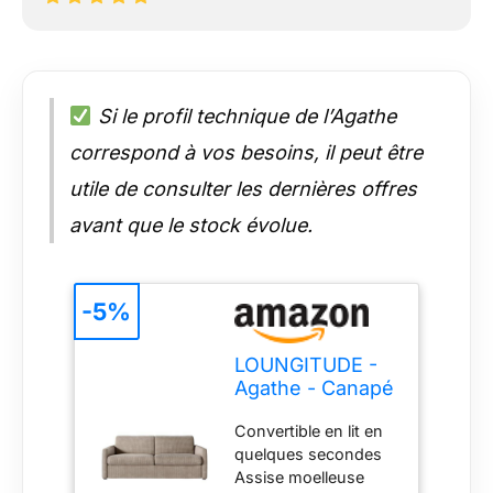
Si le profil technique de l’Agathe
correspond à vos besoins, il peut être
utile de consulter les dernières offres
avant que le stock évolue.
-5%
LOUNGITUDE -
Agathe - Canapé
Convertible -
Convertible en lit en
Express - 3
quelques secondes
Places -
Assise moelleuse
Véritable Matelas