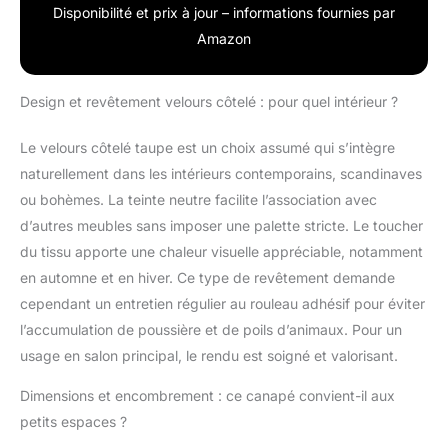
Disponibilité et prix à jour – informations fournies par
Amazon
Design et revêtement velours côtelé : pour quel intérieur ?
Le velours côtelé taupe est un choix assumé qui s’intègre
naturellement dans les intérieurs contemporains, scandinaves
ou bohèmes. La teinte neutre facilite l’association avec
d’autres meubles sans imposer une palette stricte. Le toucher
du tissu apporte une chaleur visuelle appréciable, notamment
en automne et en hiver. Ce type de revêtement demande
cependant un entretien régulier au rouleau adhésif pour éviter
l’accumulation de poussière et de poils d’animaux. Pour un
usage en salon principal, le rendu est soigné et valorisant.
Dimensions et encombrement : ce canapé convient-il aux
petits espaces ?