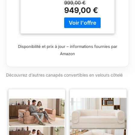
- en Velours
999,00 €
européenne
côtelé - 140x190
949,00 €
- Taupe
Disponibilité et prix à jour – informations fournies par
Amazon
Découvrez d’autres canapés convertibles en velours côtelé