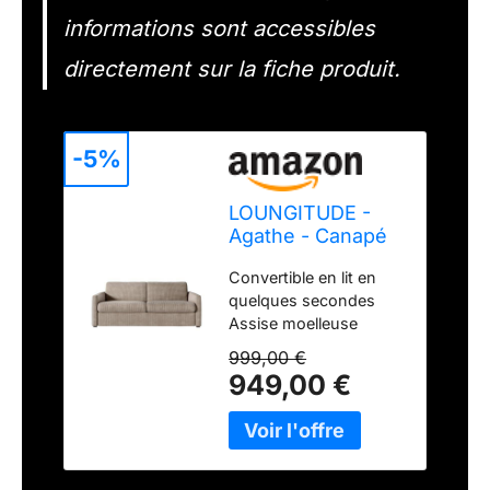
informations sont accessibles
directement sur la fiche produit.
-5%
LOUNGITUDE -
Agathe - Canapé
Convertible -
Convertible en lit en
Express - 3 Places
quelques secondes
- Véritable Matelas
Assise moelleuse
- en Velours
Fabrication
côtelé - 140x190 -
999,00 €
européenne
Taupe
949,00 €