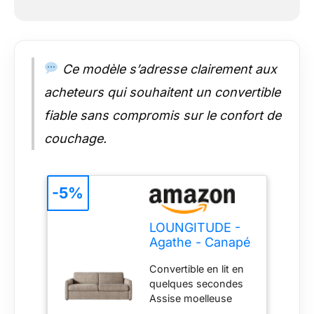
Ce modèle s’adresse clairement aux
acheteurs qui souhaitent un convertible
fiable sans compromis sur le confort de
couchage.
-5%
LOUNGITUDE -
Agathe - Canapé
Convertible -
Convertible en lit en
Express - 3
quelques secondes
Places -
Assise moelleuse
Véritable Matelas
Fabrication