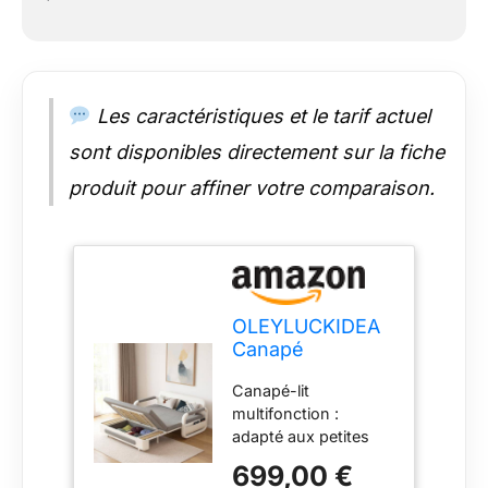
situées sous la base,
qui permettent un
déplacement fluide et
sans effort tout en
protégeant le sol. Il
Les caractéristiques et le tarif actuel
supporte une charge
sont disponibles directement sur la fiche
élevée.
produit pour affiner votre comparaison.
OLEYLUCKIDEA
Canapé
Convertible Clic-
Canapé-lit
Clac 2 Places
multifonction :
avec
adapté aux petites
Rangement,
familles, aux
Canapé-Lit pour
699,00 €
appartements en
Petits Espaces