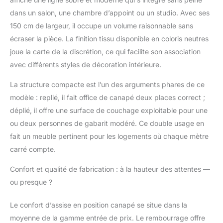
petites familles. Espace
de rangement : Au
dans un salon, une chambre d’appoint ou un studio. Avec ses
niveau du sol se trouve
150 cm de largeur, il occupe un volume raisonnable sans
une boîte de
écraser la pièce. La finition tissu disponible en coloris neutres
rangement qui
joue la carte de la discrétion, ce qui facilite son association
économise de la place
et offre un espace de
avec différents styles de décoration intérieure.
stockage
La structure compacte est l’un des arguments phares de ce
multifonctionnel.
Coussin amovible et
modèle : replié, il fait office de canapé deux places correct ;
lavable : Le coussin est
déplié, il offre une surface de couchage exploitable pour une
amovible et lavable, ce
ou deux personnes de gabarit modéré. Ce double usage en
qui facilite l’entretien.
fait un meuble pertinent pour les logements où chaque mètre
Transformation facile :
Le canapé se déplace
carré compte.
aisément grâce aux
roulettes situées sous
Confort et qualité de fabrication : à la hauteur des attentes —
la base, qui permettent
ou presque ?
un déplacement fluide
et sans effort tout en
Le confort d’assise en position canapé se situe dans la
protégeant le sol. Il
moyenne de la gamme entrée de prix. Le rembourrage offre
supporte une charge