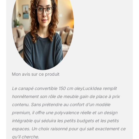
d’y passer la nuit
sans souci. C’est un
outil indispensable
pour les petites
familles. Espace de
rangement : Au
niveau du sol se
trouve une boîte de
rangement qui
économise de la
place et offre un
espace de stockage
Mon avis sur ce produit
multifonctionnel.
Coussin amovible et
Le canapé convertible 150 cm oleyLuckIdea remplit
lavable : Le coussin
honnêtement son rôle de meuble gain de place à prix
est amovible et
contenu. Sans prétendre au confort d’un modèle
lavable, ce qui facilite
l’entretien.
premium, il offre une polyvalence réelle et un design
Transformation facile
intégrable qui séduira les petits budgets et les petits
: Le canapé se
espaces. Un choix raisonné pour qui sait exactement ce
déplace aisément
qu’il cherche.
grâce aux roulettes