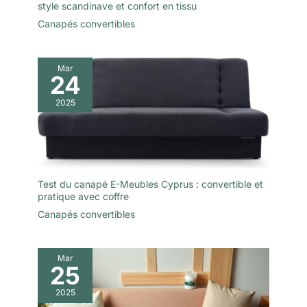
reprendre sa forme initiale
style scandinave et confort en tissu
naturellement, un processus qui
Canapés convertibles
peut prendre entre 24 et 72
heures. Cette approche vise à
faire gagner du temps et des
efforts, ce qui en fait une
solution d'ameublement simple,
Mar
24
idéale pour les personnes ayant
un mode de vie actif.
2025
Test du canapé E-Meubles Cyprus : convertible et
pratique avec coffre
Canapés convertibles
Mar
25
2025