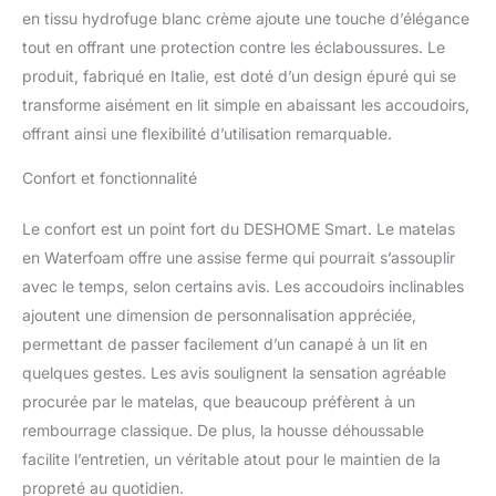
confortable lit simple ou
en tissu hydrofuge blanc crème ajoute une touche d’élégance
en un canapé 3 places
tout en offrant une protection contre les éclaboussures. Le
pour des soirées en
compagnie (positionnant
produit, fabriqué en Italie, est doté d’un design épuré qui se
les accoudoirs
transforme aisément en lit simple en abaissant les accoudoirs,
complètement allongés)
offrant ainsi une flexibilité d’utilisation remarquable.
ou en une assise
confortable pour se
Confort et fonctionnalité
détendre ou lire (ajustez
les accoudoirs en
Le confort est un point fort du DESHOME Smart. Le matelas
position soulée)
en Waterfoam offre une assise ferme qui pourrait s’assouplir
CONFORT: Le matelas
est fabriqué en
avec le temps, selon certains avis. Les accoudoirs inclinables
Waterform pour garantir
ajoutent une dimension de personnalisation appréciée,
confort et durabilité dans
permettant de passer facilement d’un canapé à un lit en
le temps, tout en restant
quelques gestes. Les avis soulignent la sensation agréable
résistant au poids du
corps même après une
procurée par le matelas, que beaucoup préfèrent à un
utilisation quotidienne.
rembourrage classique. De plus, la housse déhoussable
La structure en métal
facilite l’entretien, un véritable atout pour le maintien de la
garantit la robustesse
propreté au quotidien.
que vous recherchez en