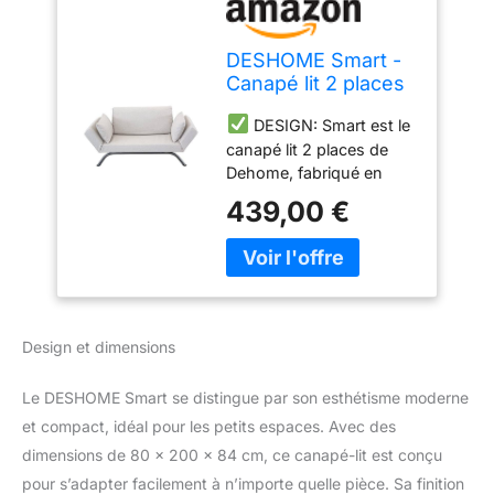
DESHOME Smart -
Canapé lit 2 places
avec lit simple
DESIGN: Smart est le
80x200 cm
canapé lit 2 places de
accoudoirs
Dehome, fabriqué en
inclinables jusqu'à 3
Italie, au design simple et
places clic clac
439,00 €
linéaire qui s'adaptera
tissu hydrofuge
facilement à n'importe
déhoussable
quel environnement :
matelas en
salon, chambre d'enfant,
Waterfoam,
chambre à coucher,
fabriqué en Italie
cuisine ou bureau
(Blanc crème)
Design et dimensions
POLYVALENT: Grâce au
mécanisme de réglage
Le DESHOME Smart se distingue par son esthétisme moderne
pratique des accoudoirs
et compact, idéal pour les petits espaces. Avec des
clic-clac en 4 positions
différentes, Smart se
dimensions de 80 x 200 x 84 cm, ce canapé-lit est conçu
transformera en un
pour s’adapter facilement à n’importe quelle pièce. Sa finition