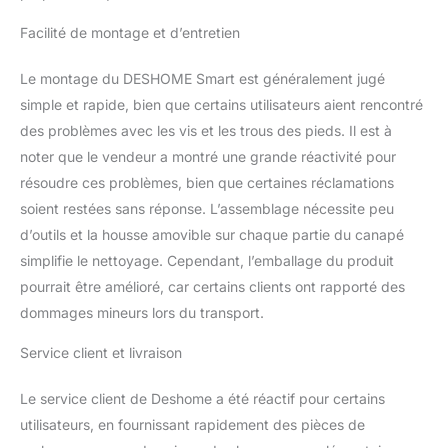
supportant une capacité
Facilité de montage et d’entretien
de poids de 250 kg
TISSU: Le tissu, certifié
Le montage du DESHOME Smart est généralement jugé
Oeko-Tex est hydrofuge
et déhoussable, beau à
simple et rapide, bien que certains utilisateurs aient rencontré
voir, doux à caresser et
des problèmes avec les vis et les trous des pieds. Il est à
facile à nettoyer : utilisez
noter que le vendeur a montré une grande réactivité pour
un chiffon doux
résoudre ces problèmes, bien que certaines réclamations
humidifié avec des
solutions d'eau et de
soient restées sans réponse. L’assemblage nécessite peu
savon et nettoyez
d’outils et la housse amovible sur chaque partie du canapé
doucement les taches
simplifie le nettoyage. Cependant, l’emballage du produit
jusqu'à ce que la saleté
pourrait être amélioré, car certains clients ont rapporté des
soit complètement retirée
DIMENSIONS:
dommages mineurs lors du transport.
canapé : 170 x 84 cm (L
x H) – Lit : 200 x 80 x 39
Service client et livraison
cm – Assise avec
accoudoirs relevés 123
Le service client de Deshome a été réactif pour certains
cm – Hauteur du matelas
utilisateurs, en fournissant rapidement des pièces de
13 cm – Capacité de