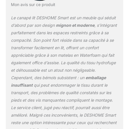
détendre ou lire (ajustez
Mon avis sur ce produit
les accoudoirs en
position soulée)
Le canapé lit DESHOME Smart est un meuble qui séduit
CONFORT: Le matelas
est fabriqué en
d’abord par son design
mignon et moderne
, s’intégrant
Waterform pour garantir
parfaitement dans les espaces restreints grâce à sa
confort et durabilité dans
compacité. Son point fort réside dans sa capacité à se
le temps, tout en restant
transformer facilement en lit, offrant un confort
résistant au poids du
corps même après une
appréciable grâce à son matelas en Waterfoam qui fait
utilisation quotidienne.
également office d’assise. La qualité du tissu hydrofuge
La structure en métal
et déhoussable est un atout non négligeable.
garantit la robustesse
Cependant, des bémols subsistent : un
emballage
que vous recherchez en
supportant une capacité
insuffisant
qui peut endommager le tissu durant le
de poids de 250 kg
transport, des problèmes de qualité constatés sur les
TISSU: Le tissu, certifié
pieds et des vis manquantes compliquent le montage.
Oeko-Tex est hydrofuge
Le service client, jugé peu réactif, pourrait aussi être
et déhoussable, beau à
amélioré. Malgré ces inconvénients, le DESHOME Smart
voir, doux à caresser et
facile à nettoyer : utilisez
reste une option intéressante pour ceux qui recherchent
un chiffon doux