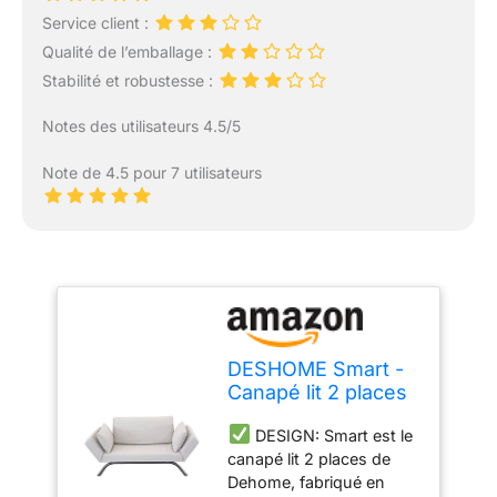
Service client :
Qualité de l’emballage :
Stabilité et robustesse :
Notes des utilisateurs 4.5/5
Note de 4.5 pour 7 utilisateurs
DESHOME Smart -
Canapé lit 2 places
avec lit simple
DESIGN: Smart est le
80x200 cm
canapé lit 2 places de
accoudoirs
Dehome, fabriqué en
inclinables jusqu'à 3