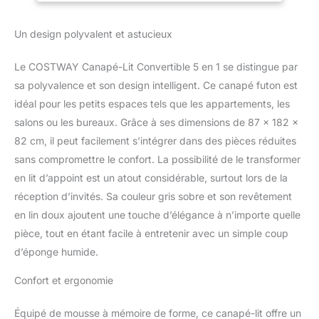
jusqu'à 4 positions, ce
Appartement,
qui transforment ce
Salon, Bureau,
Un design polyvalent et astucieux
canapé en canapé
Charge 273 kg
lounge, canapé à dossier
(Marron)
divisé, lit ou chaise
Le COSTWAY Canapé-Lit Convertible 5 en 1 se distingue par
paresseuse au sol. Et les
sa polyvalence et son design intelligent. Ce canapé futon est
accoudoirs peuvent
idéal pour les petits espaces tels que les appartements, les
servir d’oreillers.
salons ou les bureaux. Grâce à ses dimensions de 87 x 182 x
【Confort Ultime】Ce
canapé-lit est rembourré
82 cm, il peut facilement s’intégrer dans des pièces réduites
de mousse à mémoire de
sans compromettre le confort. La possibilité de le transformer
forme de haute densité
en lit d’appoint est un atout considérable, surtout lors de la
de 6,5 cm d’épaisseur,ce
réception d’invités. Sa couleur gris sobre et son revêtement
qui soulagera votre
fatigue grandement. De
en lin doux ajoutent une touche d’élégance à n’importe quelle
plus, recouvert de
pièce, tout en étant facile à entretenir avec un simple coup
Polyuréthane(PU), ce
d’éponge humide.
canapé futon est très
doux pour la peau et
Confort et ergonomie
respirant. 【Grande
Stabilité】Le canapé-lit
Équipé de mousse à mémoire de forme, ce canapé-lit offre un
convertible est équipé de