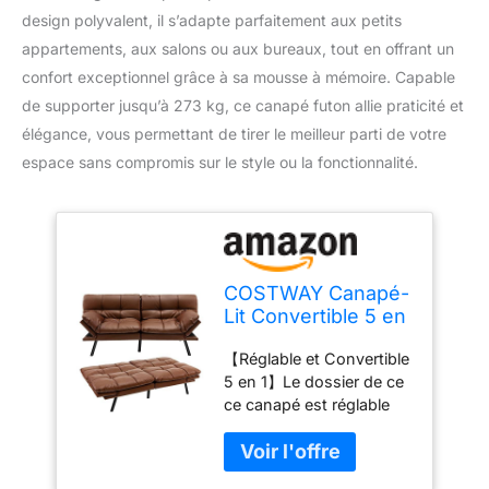
design polyvalent, il s’adapte parfaitement aux petits
appartements, aux salons ou aux bureaux, tout en offrant un
confort exceptionnel grâce à sa mousse à mémoire. Capable
de supporter jusqu’à 273 kg, ce canapé futon allie praticité et
élégance, vous permettant de tirer le meilleur parti de votre
espace sans compromis sur le style ou la fonctionnalité.
COSTWAY Canapé-
Lit Convertible 5 en
1 avec Dossier et
【Réglable et Convertible
Accoudoirs
5 en 1】Le dossier de ce
Réglables, Canapé
ce canapé est réglable
Futon 3 Places en
sur 3 niveaux et les
Mousse à Mémoire,
accoudoirs peuvent être
Pieds Métalliques,
levés ou abaissés
pour Petit