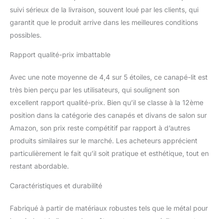
facile à se démoder.
suivi sérieux de la livraison, souvent loué par les clients, qui
【Assemblage Facile】
garantit que le produit arrive dans les meilleures conditions
Ce canapé moderne en
possibles.
mousse à mémoire de
forme est livré avec des
Rapport qualité-prix imbattable
instructions claires et
tout le matériel
Avec une note moyenne de 4,4 sur 5 étoiles, ce canapé-lit est
nécessaire.
L'assemblage nécessite
très bien perçu par les utilisateurs, qui soulignent son
uniquement l'installation
excellent rapport qualité-prix. Bien qu’il se classe à la 12ème
des pieds métalliques en
position dans la catégorie des canapés et divans de salon sur
serrant toutes les vis. Il y
Amazon, son prix reste compétitif par rapport à d’autres
a une poche inférieure
zippée pour ranger les
produits similaires sur le marché. Les acheteurs apprécient
pièces sans les perdre.
particulièrement le fait qu’il soit pratique et esthétique, tout en
restant abordable.
Caractéristiques et durabilité
Fabriqué à partir de matériaux robustes tels que le métal pour