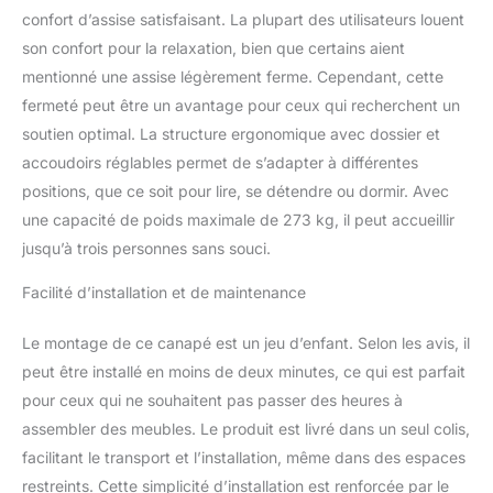
confort d’assise satisfaisant. La plupart des utilisateurs louent
6 pieds métalliques
robustes, ce qui lui
son confort pour la relaxation, bien que certains aient
permet de supporter une
mentionné une assise légèrement ferme. Cependant, cette
grande charge jusqu'à
fermeté peut être un avantage pour ceux qui recherchent un
273 kg. De plus, les
soutien optimal. La structure ergonomique avec dossier et
patins de protection
évitent tout glissement et
accoudoirs réglables permet de s’adapter à différentes
protègent le sol des
positions, que ce soit pour lire, se détendre ou dormir. Avec
rayures. 【Parfait pour
une capacité de poids maximale de 273 kg, il peut accueillir
les Espaces Limités】
jusqu’à trois personnes sans souci.
Doté d'une taille
compacte, ce canapé-lit
Facilité d’installation et de maintenance
convertible est un
complément idéal aux
Le montage de ce canapé est un jeu d’enfant. Selon les avis, il
petits espaces, tels
qu’un appartement, un
peut être installé en moins de deux minutes, ce qui est parfait
studio ou un bureau. Et
pour ceux qui ne souhaitent pas passer des heures à
son apparence élégante
assembler des meubles. Le produit est livré dans un seul colis,
s'adapte parfaitement à
facilitant le transport et l’installation, même dans des espaces
différents styles de
décoration et n'est pas
restreints. Cette simplicité d’installation est renforcée par le