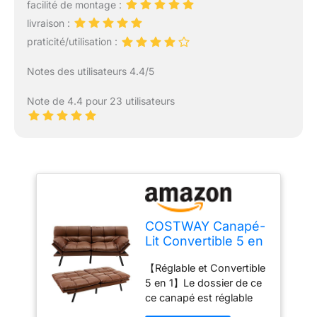
facilité de montage :
livraison :
praticité/utilisation :
Notes des utilisateurs 4.4/5
Note de 4.4 pour 23 utilisateurs
COSTWAY Canapé-
Lit Convertible 5 en
1 avec Dossier et
【Réglable et Convertible
Accoudoirs
5 en 1】Le dossier de ce
Réglables, Canapé
ce canapé est réglable
Futon 3 Places en
sur 3 niveaux et les
Mousse à Mémoire,