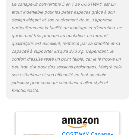
respirant. 【Grande
Le canapé-lit convertible 5 en 1 de COSTWAY est un
Stabilité】Le canapé-lit
atout indéniable pour les petits espaces grâce à son
convertible est équipé de
design élégant et son revêtement doux. J’apprécie
6 pieds métalliques
particulièrement la facilité de montage et d’entretien, ce
robustes, ce qui lui
permet de supporter une
qui le rend très pratique au quotidien. Le rapport
grande charge jusqu'à
qualité/prix est excellent, renforcé par sa stabilité et sa
273 kg. De plus, les
capacité à supporter jusqu’à 273 kg. Cependant, le
patins de protection
confort d’assise reste un point faible, car je le trouve un
évitent tout glissement et
protègent le sol des
peu trop dur pour des sessions prolongées. Malgré cela,
rayures. 【Parfait pour
son esthétique et son efficacité en font un choix
les Espaces Limités】
judicieux pour ceux qui cherchent à allier style et
Doté d'une taille
fonctionnalité.
compacte, ce canapé-lit
convertible est un
complément idéal aux
petits espaces, tels
qu’un appartement, un
studio ou un bureau. Et
son apparence élégante
COSTWAY Canapé-