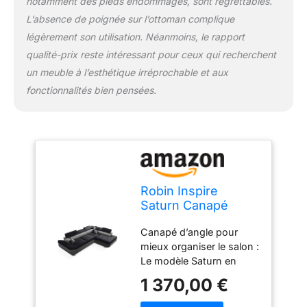
notamment des pieds endommagés, sont regrettables.
dossier amovibles avec
garnissage en boule de
L’absence de poignée sur l’ottoman complique
silicone créent une
légèrement son utilisation. Néanmoins, le rapport
assise agréable pour
qualité-prix reste intéressant pour ceux qui recherchent
s’asseoir, lire ou se
un meuble à l’esthétique irréprochable et aux
détendre. Données
techniques : Dimensions
fonctionnalités bien pensées.
280 x 200 x 75 cm,
couchage 210 x 130 cm,
tolérance +/- 2 cm, tissu
JUNGLE, pieds en métal
argente 5 cm, côté
gauche ou droit au
Robin Inspire
choix, coffer, fonction
Saturn Canapé
couchage, dos revêtu.
d’Angle Convertible
Canapé d’angle pour
L Droit Noir Gris
mieux organiser le salon :
Le modèle Saturn en
forme de L crée un grand
1 370,00 €
coin détente pour 4
personnes, tout en