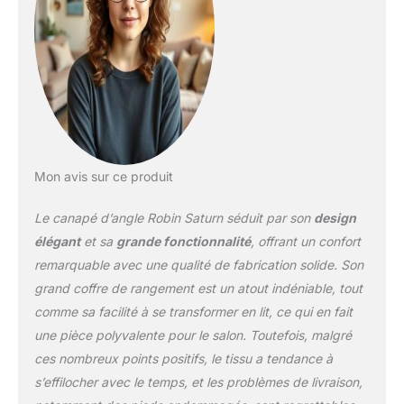
210 x 130 cm en
quelques gestes.
Pratique quand des
invités restent dormir ou
quand le salon doit aussi
servir de chambre
d’appoint. Rangements
intégrés : Les coffres
pour linge de lit gardent
Mon avis sur ce produit
couettes, plaids et
coussins à portée de
Le canapé d’angle Robin Saturn séduit par son
design
main, sans encombrer la
pièce. Le salon reste plus
élégant
et sa
grande fonctionnalité
, offrant un confort
net, même quand
remarquable avec une qualité de fabrication solide. Son
l’espace sert à plusieurs
grand coffre de rangement est un atout indéniable, tout
usages dans la journée.
comme sa facilité à se transformer en lit, ce qui en fait
Confort doux et maintien
stable : Les ressorts, la
une pièce polyvalente pour le salon. Toutefois, malgré
structure en bois et
ces nombreux points positifs, le tissu a tendance à
panneau de meuble,
s’effilocher avec le temps, et les problèmes de livraison,
ainsi que les coussins de