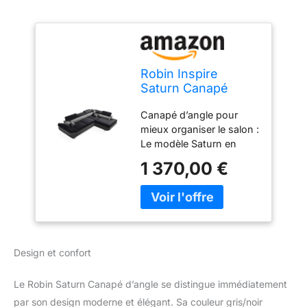
Robin Inspire
Saturn Canapé
d’Angle Convertible
Canapé d’angle pour
L Droit Noir Gris
mieux organiser le salon :
Le modèle Saturn en
forme de L crée un grand
1 370,00 €
coin détente pour 4
personnes, tout en
utilisant intelligemment
l’espace. Grâce au dos
revêtu de tissu, tu peux
le placer dans un angle
Design et confort
ou au centre de la pièce.
Canapé-lit avec
Le Robin Saturn Canapé d’angle se distingue immédiatement
ouverture simple : Le
mécanisme DELFIN
par son design moderne et élégant. Sa couleur gris/noir