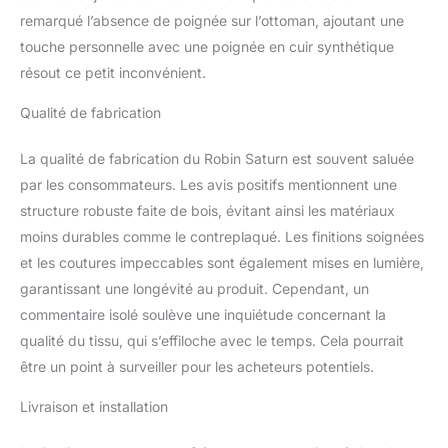
panneau de meuble,
remarqué l’absence de poignée sur l’ottoman, ajoutant une
ainsi que les coussins de
touche personnelle avec une poignée en cuir synthétique
dossier amovibles avec
garnissage en boule de
résout ce petit inconvénient.
silicone créent une
assise agréable pour
Qualité de fabrication
s’asseoir, lire ou se
détendre. Données
La qualité de fabrication du Robin Saturn est souvent saluée
techniques : Dimensions
par les consommateurs. Les avis positifs mentionnent une
280 x 200 x 75 cm,
structure robuste faite de bois, évitant ainsi les matériaux
couchage 210 x 130 cm,
moins durables comme le contreplaqué. Les finitions soignées
tolérance +/- 2 cm, tissu
JUNGLE, pieds en métal
et les coutures impeccables sont également mises en lumière,
argente 5 cm, côté
garantissant une longévité au produit. Cependant, un
gauche ou droit au
commentaire isolé soulève une inquiétude concernant la
choix, coffer, fonction
qualité du tissu, qui s’effiloche avec le temps. Cela pourrait
couchage, dos revêtu.
être un point à surveiller pour les acheteurs potentiels.
Livraison et installation