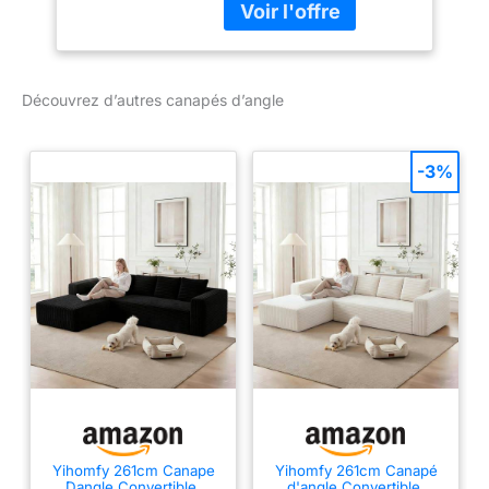
utilisant intelligemment
l’espace. Grâce au dos
revêtu de tissu, tu peux
le placer dans un angle
Découvrez d’autres canapés d’angle
ou au centre de la pièce.
Canapé-lit avec
ouverture simple : Le
-3%
mécanisme DELFIN
permet de transformer le
canapé en couchage de
210 x 130 cm en
quelques gestes.
Pratique quand des
invités restent dormir ou
quand le salon doit aussi
servir de chambre
d’appoint. Rangements
intégrés : Les coffres
pour linge de lit gardent
couettes, plaids et
Yihomfy 261cm Canape
Yihomfy 261cm Canapé
coussins à portée de
Dangle Convertible,
d'angle Convertible,