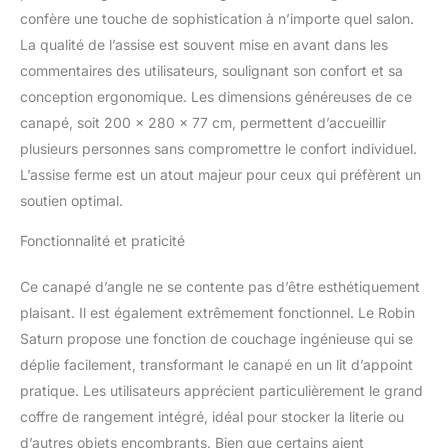
permet de transformer le
confère une touche de sophistication à n’importe quel salon.
canapé en couchage de
La qualité de l’assise est souvent mise en avant dans les
210 x 130 cm en
commentaires des utilisateurs, soulignant son confort et sa
quelques gestes.
conception ergonomique. Les dimensions généreuses de ce
Pratique quand des
invités restent dormir ou
canapé, soit 200 x 280 x 77 cm, permettent d’accueillir
quand le salon doit aussi
plusieurs personnes sans compromettre le confort individuel.
servir de chambre
L’assise ferme est un atout majeur pour ceux qui préfèrent un
d’appoint. Rangements
soutien optimal.
intégrés : Les coffres
pour linge de lit gardent
Fonctionnalité et praticité
couettes, plaids et
coussins à portée de
main, sans encombrer la
Ce canapé d’angle ne se contente pas d’être esthétiquement
pièce. Le salon reste plus
plaisant. Il est également extrêmement fonctionnel. Le Robin
net, même quand
Saturn propose une fonction de couchage ingénieuse qui se
l’espace sert à plusieurs
déplie facilement, transformant le canapé en un lit d’appoint
usages dans la journée.
pratique. Les utilisateurs apprécient particulièrement le grand
Confort doux et maintien
stable : Les ressorts, la
coffre de rangement intégré, idéal pour stocker la literie ou
structure en bois et
d’autres objets encombrants. Bien que certains aient