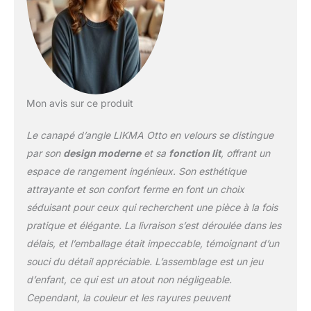
toujours inclus Le salon
a été fabriqué en mousse
T30 de haute qualité et
en tissu Velvet
Jasmine/Trinity très
robuste et résistant à
l'usure. En tant que
Mon avis sur ce produit
canapé-lit avec coffre de
lit, ecskofa offre une
Le canapé d’angle LIKMA Otto en velours se distingue
construction solide en
éléments de bois, ce qui
par son
design moderne
et sa
fonction lit
, offrant un
garantit un aspect
espace de rangement ingénieux. Son esthétique
esthétique. Équipé de
attrayante et son confort ferme en font un choix
ressorts Bonell et de
séduisant pour ceux qui recherchent une pièce à la fois
mousse T30, ecskofa
offre confort et
pratique et élégante. La livraison s’est déroulée dans les
convivialité pour dormir
délais, et l’emballage était impeccable, témoignant d’un
et se reposer Canapé
souci du détail appréciable. L’assemblage est un jeu
offre une fonction de
d’enfant, ce qui est un atout non négligeable.
couchage qui permet à
l'utilisateur de
Cependant, la couleur et les rayures peuvent