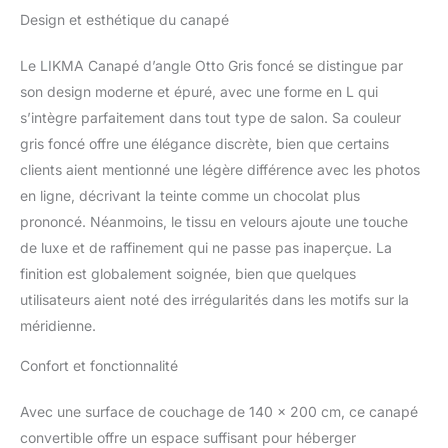
confort Choix universel
Stockage
Design et esthétique du canapé
du côté pour le montage
de notre canapé-lit avec
Le LIKMA Canapé d’angle Otto Gris foncé se distingue par
coffre à literie, montage
de notre canapé d'angle
son design moderne et épuré, avec une forme en L qui
avec coffre à literie -
s’intègre parfaitement dans tout type de salon. Sa couleur
rapide et facile,
gris foncé offre une élégance discrète, bien que certains
instructions et
clients aient mentionné une légère différence avec les photos
composants nécessaires
en ligne, décrivant la teinte comme un chocolat plus
toujours inclus Le salon
a été fabriqué en mousse
prononcé. Néanmoins, le tissu en velours ajoute une touche
T30 de haute qualité et
de luxe et de raffinement qui ne passe pas inaperçue. La
en tissu Velvet
finition est globalement soignée, bien que quelques
Jasmine/Trinity très
utilisateurs aient noté des irrégularités dans les motifs sur la
robuste et résistant à
l'usure. En tant que
méridienne.
canapé-lit avec coffre de
lit, ecskofa offre une
Confort et fonctionnalité
construction solide en
éléments de bois, ce qui
Avec une surface de couchage de 140 x 200 cm, ce canapé
garantit un aspect
convertible offre un espace suffisant pour héberger