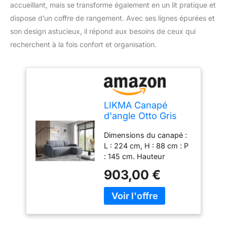
accueillant, mais se transforme également en un lit pratique et
dispose d’un coffre de rangement. Avec ses lignes épurées et
son design astucieux, il répond aux besoins de ceux qui
recherchent à la fois confort et organisation.
LIKMA Canapé
d'angle Otto Gris
foncé en L 224 cm
Dimensions du canapé :
– Marron Clair –
L : 224 cm, H : 88 cm : P
Canapé Moderne
: 145 cm. Hauteur
en Velours avec
d'assise : 43 cm. Surface
Fonction Lit –
903,00 €
de couchage : 140 x 200
Convertible avec
cm. Nous livrons le
Coffre de
produit directement à
Rangement –
votre domicile - ne
Canapé d'angle
laissez pas passer ce
avec Espace de