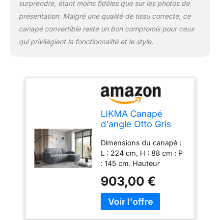
transformer facilement le
surprendre, étant moins fidèles que sur les photos de
canapé en un lit
présentation. Malgré une qualité de tissu correcte, ce
confortable. Grâce à son
canapé convertible reste un bon compromis pour ceux
mécanisme d'ouverture
automatique de l'assise
qui privilégient la fonctionnalité et le style.
et de l'ottomane, ecskofa
facilite l'utilisation de la
fonction sommeil Un
logement moderne et
confortable
LIKMA Canapé
d'angle Otto Gris
foncé en L 224 cm
Dimensions du canapé :
– Marron Clair –
L : 224 cm, H : 88 cm : P
Canapé Moderne
: 145 cm. Hauteur
en Velours avec
d'assise : 43 cm. Surface
Fonction Lit –
903,00 €
de couchage : 140 x 200
Convertible avec
cm. Nous livrons le
Coffre de
produit directement à
Rangement –
votre domicile - ne
Canapé d'angle