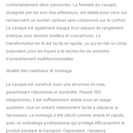
esthétique. Équipé de
confortablement deux personnes. La fermeté du canapé,
ressorts Bonell et de
soulignée par les avis des utilisateurs, est idéale pour ceux qui
mousse T30, ecskofa
offre confort et
recherchent un soutien optimal sans compromis sur le confort.
convivialité pour dormir
Le canapé est également équipé d’un espace de rangement,
et se reposer Canapé
pratique pour stocker oreillers et couvertures. La
offre une fonction de
transformation en lit est facile et rapide, ce qui en fait un choix
couchage qui permet à
l'utilisateur de
polyvalent pour les foyers à la recherche de solutions
transformer facilement le
d’ameublement multifonctionnelles.
canapé en un lit
confortable. Grâce à son
Qualité des matériaux et montage
mécanisme d'ouverture
automatique de l'assise
Le canapé est construit avec une structure en bois,
et de l'ottomane, ecskofa
garantissant robustesse et durabilité. Pesant 100
facilite l'utilisation de la
kilogrammes, il est suffisamment stable pour un usage
fonction sommeil Un
logement moderne et
quotidien, tout en restant relativement facile à déplacer si
confortable
nécessaire. Le montage a été décrit comme simple et rapide,
avec un emballage professionnel qui protège efficacement le
produit pendant le transport. Cependant, l’absence