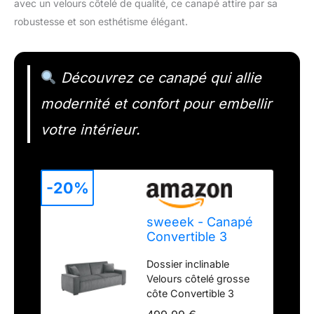
avec un velours côtelé de qualité, ce canapé attire par sa
robustesse et son esthétisme élégant.
Découvrez ce canapé qui allie
modernité et confort pour embellir
votre intérieur.
-20%
sweeek - Canapé
Convertible 3
Places Gris foncé
Dossier inclinable
Velours côtelé L
Velours côtelé grosse
231 x P 96.5 x H
côte Convertible 3
80cm
places