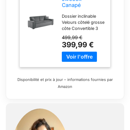
Canapé
Convertible 3
Dossier inclinable
Places Gris
Velours côtelé grosse
foncé Velours
côte Convertible 3
côtelé L 231 x P
places
96.5 x H 80cm
499,99 €
399,99 €
Disponibilité et prix à jour – informations fournies par
Amazon