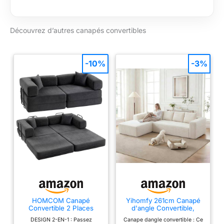
Découvrez d’autres canapés convertibles
-10%
-3%
HOMCOM Canapé
Yihomfy 261cm Canapé
Convertible 2 Places
d'angle Convertible,
Canapé-Lit Chenille 198
Canape 3 Places en L,
DESIGN 2-EN-1 : Passez
Canape dangle convertible : Ce
cm Gris Foncé
Compressible canapé