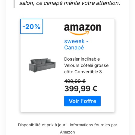
salon, ce canapé mérite votre attention.
-20%
sweeek -
Canapé
Convertible 3
Dossier inclinable
Places Gris
Velours côtelé grosse
foncé Velours
côte Convertible 3
côtelé L 231 x P
places
96.5 x H 80cm
499,99 €
399,99 €
Disponibilité et prix à jour – informations fournies par
Amazon