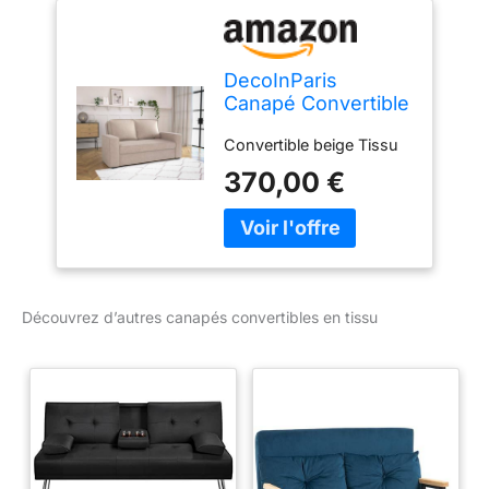
DecoInParis
Canapé Convertible
3 Places en Tissu
Convertible beige Tissu
Beige James
370,00 €
Découvrez d’autres canapés convertibles en tissu