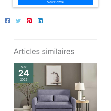
pieds stables. Les pieds pliants
toucher DESIGN MINIMALISTE : La chauffeuse 2 places
au dos cachés peuvent être
présente un style moderne et simple avec des couleurs
dépliés pour une stabilité
harmonieuses, pour s'adapter à différents styles
accrue. SPÉCIFICATIONS : Dim.
d'ameublement. Elle s'intègre naturellement dans le salon, la
canapé : 102l x 73P x 81H cm.
chambre, le bureau et l'espace de travail ROBUSTE &
Dim. lit : 183L x 98,5P x 26H
DURABLE : Avec un cadre en métal pulvérisé, Le clic clac 2
cm. Dim. assise : 95l x 57l x
places convertible est solide et stable, pour charger jusqu'à
37H cm; Charge max.
350 kg. Les pieds antidérapants augmentent la stabilité,
recommandée : 120 kg.
protègent le sol des rayures et réduisent le bruit ASSEMBLAGE
Nécessite un assemblage.
FACILE : Le canapé convertible 2 places a une structure simple
et un manuel d'instructions détaillé. En suivant les étapes
intuitives et faciles à suivre, vous pouvez monter rapidement la
banquette lit
Articles similaires
Mar
24
2025