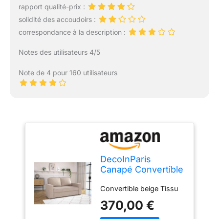
rapport qualité-prix :
solidité des accoudoirs :
correspondance à la description :
Notes des utilisateurs 4/5
Note de 4 pour 160 utilisateurs
DecoInParis
Canapé Convertible
3 Places en Tissu
Convertible beige Tissu
Beige James
370,00 €