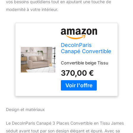
vos besoins quotidiens tout en ajoutant une touche de
modernité à votre intérieur.
DecoInParis
Canapé Convertible
3 Places en Tissu
Convertible beige Tissu
Beige James
370,00 €
Design et matériaux
Le DecoInParis Canapé 3 Places Convertible en Tissu James
séduit avant tout par son design élégant et épuré. Avec sa