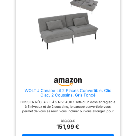
relax: L’inclinaison de ce
détendre, trouvez
mobilier varie à 3 positions
instantanément la posture
(180°, 140°, 105°) pour votre
idéale. Son angle d'inclinaison
confort. Assis, incliné, allongé,
maximal de 180° assure un
notre canapé convertible 2
confort optimal. GRAND
places vous fait bénéficier
CONFORT : Ce canapé-lit 2
d’une relaxation agréable
place allie design élégant et
Multifonctions: Modulable, ce
confort exceptionnel grâce à
canapé réversible peut être
l'assise de 20 cm d'épaisseur
transformé en un lit d’appoint,
en garnissage mousse haute
idéal pour les petits espaces. Si
densité avec revêtement en
vous n’avez pas chance de
tissu doux au toucher velours
disposer d’une large maison, ce
agréable, offrant une sensation
meuble facilite votre couchage
de confort enveloppant. Deux
quotidien Assemblage en 2
coussins capitonnés généreux
étapes: Il suffit de 2 étapes
inclus peut servir de soutien
pour monter ce canapé
lombaire en position assise ou
convertible. Sortir toutes les
d'oreiller en position couchée.
pièces du compartiment à
SOLIDE ET ROBUSTE : Le cadre
WOLTU Canapé Lit 2 Places Convertible, Clic
fermeture éclair sous le
en acier de haute qualité et des
Clac, 2 Coussins, Gris Foncé
canapé-lit. Fixer les quatre
pieds antidérapants assurent la
pieds, retourner le canapé, et
robustesse du canapé 2 places,
DOSSIER RÉGLABLE À 5 NIVEAUX : Doté d'un dossier réglable
voilà
ce qui lui confère une bonne
à 5 niveaux et de 2 coussins, le canapé convertible vous
stabilité et lui permet de
permet de vous asseoir, vous incliner ou vous allonger, pour
supporter 120 kg. Les deux
répondre aux différents besoins d'utilisation quotidienne
accoudoirs en bois d'hévéa du
FLEXIBLE & CONFORTABLE : Le canapé 2 places peut
169,99 €
canapé soutiennent vos bras, et
facilement se transformer en lit. Le siège est rembourré de la
151,99 €
lorsque le canapé est déplié,
mousse hautement élastique et du coton PP, offrant un soutien
les accoudoirs deviennent des
doux. La housse en tissu effet lin est respirante et agréable au