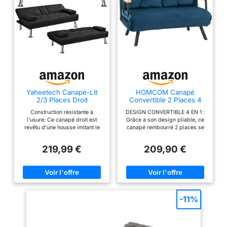
Yaheetech Canapé-Lit
HOMCOM Canapé
2/3 Places Droit
Convertible 2 Places 4
Convertible en Tissu Noir
en 1 Canapé-Lit Bleu
Construction résistante à
DESIGN CONVERTIBLE 4 EN 1 :
l'usure: Ce canapé droit est
Grâce à son design pliable, ce
revêtu d'une housse imitant le
canapé rembourré 2 places se
lin en polyester solide,
transforme facilement en chaise
résistante à l'eau et au temps.
longue, en canapé au sol ou en
219,99 €
209,90 €
Les pieds métalliques et les
lit double, ce qui le rend parfait
panneaux stratifiés composent
pour les petits espaces et idéal
sa structure robuste Confort
Idéal pour se détendre,
optimal avec rembourrage
dépanner un invité en un clin
moelleux: Rempli de mousse de
d'œil. DOSSIER RÉGLABLE :
haute densité, le canapé lit offre
Notre canapé convertible 2
un confort optimal comme si
places polyvalent est doté d'un
-11%
vous êtes assis sur les nuages.
dossier réglable sur 5
Agréable au toucher, le tissu à
positions. Que ce soit pour lire
l'effet lin couvre entièrement le
confortablement, regarder un
canapé Dossier inclinable pour
film ou facilement vous