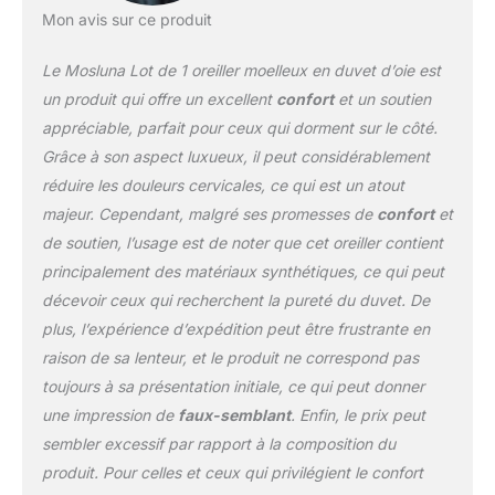
toucher : fabriqué en 60
Mon avis sur ce produit
% coton et 40 %
polyester à 430 fils, notre
Le Mosluna Lot de 1 oreiller moelleux en duvet d’oie est
oreiller allie luxe, confort
un produit qui offre un excellent
confort
et un soutien
et propriétés anti-
appréciable, parfait pour ceux qui dorment sur le côté.
boulochage de qualité
Grâce à son aspect luxueux, il peut considérablement
supérieure. Le tissage
satiné donne au tissu un
réduire les douleurs cervicales, ce qui est un atout
éclat et une sensation de
majeur. Cependant, malgré ses promesses de
confort
et
soie, garantissant une
de soutien, l’usage est de noter que cet oreiller contient
expérience de sommeil
principalement des matériaux synthétiques, ce qui peut
luxueuse. 【Formule de
remplissage exclusive】:
décevoir ceux qui recherchent la pureté du duvet. De
la formule de
plus, l’expérience d’expédition peut être frustrante en
remplissage Airyfil offre
raison de sa lenteur, et le produit ne correspond pas
une douceur inégalée
toujours à sa présentation initiale, ce qui peut donner
avec un soutien
exceptionnel. La
une impression de
faux-semblant
. Enfin, le prix peut
combinaison des
sembler excessif par rapport à la composition du
propriétés de rebond lent
produit. Pour celles et ceux qui privilégient le confort
du duvet et du