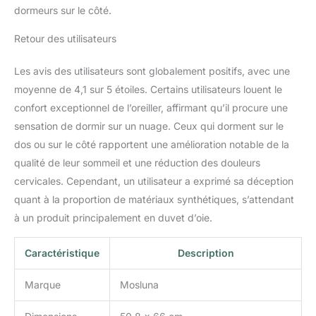
Disponible en trois tailles
dormeurs sur le côté.
distinctes : la taille
Retour des utilisateurs
standard est de 50,8 x
66 cm, la taille Queen
mesure 50,8 x 76,2 cm
Les avis des utilisateurs sont globalement positifs, avec une
et le très grand lit mesure
moyenne de 4,1 sur 5 étoiles. Certains utilisateurs louent le
50,8 x 91,4 cm
confort exceptionnel de l’oreiller, affirmant qu’il procure une
【Emballage exquis,
sensation de dormir sur un nuage. Ceux qui dorment sur le
choix de cadeau parfait】
: nos oreillers sont semi-
dos ou sur le côté rapportent une amélioration notable de la
aspirés et présentés
qualité de leur sommeil et une réduction des douleurs
dans des boîtes en
cervicales. Cependant, un utilisateur a exprimé sa déception
carton imprimées de
quant à la proportion de matériaux synthétiques, s’attendant
haute qualité, respire le
luxe et l'élégance. Un
à un produit principalement en duvet d’oie.
choix idéal pour offrir
pour la Saint-Valentin,
Caractéristique
Description
Thanksgiving, ou pour
vos parents, amis et
Marque
Mosluna
proches. Lors de
l'ouverture, tapotez