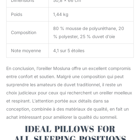
Dimensions
50,8 x 66 cm
doucement pour
restaurer le moelleux
Poids
1,44 kg
ultime de l'oreiller.
Instructions d'entretien :
80 % mousse de polyuréthane, 20
il est recommandé de
Composition
l'utiliser avec une taie
% polyester, 25 % duvet d’oie
d'oreiller. Si nécessaire,
nettoyez l'oreiller ou
Note moyenne
4,1 sur 5 étoiles
lavez le tissu à la main.
Contactez-nous si vous
rencontrez des
En conclusion, l’oreiller Mosluna offre un excellent compromis
problèmes de qualité et
entre confort et soutien. Malgré une composition qui peut
nous vous répondrons
surprendre les amateurs de duvet traditionnel, il reste un
dans les 24 heures.
choix judicieux pour ceux qui recherchent un oreiller moelleux
et respirant. L’attention portée aux détails dans sa
conception, combinée à des matériaux de qualité, en fait un
achat intéressant pour améliorer la qualité du sommeil.