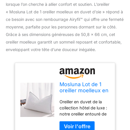
lorsque l’on cherche à allier confort et soutien. L’oreiller
« Mosluna Lot de 1 oreiller moelleux en duvet d’oie » répond à
ce besoin avec son rembourrage Airyfil™ qui offre une fermeté
moyenne, parfaite pour les personnes dormant sur le côté.
Grâce à ses dimensions généreuses de 50,8 x 66 cm, cet
oreiller moelleux garantit un sommeil reposant et confortable,
enveloppant votre tête d’une douceur inégalée.
Mosluna Lot de 1
oreiller moelleux en
duvet d'oie de taille
Oreiller en duvet de la
standard pour
collection hôtel de luxe :
dormir, oreiller
notre oreiller entouré de
moelleux blanc
duvet inspiré du design
avec rembourrage
hôtelier de luxe, avec un
Airyfil™, fermeté