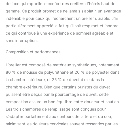
oreiller allie luxe, confort
de luxe qui rappelle le confort des oreillers d’hôtels haut de
et propriétés anti-
gamme. Ce produit promet de ne jamais s’aplatir, un avantage
boulochage de qualité
supérieure. Le tissage
indéniable pour ceux qui recherchent un oreiller durable. J’ai
satiné donne au tissu un
particulièrement apprécié le fait qu’il soit respirant et inodore,
éclat et une sensation de
ce qui contribue à une expérience de sommeil agréable et
soie, garantissant une
sans interruption.
expérience de sommeil
luxueuse. 【Formule de
Composition et performances
remplissage exclusive】:
la formule de
L’oreiller est composé de matériaux synthétiques, notamment
remplissage Airyfil offre
une douceur inégalée
80 % de mousse de polyuréthane et 20 % de polyester dans
avec un soutien
la chambre intérieure, et 25 % de duvet d’oie dans la
exceptionnel. La
chambre extérieure. Bien que certains puristes du duvet
combinaison des
puissent être déçus par le pourcentage de duvet, cette
propriétés de rebond lent
du duvet et du
composition assure un bon équilibre entre douceur et soutien.
rembourrage Airyfil
Les trois chambres de remplissage sont conçues pour
garantit une expérience
s’adapter parfaitement aux contours de la tête et du cou,
de sommeil zéro
minimisant les douleurs cervicales souvent ressenties par les
pression pour votre cou.