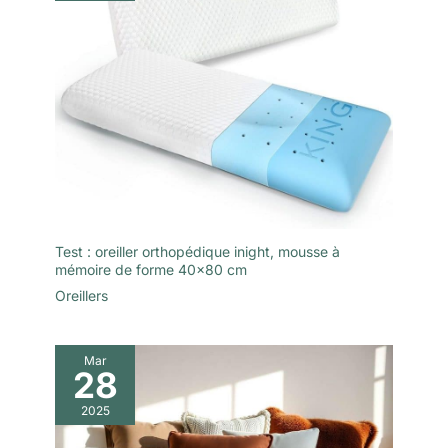
d'oreiller. Si nécessaire,
nettoyez l'oreiller ou
lavez le tissu à la main.
Contactez-nous si vous
rencontrez des
problèmes de qualité et
nous vous répondrons
dans les 24 heures.
Test : oreiller orthopédique inight, mousse à
mémoire de forme 40×80 cm
Oreillers
Mar
28
2025