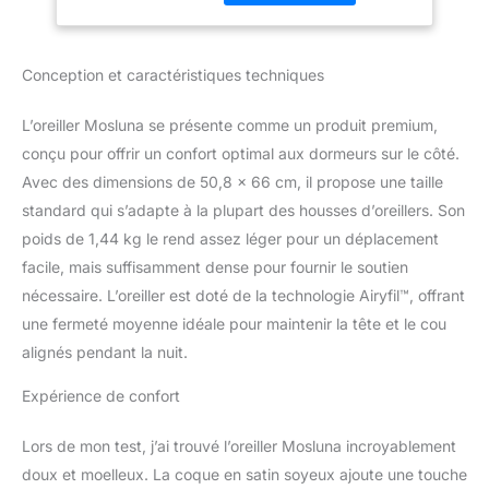
rembourrage à trois
moyenne pour les
couches. Les couches
personnes dormant
supérieure et inférieure
sur le côté, 50,8 x
Conception et caractéristiques techniques
sont remplies de plumes
66
de duvet d'oie de qualité
supérieure, exemptes de
L’oreiller Mosluna se présente comme un produit premium,
piquants, tandis que la
conçu pour offrir un confort optimal aux dormeurs sur le côté.
couche intermédiaire
Avec des dimensions de 50,8 x 66 cm, il propose une taille
intègre un mélange
standard qui s’adapte à la plupart des housses d’oreillers. Son
unique Airyfil. Bercez
doucement votre cou
poids de 1,44 kg le rend assez léger pour un déplacement
pendant le sommeil,
facile, mais suffisamment dense pour fournir le soutien
adapté pour les
nécessaire. L’oreiller est doté de la technologie Airyfil™, offrant
personnes dormant sur
une fermeté moyenne idéale pour maintenir la tête et le cou
le côté, le dos et le
ventre, assurant une nuit
alignés pendant la nuit.
de repos confortable.
Expérience de confort
Tissu soyeux et lisse au
toucher : fabriqué en 60
% coton et 40 %
Lors de mon test, j’ai trouvé l’oreiller Mosluna incroyablement
polyester à 430 fils, notre
doux et moelleux. La coque en satin soyeux ajoute une touche