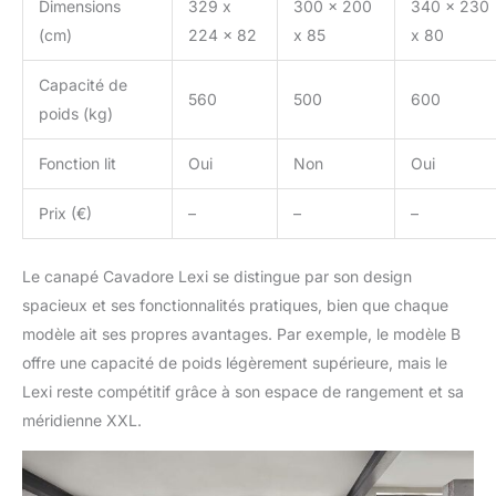
Dimensions
329 x
300 x 200
340 x 230
(cm)
224 x 82
x 85
x 80
Capacité de
560
500
600
poids (kg)
Fonction lit
Oui
Non
Oui
Prix (€)
–
–
–
Le canapé Cavadore Lexi se distingue par son design
spacieux et ses fonctionnalités pratiques, bien que chaque
modèle ait ses propres avantages. Par exemple, le modèle B
offre une capacité de poids légèrement supérieure, mais le
Lexi reste compétitif grâce à son espace de rangement et sa
méridienne XXL.