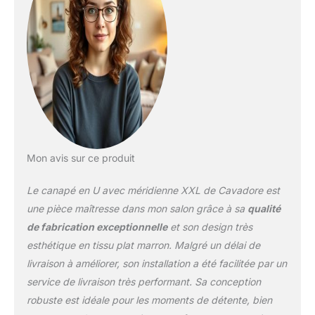
grâce au noyau à
ressorts sur la
suspension à ressorts
Nosag et au
rembourrage respirant
Revêtement Soft Clean
(tissu plat) Olympia ;
couleur : expresso
(marron) ;
particulièrement adapté
aux foyers avec enfants
Mon avis sur ce produit
et animaux (chats,
chiens) – les taches
Le canapé en U avec méridienne XXL de Cavadore est
s’ôtent tout simplement
une pièce maîtresse dans mon salon grâce à sa
qualité
avec de l’eau Disposition
de fabrication exceptionnelle
et son design très
libre dans la pièce ; dim :
esthétique en tissu plat marron. Malgré un délai de
329 x 82-99 x 224 cm (l
x H x P) ; P assise : 55
livraison à améliorer, son installation a été facilitée par un
cm ; H assise : 41 cm ; l
service de livraison très performant. Sa conception
assise : 256 cm ; surf
robuste est idéale pour les moments de détente, bien
couchage : 256 x 124