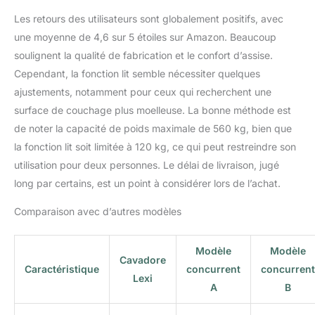
ressorts : méridienne
Les retours des utilisateurs sont globalement positifs, avec
XXL à gauche, canapé 2
places et ottomane à
une moyenne de 4,6 sur 5 étoiles sur Amazon. Beaucoup
droite ; avec fonction
soulignent la qualité de fabrication et le confort d’assise.
convertible, tiroir de lit,
Cependant, la fonction lit semble nécessiter quelques
espace de rangement et
ajustements, notamment pour ceux qui recherchent une
têtière ; pieds : hêtre
massif noir Fabrication
surface de couchage plus moelleuse. La bonne méthode est
en Europe : afin de
de noter la capacité de poids maximale de 560 kg, bien que
garantir une qualité
la fonction lit soit limitée à 120 kg, ce qui peut restreindre son
élevée et des circuits
utilisation pour deux personnes. Le délai de livraison, jugé
courts, nous produisons
long par certains, est un point à considérer lors de l’achat.
tous les canapés et
fauteuils Cavadore
Comparaison avec d’autres modèles
exclusivement dans nos
usines polonaises
Modèle
Modèle
Cavadore
Caractéristique
concurrent
concurrent
Lexi
A
B