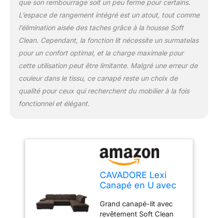
que son rembourrage soit un peu ferme pour certains.
cm ; tiroir de lit : 152 x 48
x 16 cm ; espace de
L’espace de rangement intégré est un atout, tout comme
rangement : 78 x 48 x16
l’élimination aisée des taches grâce à la housse Soft
cm ; pieds : 6 cm
Clean. Cependant, la fonction lit nécessite un surmatelas
Livraison : canapé
pour un confort optimal, et la charge maximale pour
panoramique Cavadore
Lexi 5683 avec noyau à
cette utilisation peut être limitante. Malgré une erreur de
ressorts : méridienne
couleur dans le tissu, ce canapé reste un choix de
XXL à gauche, canapé 2
qualité pour ceux qui recherchent du mobilier à la fois
places et ottomane à
fonctionnel et élégant.
droite ; avec fonction
convertible, tiroir de lit,
espace de rangement et
têtière ; pieds : hêtre
massif noir Fabrication
en Europe : afin de
garantir une qualité
CAVADORE Lexi
élevée et des circuits
Canapé en U avec
courts, nous produisons
Méridienne XXL,
tous les canapés et
Grand canapé-lit avec
avec Lit, Tiroir De
fauteuils Cavadore
revêtement Soft Clean
Lit, Espace De
exclusivement dans nos