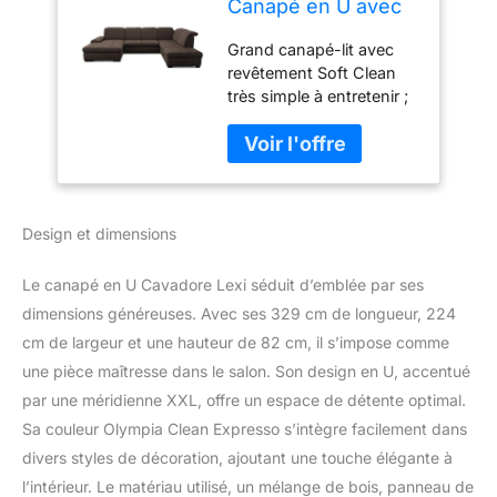
Canapé en U avec
Méridienne XXL,
Grand canapé-lit avec
avec Lit, Tiroir De
revêtement Soft Clean
Lit, Espace De
très simple à entretenir ;
Rangement Et
canapé panoramique
Têtière, Élimination
tendance avec
des Taches Aisée
méridienne XXL à
avec Soft Clean,
gauche et noyau à
329 x 82-99 x 224
ressorts ; avec fonction
cm, Tissu Plat :
Design et dimensions
convertible, tiroir de lit,
Marron
espace de rangement
supplémentaire et
Le canapé en U Cavadore Lexi séduit d’emblée par ses
têtières réglables Confort
dimensions généreuses. Avec ses 329 cm de longueur, 224
d’assise élevé et durable
cm de largeur et une hauteur de 82 cm, il s’impose comme
grâce au noyau à
une pièce maîtresse dans le salon. Son design en U, accentué
ressorts sur la
suspension à ressorts
par une méridienne XXL, offre un espace de détente optimal.
Nosag et au
Sa couleur Olympia Clean Expresso s’intègre facilement dans
rembourrage respirant
divers styles de décoration, ajoutant une touche élégante à
Revêtement Soft Clean
l’intérieur. Le matériau utilisé, un mélange de bois, panneau de
(tissu plat) Olympia ;