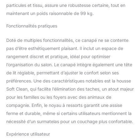
couleur : expresso
particules et tissu, assure une robustesse certaine, tout en
(marron) ;
maintenant un poids raisonnable de 99 kg.
particulièrement adapté
aux foyers avec enfants
Fonctionnalités pratiques
et animaux (chats,
chiens) – les taches
Doté de multiples fonctionnalités, ce canapé ne se contente
s’ôtent tout simplement
pas d’être esthétiquement plaisant. Il inclut un espace de
avec de l’eau Disposition
rangement discret et pratique, idéal pour optimiser
libre dans la pièce ; dim :
329 x 82-99 x 224 cm (l
l’organisation du salon. Le canapé intègre également une tête
x H x P) ; P assise : 55
de lit réglable, permettant d’ajuster le confort selon ses
cm ; H assise : 41 cm ; l
préférences. Une des caractéristiques notables est la housse
assise : 256 cm ; surf
Soft Clean, qui facilite l’élimination des taches, un atout majeur
couchage : 256 x 124
cm ; tiroir de lit : 152 x 48
pour les familles ou les foyers avec des animaux de
x 16 cm ; espace de
compagnie. Enfin, le noyau à ressorts garantit une assise
rangement : 78 x 48 x16
ferme et durable, même si certains utilisateurs mentionnent la
cm ; pieds : 6 cm
nécessité d’un surmatelas pour un couchage plus confortable.
Livraison : canapé
panoramique Cavadore
Expérience utilisateur
Lexi 5683 avec noyau à