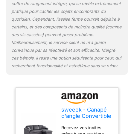
coffre de rangement intégré, qui se révèle extrêmement
pratique pour cacher les objets encombrants du
quotidien. Cependant, l’assise ferme pourrait déplaire à
certains, et des composants de moindre qualité (comme
des vis cassées) peuvent poser problème.
Malheureusement, le service client ne m’a guère
convaincue par sa réactivité et son efficacité. Malgré
ces bémols, il reste une option séduisante pour ceux qui
recherchent fonctionnalité et esthétique sans se ruiner.
sweeek - Canapé
d'angle Convertible
en Velours Gris
Recevez vos invités
foncé 3 Places.
grâce à son système