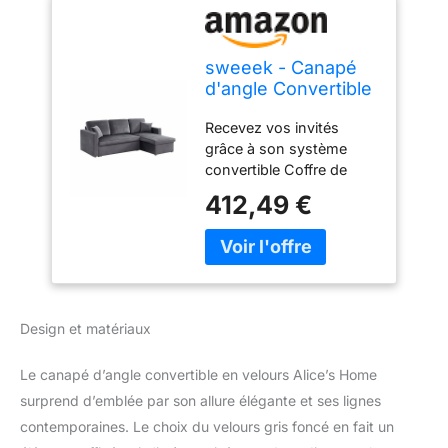
sweeek - Canapé
d'angle Convertible
en Velours Gris
Recevez vos invités
foncé 3 Places.
grâce à son système
Fauteuil d'angle
convertible Coffre de
réversible Coffre
rangement Angle
Rangement lit
412,49 €
réversible Montage facile
modulable
Deux petits coussins
inclus
Design et matériaux
Le canapé d’angle convertible en velours Alice’s Home
surprend d’emblée par son allure élégante et ses lignes
contemporaines. Le choix du velours gris foncé en fait un