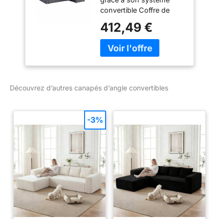
Fauteuil d'angle
convertible Coffre de
réversible Coffre
rangement Angle
Rangement lit
412,49 €
réversible Montage facile
modulable
Deux petits coussins
inclus
Découvrez d’autres canapés d’angle convertibles
-3%