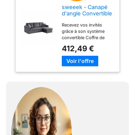
sweeek - Canapé
d'angle Convertible
en Velours Gris
Recevez vos invités
foncé 3 Places.
grâce à son système
Fauteuil d'angle
convertible Coffre de
réversible Coffre
rangement Angle
Rangement lit
412,49 €
réversible Montage facile
modulable
Deux petits coussins
inclus