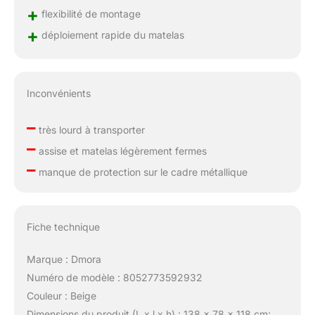
+
flexibilité de montage
+
déploiement rapide du matelas
Inconvénients
–
très lourd à transporter
–
assise et matelas légèrement fermes
–
manque de protection sur le cadre métallique
Fiche technique
Marque : Dmora
Numéro de modèle : 8052773592932
Couleur : Beige
Dimensions du produit (L x l x h) : 138 x 78 x 118 cm;