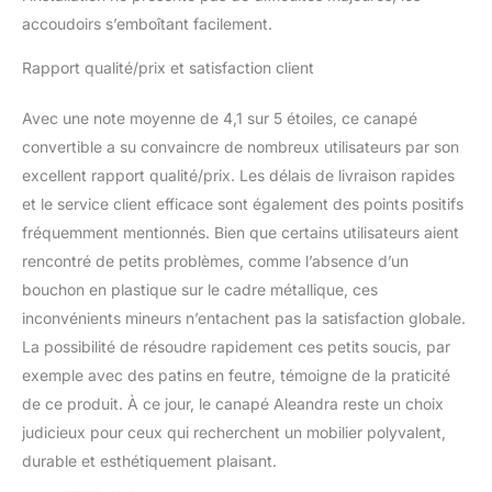
robuste et confortable -
accoudoirs s’emboîtant facilement.
L'élégance et le style
italiens sont visibles
Rapport qualité/prix et satisfaction client
dans le design moderne
et raffiné
Avec une note moyenne de 4,1 sur 5 étoiles, ce canapé
TRANSFORMATION
convertible a su convaincre de nombreux utilisateurs par son
IMMÉDIATE - Ce canapé
excellent rapport qualité/prix. Les délais de livraison rapides
avec péninsule se
transforme en un lit
et le service client efficace sont également des points positifs
confortable et accueillant
fréquemment mentionnés. Bien que certains utilisateurs aient
en quelques gestes
rencontré de petits problèmes, comme l’absence d’un
simples grâce au
bouchon en plastique sur le cadre métallique, ces
mécanisme d'ouverture
inconvénients mineurs n’entachent pas la satisfaction globale.
pivotant qui vous
permettra de créer un lit
La possibilité de résoudre rapidement ces petits soucis, par
confortable - Le
exemple avec des patins en feutre, témoigne de la praticité
montage est simple et
de ce produit. À ce jour, le canapé Aleandra reste un choix
rapide : grâce aux outils
judicieux pour ceux qui recherchent un mobilier polyvalent,
de montage fournis dans
le kit et le livret
durable et esthétiquement plaisant.
d'instructions vous