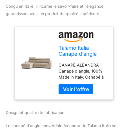
Conçu en Italie, il incarne le savoir-faire et l’élégance,
garantissant ainsi un produit de qualité supérieure.
Talamo Italia -
Canapé d'angle
convertible
CANAPÉ ALEANDRA -
Aleandra, Canapé à
Canapé d'angle, 100%
ouverture
Made in Italy, Canapé à
pivotante,
ouverture pivotante,
Péninsule de
avec conteneur
rangement gauche,
péninsule gauche, avec
Accoudoirs fins,
accoudoirs minces, Cm
100% Made in Italy,
260x95h85, Beige
260x95h85 cm,
Design et qualité de fabrication
RÉSISTANCE ET
Beige
CONFORT - La structure
du produit en fer garantit
Le canapé d’angle convertible Aleandra de Talamo Italia se