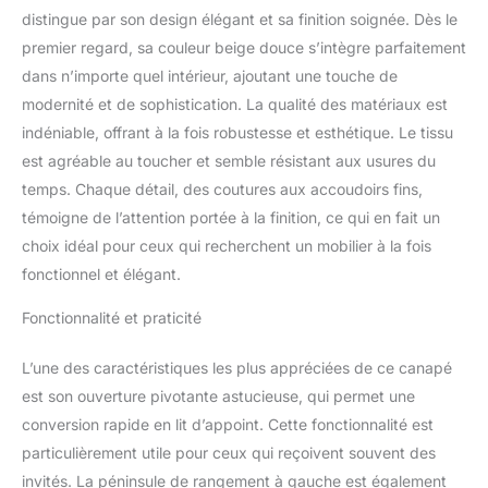
durabilité et stabilité - Ce
distingue par son design élégant et sa finition soignée. Dès le
canapé-lit comprend un
premier regard, sa couleur beige douce s’intègre parfaitement
sommier à lattes
dans n’importe quel intérieur, ajoutant une touche de
électrosoudé, un matelas
indéformable en
modernité et de sophistication. La qualité des matériaux est
polyuréthane expansé,
indéniable, offrant à la fois robustesse et esthétique. Le tissu
des accoudoirs
est agréable au toucher et semble résistant aux usures du
rembourrés et des
temps. Chaque détail, des coutures aux accoudoirs fins,
appuis-tête inclinables -
Le rembourrage est dans
témoigne de l’attention portée à la finition, ce qui en fait un
un tissu en polyester
choix idéal pour ceux qui recherchent un mobilier à la fois
beige doux, entièrement
fonctionnel et élégant.
déhoussable et lavable
en machine jusqu'à 30
Fonctionnalité et praticité
degrés - D'un simple
mouvement ce canapé
L’une des caractéristiques les plus appréciées de ce canapé
devient un lit pratique
est son ouverture pivotante astucieuse, qui permet une
pour les invités - Le
compartiment contenant
conversion rapide en lit d’appoint. Cette fonctionnalité est
des coussins inséré
particulièrement utile pour ceux qui reçoivent souvent des
dans le dossier vous
invités. La péninsule de rangement à gauche est également