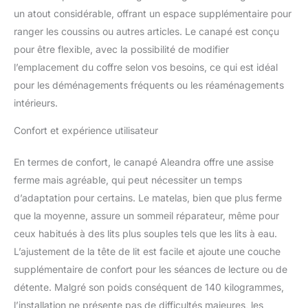
permettra de ranger de
un atout considérable, offrant un espace supplémentaire pour
manière pratique les
coussins inutilisés -
ranger les coussins ou autres articles. Le canapé est conçu
L'espace de rangement
pour être flexible, avec la possibilité de modifier
créé sous la péninsule
l’emplacement du coffre selon vos besoins, ce qui est idéal
est parfait pour placer
pour les déménagements fréquents ou les réaménagements
coussins, draps et
intérieurs.
housses MADE IN ITALY
- La production 100%
Confort et expérience utilisateur
italienne garantit fiabilité,
résistance et confort -
Nos produits sont nés
En termes de confort, le canapé Aleandra offre une assise
de l'expérience d'artisans
ferme mais agréable, qui peut nécessiter un temps
italiens qui améliorent
d’adaptation pour certains. Le matelas, bien que plus ferme
leur qualité depuis 1830 -
que la moyenne, assure un sommeil réparateur, même pour
L'attention portée aux
processus de
ceux habitués à des lits plus souples tels que les lits à eau.
production, le choix de
L’ajustement de la tête de lit est facile et ajoute une couche
matières premières de
supplémentaire de confort pour les séances de lecture ou de
qualité et la l'attention
détente. Malgré son poids conséquent de 140 kilogrammes,
portée aux détails rend
l’installation ne présente pas de difficultés majeures, les
ce canapé solide,