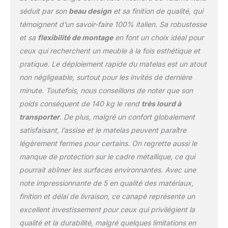
mouvement ce canapé
séduit par son
beau design
et sa finition de qualité, qui
devient un lit pratique
témoignent d’un savoir-faire 100% italien. Sa robustesse
pour les invités - Le
et sa
flexibilité de montage
en font un choix idéal pour
compartiment contenant
des coussins inséré
ceux qui recherchent un meuble à la fois esthétique et
dans le dossier vous
pratique. Le déploiement rapide du matelas est un atout
permettra de ranger de
non négligeable, surtout pour les invités de dernière
manière pratique les
minute. Toutefois, nous conseillons de noter que son
coussins inutilisés -
L'espace de rangement
poids conséquent de 140 kg le rend
très lourd à
créé sous la péninsule
transporter
. De plus, malgré un confort globalement
est parfait pour placer
satisfaisant, l’assise et le matelas peuvent paraître
coussins, draps et
légèrement fermes pour certains. On regrette aussi le
housses MADE IN ITALY
- La production 100%
manque de protection sur le cadre métallique, ce qui
italienne garantit fiabilité,
pourrait abîmer les surfaces environnantes. Avec une
résistance et confort -
note impressionnante de 5 en qualité des matériaux,
Nos produits sont nés
finition et délai de livraison, ce canapé représente un
de l'expérience d'artisans
italiens qui améliorent
excellent investissement pour ceux qui privilégient la
leur qualité depuis 1830 -
qualité et la durabilité, malgré quelques limitations en