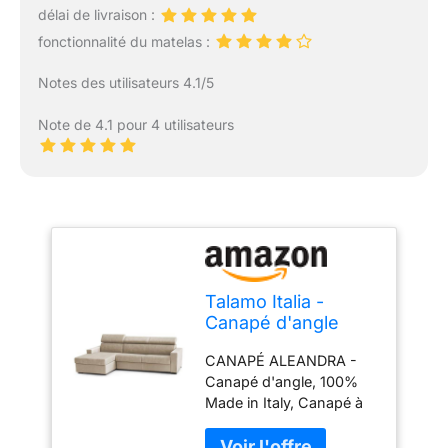
délai de livraison :
fonctionnalité du matelas :
Notes des utilisateurs 4.1/5
Note de 4.1 pour 4 utilisateurs
Talamo Italia -
Canapé d'angle
convertible
CANAPÉ ALEANDRA -
Aleandra, Canapé à
Canapé d'angle, 100%
ouverture
Made in Italy, Canapé à
pivotante,
ouverture pivotante,
Péninsule de
avec conteneur