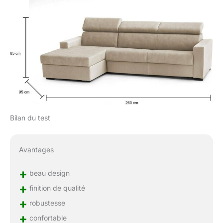
permettent d'avoir votre
produit en quelques
minutes DIMENSIONS
DU PRODUIT -
Dimensions du canapé :
Longueur : 260cm
Largeur : 180 cm Hauteur
: 85/102cm - Largeur
accoudoir : 10cm -
Hauteur assise/lit : 45cm
- Dimensions matelas :
Bilan du test
140x190x13cm -
Dimensions conteneur
péninsule : 80x160cm -
Avantages
Charge maximale 300kg
+
beau design
+
finition de qualité
+
robustesse
+
confortable