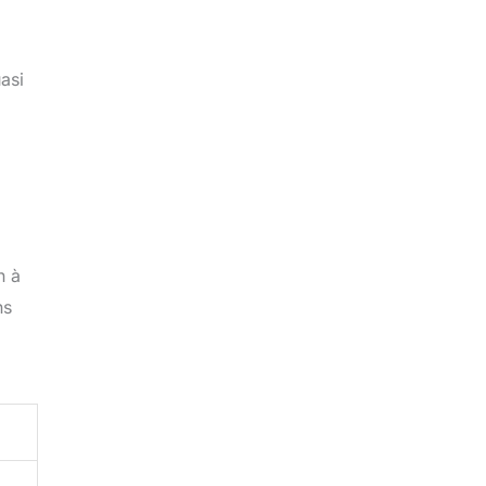
asi
n à
ns