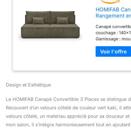
HOMIFAB Cana
Rangement en 
Canapé convertibl
couchage : 140x18
Garnissage : mou
100% polyester 3
d'assise : 41 cm.
cale-reins Fabriq
Design et Esthétique
Le HOMIFAB Canapé Convertible 3 Places se distingue d
Recouvert d’un velours côtelé de couleur vert kaki, il atti
velours côtelé, un matériau apprécié pour sa douceur et
mon salon, il s’intègre harmonieusement tout en ajoutant u