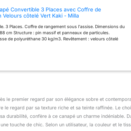
pé Convertible 3 Places avec Coffre de
Velours côtelé Vert Kaki - Milla
e. 3 Places. Coffre de rangement sous l'assise. Dimensions du
8 cm Structure : pin massif et panneaux de particules.
sse de polyuréthane 30 kg/m3. Revêtement : velours côtelé
80 g/m2 - certifié Oekotex Dimensions : 188x97x85 cm. Hauteur
 Profondeur d'assise : 59 cm Livré avec 2 coussins rectangulaires
ué en Europe. Garantie 2 ans
ès le premier regard par son élégance sobre et contempora
re le regard par sa texture riche et sa teinte raffinée. Le cho
 sa durabilité, confère à ce canapé un charme indéniable. D
ne touche de chic. Selon un utilisateur, la couleur et le tis