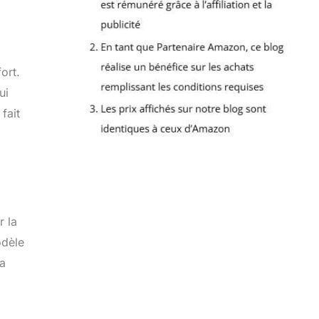
ort.
ui
fait
r la
odèle
la