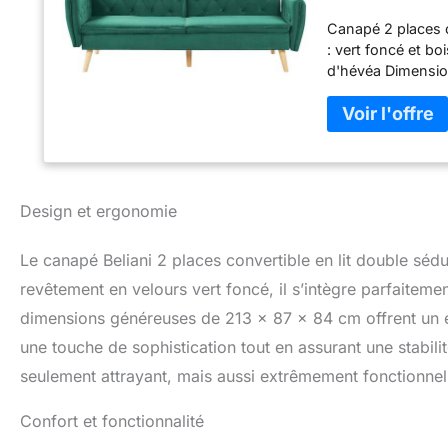
Moderne et S
Canapé 2 places c
: vert foncé et boi
d'hévéa Dimension
couchage : 106 x 
achetez : 1 x can
Design et ergonomie
Le canapé Beliani 2 places convertible en lit double séd
revêtement en velours vert foncé, il s’intègre parfaitem
dimensions généreuses de 213 x 87 x 84 cm offrent un e
une touche de sophistication tout en assurant une stabili
seulement attrayant, mais aussi extrêmement fonctionnel 
Confort et fonctionnalité