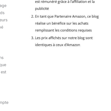
rage
ids
eurs
pé
ns
 que
 est
ompte