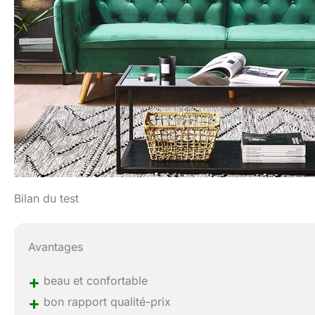
Bilan du test
Avantages
+
beau et confortable
+
bon rapport qualité-prix