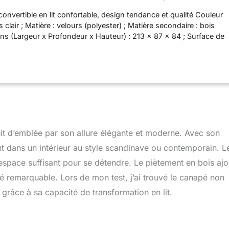
candinave
onvertible en lit confortable, design tendance et qualité Couleur
s clair ; Matière : velours (polyester) ; Matière secondaire : bois
s (Largeur x Profondeur x Hauteur) : 213 x 87 x 84 ; Surface de
188 cm Avec mécanisme clic-clac, facile et très pratique Vous
apé convertible ; Préassemblé
uit d’emblée par son allure élégante et moderne. Avec son
ent dans un intérieur au style scandinave ou contemporain. L
space suffisant pour se détendre. Le piètement en bois ajo
té remarquable. Lors de mon test, j’ai trouvé le canapé non
grâce à sa capacité de transformation en lit.