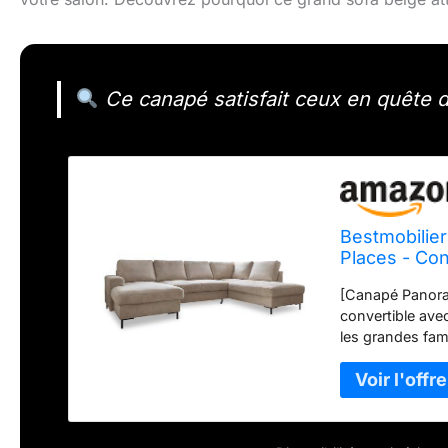
Ce canapé satisfait ceux en quête d
Bestmobilier
Places - Con
[Canapé Panoram
convertible avec
les grandes fami
transforme facil
[Confort Supér
haute densité p
contemporaine et
tendance. [Mont