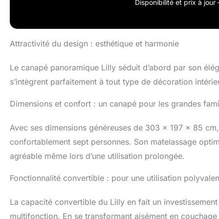
Disponibilité et prix à jou
assemblage rapi
Attractivité du design : esthétique et harmonie
Le canapé panoramique Lilly séduit d’abord par son élég
s’intègrent parfaitement à tout type de décoration intérie
Dimensions et confort : un canapé pour les grandes fami
Avec ses dimensions généreuses de 303 x 197 x 85 cm, le
confortablement sept personnes. Son matelassage optim
agréable même lors d’une utilisation prolongée.
Fonctionnalité convertible : pour une utilisation polyvale
La capacité convertible du Lilly en fait un investissemen
multifonction. En se transformant aisément en couchage d