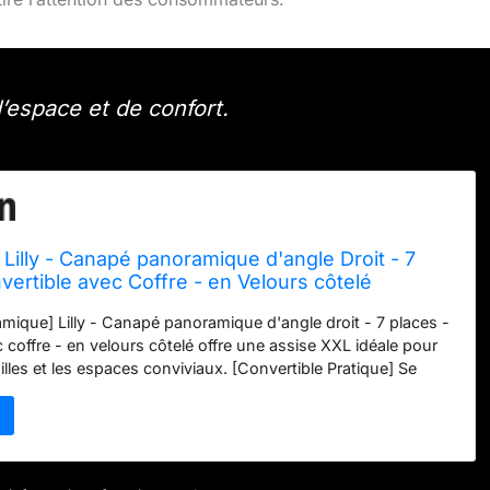
’espace et de confort.
 Lilly - Canapé panoramique d'angle Droit - 7
vertible avec Coffre - en Velours côtelé
ique] Lilly - Canapé panoramique d'angle droit - 7 places -
 coffre - en velours côtelé offre une assise XXL idéale pour
lles et les espaces conviviaux. [Convertible Pratique] Se
ement en lit d’appoint, parfait pour accueillir vos invités.
ieur] Dossier ergonomique et assise profonde avec mousse
our un soutien optimal. [Design Moderne] Ligne
 finitions soignées, disponible en plusieurs coloris
age Simplifié] Notice illustrée et modules numérotés pour un