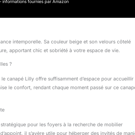
r – informations fournies par Amazon
de à domicile.
ance intemporelle. Sa couleur beige et son velours côtelé
ure, apportant chic et sobriété à votre espace de vie.
lles ?
 canapé Lilly offre suffisamment d’espace pour accueillir
ise le confort, rendant chaque moment passé sur ce canap
nte
t stratégique pour les foyers à la recherche de mobilier
’appoint, il s’avère utile pour héberger des invités de mani