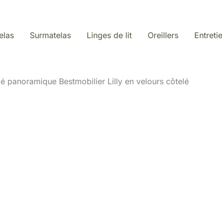
elas
Surmatelas
Linges de lit
Oreillers
Entreti
pé panoramique Bestmobilier Lilly en velours côtelé