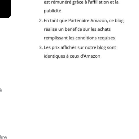
é
ère