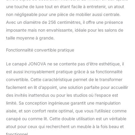
qualité supérieure,
une touche de luxe tout en étant facile à entretenir, un atout
Accoudoirs ajustables,
non négligeable pour une pièce de mobilier aussi centrale.
Praticité et simplicité du
convertible tiroir, Coffre
Avec un diamètre de 256 centimètres, il offre une présence
de rangement intégré,
imposante mais non envahissante, idéale pour les salons de
Têtière(s) multiposition(s)
taille moyenne à grande.
Vente-unique : 94% de
clients satisfaits - Plus
Fonctionnalité convertible pratique
de 2 millions de clients
livrés
Le canapé JONOVA ne se contente pas d’être esthétique, il
est aussi incroyablement pratique grâce à sa fonctionnalité
convertible. Cette caractéristique permet de le transformer
facilement en lit d’appoint, une solution parfaite pour accueillir
des invités inattendus ou pour les studios où l’espace est
limité. Sa conception ingénieuse garantit une manipulation
aisée, et son confort reste optimal, que vous l’utilisiez comme
canapé ou comme lit. Cette double utilisation est un véritable
atout pour ceux qui recherchent un meuble à la fois beau et
fonctionnel.