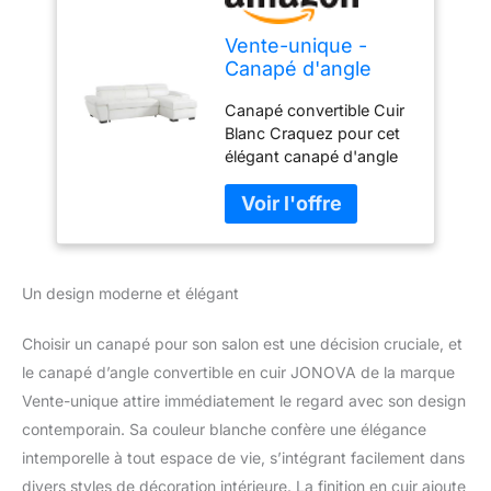
Vente-unique -
Canapé d'angle
Convertible en Cuir
Canapé convertible Cuir
JONOVA - Blanc -
Blanc Craquez pour cet
Angle Droit
élégant canapé d'angle
droit convertible en cuir
de vachette ! Vous serez
séduits par ses
accoudoirs relevables,
ses têtières relax et son
Un design moderne et élégant
coffre de rangement !
Dim : L256 x P154 x H83.
Couchage : L126 x l59.
Choisir un canapé pour son salon est une décision cruciale, et
Blanc Hauteur d'assise :
le canapé d’angle convertible en cuir JONOVA de la marque
45 cm, Profondeur
Vente-unique attire immédiatement le regard avec son design
d'assise :56 cm &
contemporain. Sa couleur blanche confère une élégance
Garnissage d'assise
:Mousse polyuréthane
intemporelle à tout espace de vie, s’intégrant facilement dans
haute résilience Cuir de
divers styles de décoration intérieure. La finition en cuir ajoute