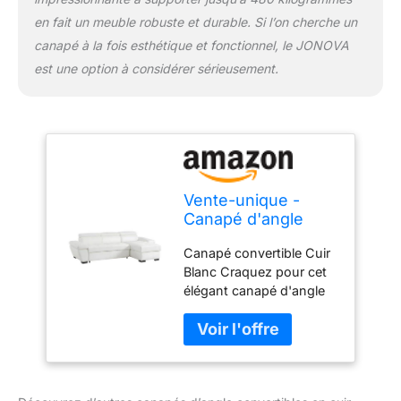
en fait un meuble robuste et durable. Si l’on cherche un
canapé à la fois esthétique et fonctionnel, le JONOVA
est une option à considérer sérieusement.
Vente-unique -
Canapé d'angle
Convertible en Cuir
Canapé convertible Cuir
JONOVA - Blanc -
Blanc Craquez pour cet
Angle Droit
élégant canapé d'angle
droit convertible en cuir
de vachette ! Vous serez
séduits par ses
accoudoirs relevables,
ses têtières relax et son