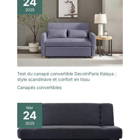
24
d'une utilisation quotidienne.
préférée à portée de main
lorsque vous vous détendez.
2025
Test du canapé convertible DecoInParis Kalaya :
style scandinave et confort en tissu
Canapés convertibles
Mar
24
2025