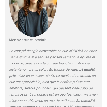
haute résilience Cuir de
qualité supérieure,
Accoudoirs ajustables,
Praticité et simplicité du
convertible tiroir, Coffre
de rangement intégré,
Têtière(s) multiposition(s)
Vente-unique : 94% de
Mon avis sur ce produit
clients satisfaits - Plus
de 2 millions de clients
Le canapé d’angle convertible en cuir JONOVA de chez
livrés
Vente-unique m’a séduite par son esthétique épurée et
moderne, avec sa belle couleur blanche qui illumine
instantanément un salon. En termes de
rapport qualité-
prix
, c’est un excellent choix. La qualité du matériau en
cuir est appréciable, bien que le confort puisse être
amélioré, surtout pour ceux qui passent beaucoup de
temps assis. Le montage est un peu fastidieux, mais rien
d’insurmontable avec un peu de patience. Sa capacité
impressionnante à supporter jusqu’à 480 kilogrammes