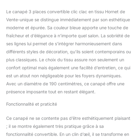
les étages,E2, Poids : 39
kg Vente-unique : 94%
Le canapé 3 places convertible clic clac en tissu Hornet de
de clients satisfaits -
Plus de 2 millions de
Vente-unique se distingue immédiatement par son esthétique
clients livrés
moderne et épurée. Sa couleur bleue apporte une touche de
fraîcheur et d’élégance à n’importe quel salon. La sobriété de
ses lignes lui permet de s’intégrer harmonieusement dans
différents styles de décoration, qu’ils soient contemporains ou
plus classiques. Le choix du tissu assure non seulement un
confort optimal mais également une facilité d’entretien, ce qui
est un atout non négligeable pour les foyers dynamiques.
Avec un diamètre de 190 centimètres, ce canapé offre une
présence imposante tout en restant élégant.
Fonctionnalité et praticité
Ce canapé ne se contente pas d’être esthétiquement plaisant
; il se montre également très pratique grâce à sa
fonctionnalité convertible. En un clin d’œil, il se transforme en