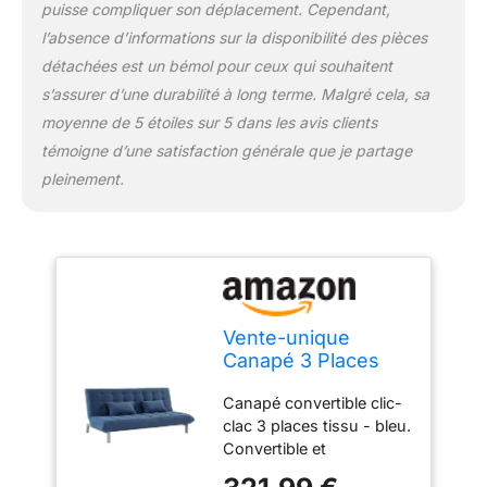
puisse compliquer son déplacement. Cependant,
l’absence d’informations sur la disponibilité des pièces
détachées est un bémol pour ceux qui souhaitent
s’assurer d’une durabilité à long terme. Malgré cela, sa
moyenne de 5 étoiles sur 5 dans les avis clients
témoigne d’une satisfaction générale que je partage
pleinement.
Vente-unique
Canapé 3 Places
Convertible clic clac
Canapé convertible clic-
en Tissu Hornet-
clac 3 places tissu - bleu.
Bleu
Convertible et
modulable. Idéal petits