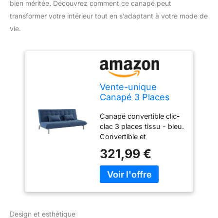
bien méritée. Découvrez comment ce canapé peut
transformer votre intérieur tout en s’adaptant à votre mode de
vie.
Vente-unique
Canapé 3 Places
Convertible clic clac
Canapé convertible clic-
en Tissu Hornet-
clac 3 places tissu - bleu.
Bleu
Convertible et
modulable. Idéal petits
321,99 €
espaces. Dossier et
assise capitonnés et
pieds en métal. Dim L190
x P106 x H86 cm.
HORNET Canapé Tissu
Bleu Du bonheur à tous
Design et esthétique