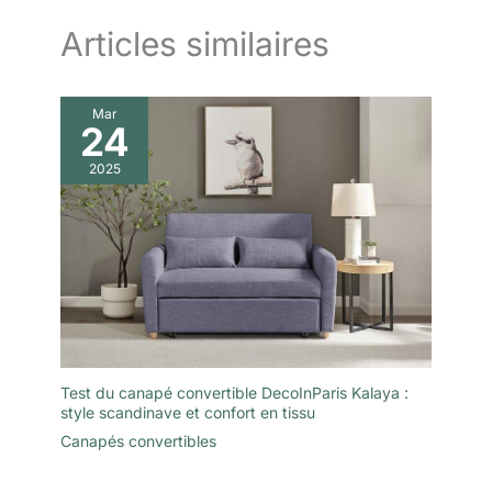
accueillante et chaleureuse.
【Canapé Installation Facile】:
Articles similaires
Le Canapé Modulable est livré
en 3 Colis séparés, qui peuvent
arriver à différentes dates. Si 3
Paquets de pièces manquantes
Mar
arrivent, veuillez contacter le
24
service client. Une notice de
montage détaillée et tous les
accessoires sont inclus, pour un
2025
montage simple et rapide.
Test du canapé convertible DecoInParis Kalaya :
style scandinave et confort en tissu
Canapés convertibles