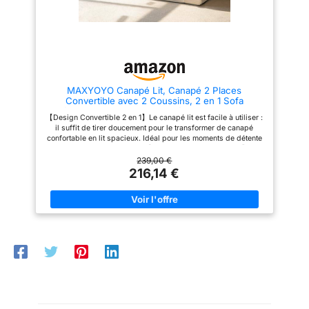
vous n’avez pas chance de
première nécessité. Rangement
disposer d’une large maison, ce
dissimulé dans les accoudoirs.
meuble facilite votre couchage
Les compartiments de
quotidien Assemblage en 2
rangement intégrés aux
étapes: Il suffit de 2 étapes
accoudoirs permettent de
pour monter ce canapé
ranger télécommandes,
convertible. Sortir toutes les
magazines ou couvertures.
pièces du compartiment à
【Porte-Gobelet Rabattable】:
MAXYOYO Canapé Lit, Canapé 2 Places
fermeture éclair sous le
L'assise centrale du Canapé
Convertible avec 2 Coussins, 2 en 1 Sofa
canapé-lit. Fixer les quatre
d'angle en L présente un design
Confortable en Tissu Cordonné, Espace de Repos
pieds, retourner le canapé, et
innovant avec Le dossier central
【Design Convertible 2 en 1】Le canapé lit est facile à utiliser :
Pliable 113x190CM, Mousse Épaisseur 15cm
voilà
se rabat pour former une
il suffit de tirer doucement pour le transformer de canapé
tablette et 2 porte-gobelets. Que
confortable en lit spacieux. Idéal pour les moments de détente
vous regardiez une série ou que
ou les invités imprévus. 【Dimensions Parent-Enfant】
vous vous plongiez dans un
Dimensions canapé : 83 cm x 150 cm x 59 cm. Dimensions lit :
239,00 €
livre, vos boissons sont à
190 cm x 113 cm x 16 cm. Parfait pour partager des moments
216,14 €
portée de main, vous permettant
de détente avec vos enfants. 【Installation Facile】Le canapé
ainsi de profiter de votre temps
pliant est pré-rempli et livré sous vide, ce qui peut causer des
libre confortablement assis
plis. Comptez 48 heures pour qu’il retrouve sa forme. Tapotez
sans avoir à vous lever.
doucement ou utilisez de l’air chaud doux pour accélérer
【Coussins d'assise Extra-
l’expansion. 【Matériau Confortable】Le tissu cordonné est
larges】: Les coussins d'assise
doux, délicat, respirant et résistant à l’usure, ajoutant une
extra-larges offrent un espace
touche rétro et moderne. La mousse haute densité offre un
généreux et un confort optimal
excellent soutien et un confort optimal. 【Utilisation
pour s'asseoir et se détendre.
Polyvalente】Ce canapé pliant est livré avec deux coussins et
Le rembourrage généreux est
s’adapte à de nombreux espaces : salon, bureau, balcon ou
idéal pour ceux qui aiment
chambre d’ami. Parfait pour allier style et praticité.
s'étendre ou partager l'espace.
Associé au tissu chenille doux,
il crée une ambiance toujours