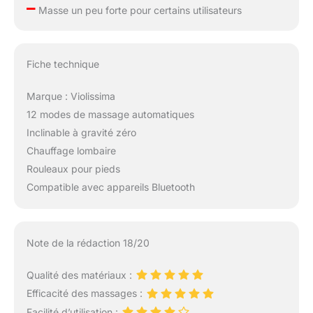
–
Masse un peu forte pour certains utilisateurs
debout et autres
personnes fatiguées
avec peu de
mouvement, facile à
Fiche technique
restaurer la vitalité
Service attentionné:
Marque : Violissima
Les fauteuils de
12 modes de massage automatiques
massage offrent une
garantie officielle de
Inclinable à gravité zéro
deux ans, et l'équipe
Chauffage lombaire
après-vente est
Rouleaux pour pieds
toujours prête à vous
Compatible avec appareils Bluetooth
offrir un service client
professionnel et
efficace
Note de la rédaction 18/20
Qualité des matériaux :
Efficacité des massages :
Facilité d’utilisation :