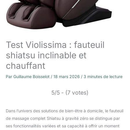
Test Violissima : fauteuil
shiatsu inclinable et
chauffant
Par
Guillaume Boisselot
/
18 mars 2026
/
3 minutes de lecture
5/5 - (7 votes)
Dans l’univers des solutions de bien-être à domicile, le fauteuil
de massage complet Shiatsu à gravité zéro se distingue par
ses fonctionnalités variées et sa capacité à offrir un moment