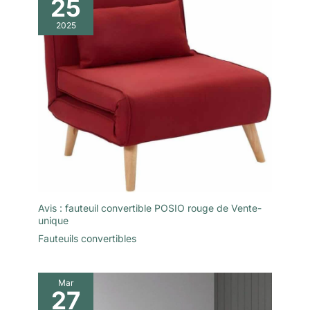
25
l'accès au spa des
pieds à la maison.
2025
Convient aux
personnes
sédentaires, debout
et autres personnes
fatiguées avec peu
de mouvement, facile
à restaurer la vitalité
Service attentionné:
Les fauteuils de
massage offrent une
garantie officielle de
deux ans, et l'équipe
après-vente est
Avis : fauteuil convertible POSIO rouge de Vente-
unique
toujours prête à vous
offrir un service client
Fauteuils convertibles
professionnel et
efficace
Mar
27