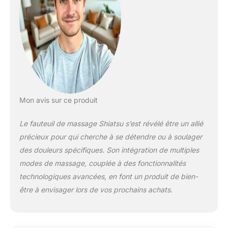
3D pour favoriser la
circulation sanguine
en continu et
soulager la fatigue et
les tensions dans
tout le corps. Avec le
chauffage
thermostatique
lombaire directement
Mon avis sur ce produit
aux muscles
profonds pour
Le fauteuil de massage Shiatsu s’est révélé être un allié
profiter de l'effet d'un
précieux pour qui cherche à se détendre ou à soulager
massage relaxant de
tout le corps Zero
des douleurs spécifiques. Son intégration de multiples
Gravity: La chaise de
modes de massage, couplée à des fonctionnalités
massage Zero
technologiques avancées, en font un produit de bien-
Gravity répartit
être à envisager lors de vos prochains achats.
habilement les points
de charge du corps
pour simuler
l'expérience