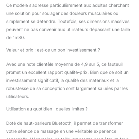
Ce modèle s’adresse particulièrement aux adultes cherchant
thermostatique
lombaire directement
une solution pour soulager des douleurs musculaires ou
aux muscles profonds
simplement se détendre. Toutefois, ses dimensions massives
pour profiter de l'effet
peuvent ne pas convenir aux utilisateurs dépassant une taille
d'un massage relaxant
de 1m80.
de tout le corps Zero
Gravity: La chaise de
Valeur et prix : est-ce un bon investissement ?
massage Zero Gravity
répartit habilement les
points de charge du
Avec une note clientèle moyenne de 4,9 sur 5, ce fauteuil
corps pour simuler
promet un excellent rapport qualité-prix. Bien que ce soit un
l'expérience
investissement significatif, la qualité des matériaux et la
d'apesanteur dans la
robustesse de sa conception sont largement saluées par les
pièce et réduire la
utilisateurs.
pression sur la colonne
vertébrale et les
Utilisation au quotidien : quelles limites ?
articulations. 3 niveaux
d'apesanteur sont
réglables. Fermez les
Doté de haut-parleurs Bluetooth, il permet de transformer
yeux et écoutez votre
votre séance de massage en une véritable expérience
musique préférée via