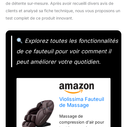
de détente sur-mesure. Après avoir recueilli divers avis de
clients et analysé sa fiche technique, nous vous proposons un
test complet de ce produit innovant.
Explorez toutes les fonctionnalités
de ce fauteuil pour voir comment il
peut améliorer votre quotidien.
Violissima Fauteuil
de Massage
Complet, Fauteuil
Massage de
de Massage
compression d'air pour
Shiatsu Inclinable