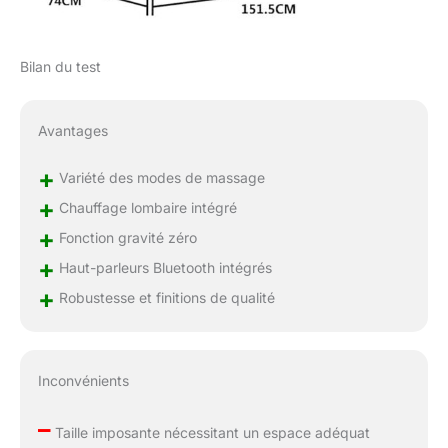
stimuler les muscles et
les tissus de manière
flexible et précise. Le
rail SL de 135 cm de
Bilan du test
long s'adapte mieux
aux courbes du corps
et permet une
Avantages
relaxation profonde sur
une plus grande zone
+
Variété des modes de massage
du cou aux jambes
+
Chauffage lombaire intégré
Appareil de massage
+
pour les pieds: Le
Fonction gravité zéro
massage du rouleau de
+
Haut-parleurs Bluetooth intégrés
pied en pressant le
+
cou-de-pied à travers
Robustesse et finitions de qualité
les airbags entièrement
enveloppés libère la
pression sur les pieds,
Inconvénients
ce qui facilite l'accès au
spa des pieds à la
–
maison. Convient aux
Taille imposante nécessitant un espace adéquat
personnes sédentaires,