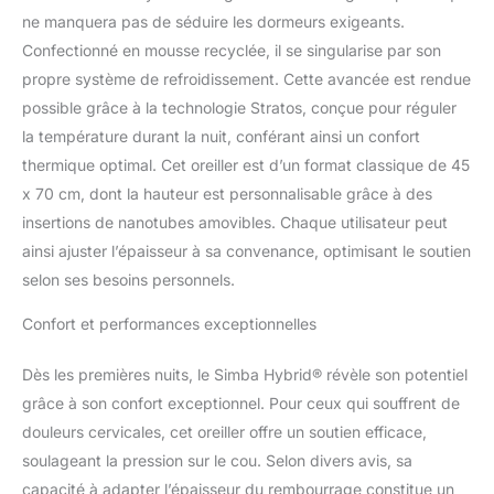
intérieur de petits
ne manquera pas de séduire les dormeurs exigeants.
nanocubes en mousse
Confectionné en mousse recyclée, il se singularise par son
Simba spongieux
propre système de refroidissement. Cette avancée est rendue
enveloppés dans une
épaisse couche de fibre
possible grâce à la technologie Stratos, conçue pour réguler
Simba-Renew doux pour
la température durant la nuit, conférant ainsi un confort
bercer votre tête. Il suffit
thermique optimal. Cet oreiller est d’un format classique de 45
de sortir certains des
x 70 cm, dont la hauteur est personnalisable grâce à des
minis cubes pour obtenir
la bonne hauteur et
insertions de nanotubes amovibles. Chaque utilisateur peut
fermeté qui vous faut.
ainsi ajuster l’épaisseur à sa convenance, optimisant le soutien
Idéal pour les personnes
selon ses besoins personnels.
dormant sur le dos et sur
le côté : vous pouvez
Confort et performances exceptionnelles
ajuster l'oreiller pour
vous assurer que vous
Dès les premières nuits, le Simba Hybrid® révèle son potentiel
êtes correctement
grâce à son confort exceptionnel. Pour ceux qui souffrent de
positionné pour le
sommeil, votre cou et
douleurs cervicales, cet oreiller offre un soutien efficace,
votre tête doivent être
soulageant la pression sur le cou. Selon divers avis, sa
alignés avec votre
capacité à adapter l’épaisseur du rembourrage constitue un