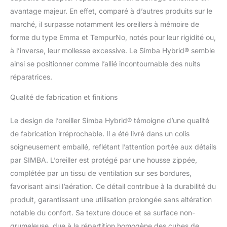
colonne vertébrale. Pas
avantage majeur. En effet, comparé à d’autres produits sur le
d’éternuements : il est
fabriqué à partir de
marché, il surpasse notamment les oreillers à mémoire de
matériaux anti-
forme du type Emma et TempurNo, notés pour leur rigidité ou,
allergéniques et une
à l’inverse, leur mollesse excessive. Le Simba Hybrid® semble
bordure en maille assure
ainsi se positionner comme l’allié incontournable des nuits
une circulation d'air saine
réparatrices.
dans l'oreiller.
Respectueux du climat :
Qualité de fabrication et finitions
la mousse Simba Pure
est exempt de polluants
et de métaux dangereux
Le design de l’oreiller Simba Hybrid® témoigne d’une qualité
et nocifs pour
de fabrication irréprochable. Il a été livré dans un colis
l'environnement, tandis
soigneusement emballé, reflétant l’attention portée aux détails
que la couche de confort
par SIMBA. L’oreiller est protégé par une housse zippée,
Simba Renew est
fabriquée à partir de
complétée par un tissu de ventilation sur ses bordures,
fibres 100 % recyclées.
favorisant ainsi l’aération. Ce détail contribue à la durabilité du
Les experts du sommeil :
produit, garantissant une utilisation prolongée sans altération
Simba a consulté les
notable du confort. Sa texture douce et sa surface non-
données corporelles de
grumeleuse, due à la répartition homogène des cubes de
plus de 10 millions de