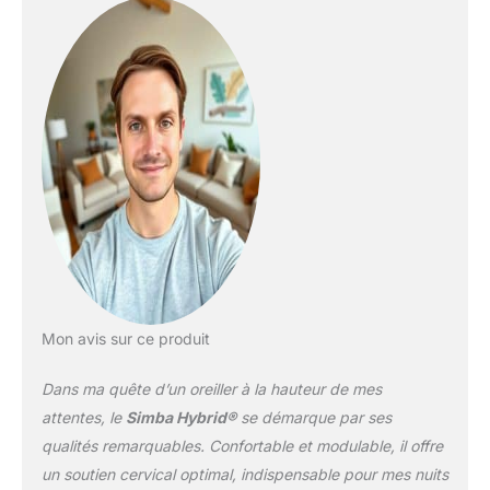
personnalisés : cet
oreiller a un noyau
intérieur de petits
nanocubes en mousse
Simba spongieux
enveloppés dans une
épaisse couche de fibre
Simba-Renew doux pour
bercer votre tête. Il suffit
de sortir certains des
minis cubes pour obtenir
la bonne hauteur et
fermeté qui vous faut.
Idéal pour les personnes
dormant sur le dos et sur
Mon avis sur ce produit
le côté : vous pouvez
ajuster l'oreiller pour
Dans ma quête d’un oreiller à la hauteur de mes
vous assurer que vous
attentes, le
Simba Hybrid®
se démarque par ses
êtes correctement
qualités remarquables. Confortable et modulable, il offre
positionné pour le
un soutien cervical optimal, indispensable pour mes nuits
sommeil, votre cou et