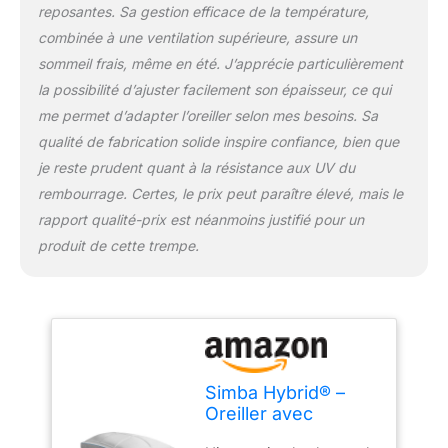
votre tête doivent être
reposantes. Sa gestion efficace de la température,
alignés avec votre
combinée à une ventilation supérieure, assure un
colonne vertébrale. Pas
sommeil frais, même en été. J’apprécie particulièrement
d’éternuements : il est
la possibilité d’ajuster facilement son épaisseur, ce qui
fabriqué à partir de
matériaux anti-
me permet d’adapter l’oreiller selon mes besoins. Sa
allergéniques et une
qualité de fabrication solide inspire confiance, bien que
bordure en maille assure
je reste prudent quant à la résistance aux UV du
une circulation d'air saine
rembourrage. Certes, le prix peut paraître élevé, mais le
dans l'oreiller.
Respectueux du climat :
rapport qualité-prix est néanmoins justifié pour un
la mousse Simba Pure
produit de cette trempe.
est exempt de polluants
et de métaux dangereux
et nocifs pour
l'environnement, tandis
que la couche de confort
Simba Renew est
fabriquée à partir de
Simba Hybrid® –
fibres 100 % recyclées.
Oreiller avec
Les experts du sommeil :
technologie Stratos