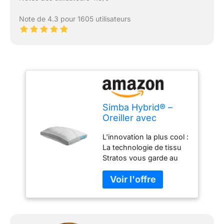
Note de 4.3 pour 1605 utilisateurs
Simba Hybrid® –
Oreiller avec
technologie Stratos
L'innovation la plus cool :
thermorégulatrice
La technologie de tissu
et hauteur
Stratos vous garde au
personnalisable (45
frais en réagissant à la
x 70 cm)
température du corps,
tandis que les fibres
douces maintiennent la
circulation de l'air.
Soutien et douceur