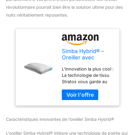
révolutionnaire pourrait bien être la solution ultime pour des
nuits véritablement reposantes.
Simba Hybrid® –
Oreiller avec
technologie Stratos
L'innovation la plus cool :
thermorégulatrice
La technologie de tissu
et hauteur
Stratos vous garde au
personnalisable (45
frais en réagissant à la
x 70 cm)
température du corps,
tandis que les fibres
douces maintiennent la
circulation de l'air.
Caractéristiques innovantes de l’oreiller Simba Hybrid®
Soutien et douceur
personnalisés : cet
oreiller a un noyau
L’oreiller Simba Hybrid® intègre une technologie de pointe qui