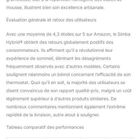
dormeurs pour concevoir
mousse, illustrent bien son excellence artisanale.
sa gamme de matelas et
d'oreillers, et cela a
Évaluation générale et retour des utilisateurs
clairement porté ses
fruits. Parce qu'ils ont
Avec une moyenne de 4,3 étoiles sur 5 sur Amazon, le Simba
remporté plus de 50 prix
Hybrid® obtient des retours globalement positifs des
industriels et qu'ils sont
consommateurs. Ils affirment qu’il a révolutionné leur
la marque de sommeil la
plus évaluée 5 étoiles au
expérience de sommeil, éliminant les désagréments
monde.
fréquemment observés avec d’autres modèles. Certains
soulignent néanmoins un bémol concernant l’efficacité de son
thermostat. Quoi qu’il en soit, la majorité des utilisateurs se
disent convaincus de son rapport qualité-prix, malgré un coût
légèrement supérieur à d’autres produits similaires. De
nombreux commentaires mentionnent également l’extrême
rapidité de la livraison, autre atout à souligner.
Tableau comparatif des performances