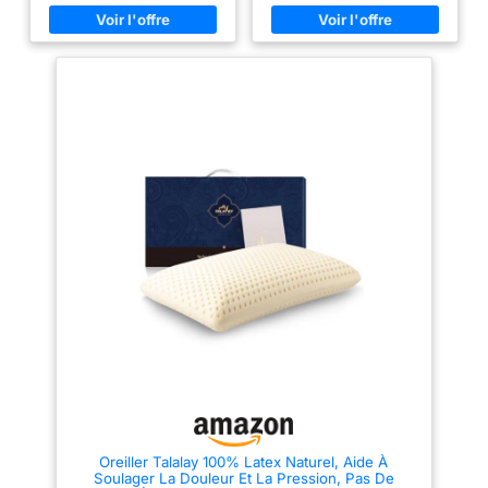
60×40×13. Die Größe kann
soutien sans faille, avec une
nach der Verwendung des
excellente réserve d'amorti, et
Kopfkissenbezugs komprimiert
son extrême élasticité le prête à
werden. Ideal für Seiten- und
toutes les positions de sommeil
Rückenschläfer Schmerzen und
Druck lindern: Dieses
DIMENSIONS : 60 x 60cm
Naturkautschukkissen wurde
GARNISSAGE : Âme en
fachmännisch entworfen, um
latex naturel issu d'hévéa,
sich eng an Kopf, Nacken und
produite sur site au Guatémala,
Schultern anzupassen, bietet
avec label de gestion durable
optimale Unterstützung und
F.S.C. sur le domaine forestier,
hilft, Körperschmerzen und -
certifiée Oeko-Tex Standard
druck zu reduzieren Kühlend
100, sous gaine coton.
und atmungsaktiv: Die
Enveloppe : 100% coton issu de
Kissenlöcher können den
l'Agriculture Biologique, aspect
Luftstrom stark fördern und ein
naturel écru, déhoussable par
Erhitzen verhindern. Im Sommer
zip et lavable séparément. Des
kühl und im Winter ziemlich
enveloppes de rechange sont
warm Problemloses Auspacken:
proposées sur les formats
Nicht komprimierte Verpackung,
rectangulaires, spécifiques,
sofort einsatzbereit Waschbarer
utilisables aussi en taies.
Tencel-Kissenbezug: Sanft und
weich, fördert aber auch die
Flüssigkeitszufuhr, bewahrt die
Feuchtigkeit in Haar und Haut
für ein verjüngendes
Schlaferlebnis Achten Sie auf
Langlebigkeit: Um eine optimale
Oreiller Talalay 100% Latex Naturel, Aide À
Belastbarkeit zu gewährleisten,
Soulager La Douleur Et La Pression, Pas De
öffnen Sie bitte die