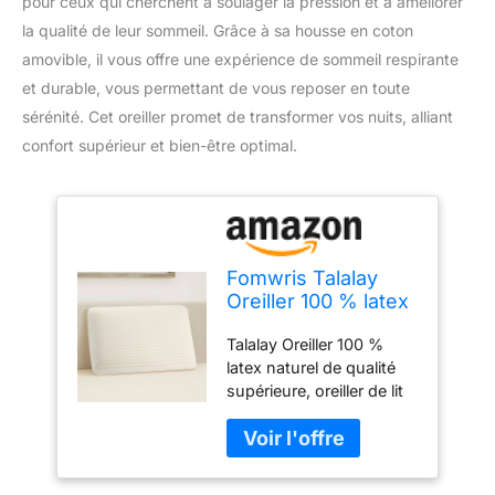
pour ceux qui cherchent à soulager la pression et à améliorer
la qualité de leur sommeil. Grâce à sa housse en coton
amovible, il vous offre une expérience de sommeil respirante
et durable, vous permettant de vous reposer en toute
sérénité. Cet oreiller promet de transformer vos nuits, alliant
confort supérieur et bien-être optimal.
Fomwris Talalay
Oreiller 100 % latex
naturel de qualité
Talalay Oreiller 100 %
supérieure, oreiller
latex naturel de qualité
de lit pour dormir
supérieure, oreiller de lit
avec housse en
pour dormir avec housse
coton amovible,
en coton amovible, aide
aide à soulager la
à soulager la pression,
pression, respirant,
respirant, soulage la
soulage la pression,