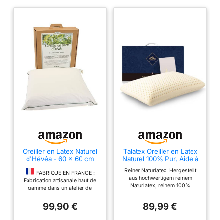
Oreiller en Latex Naturel
Talatex Oreiller en Latex
d'Hévéa - 60 x 60 cm
Naturel 100% Pur, Aide à
Soulager la Douleur et la
Reiner Naturlatex: Hergestellt
Pression, Pas de Mousse
FABRIQUE EN FRANCE :
aus hochwertigem reinem
à Mémoire de Forme,
Fabrication artisanale haut de
Naturlatex, reinem 100%
Oreiller en Latex Profond,
gamme dans un atelier de
Thailand Naturlatex Standard &
Taille 60 x 40 x 13 cm,
confection à Roubaix, France.
Königin & König Größe:
Lavable avec Taie en
99,90 €
89,99 €
BIENFAITS : A la fois
Standardgröße in Zoll 23,4 "×
Tencel
tonique et souple, l'oreiller en
15,71" × 4,9". Größe in cm
latex naturel d'hévéa apporte un