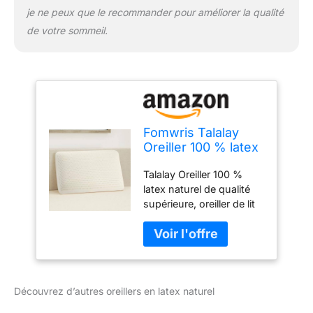
je ne peux que le recommander pour améliorer la qualité
de votre sommeil.
Fomwris Talalay
Oreiller 100 % latex
naturel de qualité
Talalay Oreiller 100 %
supérieure, oreiller
latex naturel de qualité
de lit pour dormir
supérieure, oreiller de lit
avec housse en
pour dormir avec housse
coton amovible,
en coton amovible, aide
aide à soulager la
à soulager la pression,
pression, respirant,
respirant, soulage la
soulage la pression,
pression, durable,
durable,
Découvrez d’autres oreillers en latex naturel
meilleur cadeau