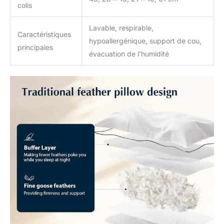
colis
sur Pacific Coast.
Investissez dans un
Lavable, respirable,
oreiller de luxe abordable
Caractéristiques
de Pacific Coast
hypoallergénique, support de cou,
principales
aujourd'hui.
évacuation de l’humidité