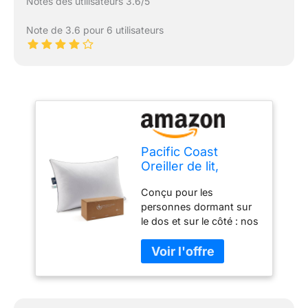
Notes des utilisateurs 3.6/5
Note de 3.6 pour 6 utilisateurs
Pacific Coast
Oreiller de lit,
oreiller ferme en
Conçu pour les
plumes et duvet
personnes dormant sur
d'oie pour dormir
le dos et sur le côté : nos
avec enveloppe 100
oreillers en plumes sont
% coton, doux et
comme ceux de la
offrant un bon
maison de grand-mère.
maintien, taille
Tous ont été fabriqués
standard
en utilisant les meilleures
plumes et duvet d'oie.