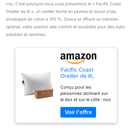
cou. C’est pourquoi nous vous présentons le « Pacific Coast
Oreiller de lit », un oreiller ferme en plumes et duvet d’oie,
enveloppé de coton à 100 %. Douce et offrant un maintien
optimal, cette solution allie confort et durabilité pour des nuits
paisibles et sereines.
Pacific Coast
Oreiller de lit,
oreiller ferme en
Conçu pour les
plumes et duvet
personnes dormant sur
d'oie pour dormir
le dos et sur le côté : nos
avec enveloppe 100
oreillers en plumes sont
% coton, doux et
comme ceux de la
offrant un bon
maison de grand-mère.
maintien, taille
Tous ont été fabriqués
standard
en utilisant les meilleures