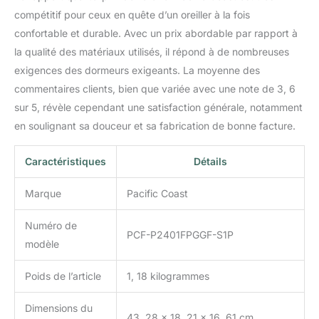
une couture passepoilée
compétitif pour ceux en quête d’un oreiller à la fois
cousue, dispose de
coutures soignées pour
confortable et durable. Avec un prix abordable par rapport à
créer une connexion plus
la qualité des matériaux utilisés, il répond à de nombreuses
robuste aux coutures
exigences des dormeurs exigeants. La moyenne des
pour une meilleure
commentaires clients, bien que variée avec une note de 3, 6
durabilité et maintenir
même les plumes les
sur 5, révèle cependant une satisfaction générale, notamment
plus fines. Cet oreiller
en soulignant sa douceur et sa fabrication de bonne facture.
ferme est également
lavable en machine pour
Caractéristiques
Détails
une utilisation facile.
Hôtel à la maison : Pacific
Marque
Pacific Coast
Coast est le premier
fournisseur d'oreillers en
Numéro de
duvet de qualité
PCF-P2401FPGGF-S1P
supérieure pour les
modèle
principaux hôtels aux
États-Unis. Quel que soit
Poids de l’article
1, 18 kilogrammes
votre style de sommeil,
vous êtes sûr de trouver
Dimensions du
le nouvel oreiller parfait
43, 28 x 18, 21 x 16, 61 cm