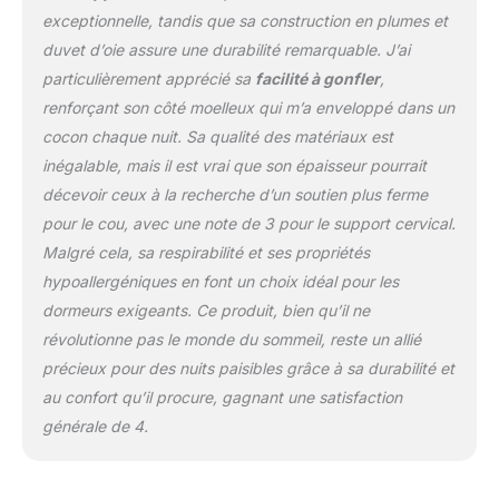
loft plus propre et plus
exceptionnelle, tandis que sa construction en plumes et
durable. Doux, respirant
duvet d’oie assure une durabilité remarquable. J’ai
et doux pour la peau :
particulièrement apprécié sa
facilité à gonfler
,
nous avons créé un tissu
renforçant son côté moelleux qui m’a enveloppé dans un
naturellement résistant
au duvet sans l'utilisation
cocon chaque nuit. Sa qualité des matériaux est
traditionnelle d'autres
inégalable, mais il est vrai que son épaisseur pourrait
revêtements en tissant
décevoir ceux à la recherche d’un soutien plus ferme
avec précision des fils de
pour le cou, avec une note de 3 pour le support cervical.
coton de la plus haute
qualité. Le coussin de lit
Malgré cela, sa respirabilité et ses propriétés
Pacific Coast offre
hypoallergéniques en font un choix idéal pour les
également un toucher
dormeurs exigeants. Ce produit, bien qu’il ne
exceptionnellement doux
révolutionne pas le monde du sommeil, reste un allié
et évacue l'humidité,
assurant un sommeil
précieux pour des nuits paisibles grâce à sa durabilité et
confortable et réparateur.
au confort qu’il procure, gagnant une satisfaction
Entretien facile et
générale de 4.
durabilité : notre oreiller
de lit est renforcé avec
une couture passepoilée