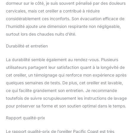
reprises pour garantir un
dormeur sur le côté, je suis souvent pénalisé par des douleurs
loft plus propre et plus
cervicales, mais cet oreiller a contribué à réduire
durable. Doux, respirant
considérablement ces inconforts. Son évacuation efficace de
et doux pour la peau :
l’humidité ajoute une dimension respirante non négligeable,
nous avons créé un tissu
naturellement résistant
surtout lors des chaudes nuits d’été.
au duvet sans l'utilisation
Durabilité et entretien
traditionnelle d'autres
revêtements en tissant
avec précision des fils de
La durabilité semble également au rendez-vous. Plusieurs
coton de la plus haute
utilisateurs partagent leur satisfaction quant à la longévité de
qualité. Le coussin de lit
cet oreiller, un témoignage qui renforce mon expérience après
Pacific Coast offre
quelques semaines de tests. De plus, cet oreiller est lavable,
également un toucher
exceptionnellement doux
ce qui facilite grandement son entretien. Je recommande
et évacue l'humidité,
toutefois de suivre scrupuleusement les instructions de lavage
assurant un sommeil
pour préserver sa forme et son soutien optimal dans le temps.
confortable et réparateur.
Entretien facile et
Rapport qualité-prix
durabilité : notre oreiller
de lit est renforcé avec
Le rapport qualité-prix de l’oreiller Pacific Coast est très