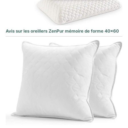
Avis sur les oreillers ZenPur mémoire de forme 40×60