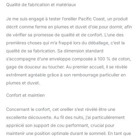
Qualité de fabrication et matériaux
plumes et duvet d'oie.
Les plumes sont très
favorables, donc lorsque
Je me suis engagé à tester l’oreiller Pacific Coast, un produit
vous posez votre tête
décrit comme ferme en plumes et duvet d’oie pour dormir, afin
sur l'oreiller de lit, il vous
de vérifier sa promesse de qualité et de confort. L’une des
offre plus de soutien
premières choses qui m’a frappé lors du déballage, c’est la
qu'un oreiller similaire
fabriqué uniquement
qualité de sa fabrication. Sa dimension standard
avec du duvet.
s’accompagne d’une enveloppe composée à 100 % de coton,
Hypoallergénique : l'un
gage de douceur au toucher. Au premier accueil, il se révèle
des composants les plus
extrêment agréable grâce à son rembourrage particulier en
importants et les plus
coûteux de notre literie
plumes et duvet.
en duvet de luxe est le
Confort et maintien
processus de nettoyage.
Les plumes et le duvet
de notre oreiller de lit
Concernant le confort, cet oreiller s’est révélé être une
sont d'origine éthique et
excellente découverte. Au fil des nuits, j’ai particulièrement
certifiés par RDS et
apprécié son support de cou performant, crucial pour
OEKO-TEX Standard 100
maintenir une position optimale durant le sommeil. En tant que
et lavés à plusieurs