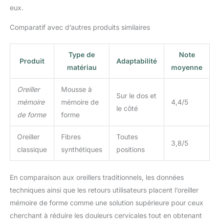
Bénéficiez d'un essai de
eux.
100 nuits sans risque et
d'une garantie complète
Comparatif avec d’autres produits similaires
de 3 ans pour une
satisfaction prolongée.
Type de
Note
Produit
Adaptabilité
matériau
moyenne
Oreiller
Mousse à
Sur le dos et
mémoire
mémoire de
4,4/5
le côté
de forme
forme
Oreiller
Fibres
Toutes
3,8/5
classique
synthétiques
positions
En comparaison aux oreillers traditionnels, les données
techniques ainsi que les retours utilisateurs placent l’oreiller
mémoire de forme comme une solution supérieure pour ceux
cherchant à réduire les douleurs cervicales tout en obtenant