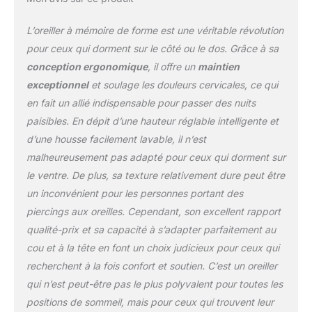
𝐬𝐨𝐦𝐦𝐞𝐢𝐥 𝐫é𝐠é𝐧é𝐫𝐚𝐧𝐭 :
Notre housse d'oreiller
L’oreiller à mémoire de forme est une véritable révolution
est spécialement conçue
pour ceux qui dorment sur le côté ou le dos. Grâce à sa
pour favoriser un
conception ergonomique
, il offre un
maintien
environnement de
exceptionnel
et soulage les douleurs cervicales, ce qui
sommeil frais et agréable.
Facile à entretenir, la
en fait un allié indispensable pour passer des nuits
housse résiste aux
paisibles. En dépit d’une hauteur réglable intelligente et
taches et se lave à 40°C
d’une housse facilement lavable, il n’est
pour une fraîcheur
malheureusement pas adapté pour ceux qui dorment sur
durable.
𝐋𝐚 𝐪𝐮𝐚𝐥𝐢𝐭é à
𝐥'é𝐩𝐫𝐞𝐮𝐯𝐞 𝐝𝐮 𝐭𝐞𝐦𝐩𝐬 :
le ventre. De plus, sa texture relativement dure peut être
Certifié selon les normes
un inconvénient pour les personnes portant des
CertiPUR-US et Oeko-
piercings aux oreilles. Cependant, son excellent rapport
Tex, notre oreiller
qualité-prix et sa capacité à s’adapter parfaitement au
symbolise l'excellence et
la durabilité. Nous vous
cou et à la tête en font un choix judicieux pour ceux qui
offrons un produit qui
recherchent à la fois confort et soutien. C’est un oreiller
répond aux normes les
qui n’est peut-être pas le plus polyvalent pour toutes les
plus strictes et valorise
positions de sommeil, mais pour ceux qui trouvent leur
votre confort nocturne.