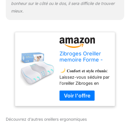
𝐀𝐜𝐡𝐞𝐭𝐞𝐳 𝐞𝐧 𝐭𝐨𝐮𝐭𝐞
bonheur sur le côté ou le dos, il sera difficile de trouver
𝐜𝐨𝐧𝐟𝐢𝐚𝐧𝐜𝐞: L'oreiller
mieux.
Zibroges est un
investissement dans
votre bien-être nocturne.
Bénéficiez d'un essai de
100 nuits sans risque et
d'une garantie complète
de 3 ans pour une
Zibroges Oreiller
satisfaction prolongée.
memoire Forme -
Oreiller
𝐂𝐨𝐧𝐟𝐨𝐫𝐭 𝐞𝐭 𝐬𝐭𝐲𝐥𝐞 𝐫é𝐮𝐧𝐢𝐬:
Ergonomique
Laissez-vous séduire par
Dormeurs sur Le
l'oreiller Zibroges en
Côté/Dos/Ventre,
mousse à mémoire de
Housse de Oreillers
forme, conçu en
Lavable,Nouvelle
Allemagne avec
Mise à Niveau&Gris
élégance. Ce coussin,
avec son design ondulé
Découvrez d’autres oreillers ergonomiques
distinctif, offre un refuge
de relaxation pour toutes