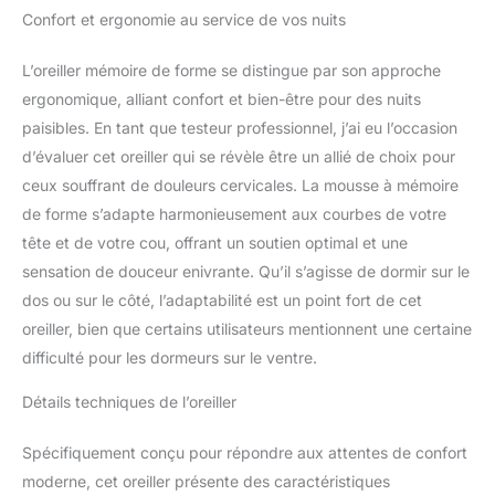
Confort et ergonomie au service de vos nuits
distinctif, offre un refuge
de relaxation pour toutes
les positions de sommeil,
L’oreiller mémoire de forme se distingue par son approche
préparant à un réveil
ergonomique, alliant confort et bien-être pour des nuits
plein de vitalité.
paisibles. En tant que testeur professionnel, j’ai eu l’occasion
𝐂𝐨𝐧𝐟𝐨𝐫𝐭 𝐩𝐞𝐫𝐬𝐨𝐧𝐧𝐚𝐥𝐢𝐬𝐚𝐛𝐥𝐞 :
d’évaluer cet oreiller qui se révèle être un allié de choix pour
Cet oreiller ajustable et
élégant offre un confort
ceux souffrant de douleurs cervicales. La mousse à mémoire
sur-mesure qui s'adapte
de forme s’adapte harmonieusement aux courbes de votre
à tous les dormeurs. La
tête et de votre cou, offrant un soutien optimal et une
taille de 60x40 cm
sensation de douceur enivrante. Qu’il s’agisse de dormir sur le
assure une forme
constante et un
dos ou sur le côté, l’adaptabilité est un point fort de cet
ajustement personnalisé,
oreiller, bien que certains utilisateurs mentionnent une certaine
pour une détente
difficulté pour les dormeurs sur le ventre.
absolue.
𝐍𝐮𝐢𝐭𝐬 𝐟𝐫𝐚î𝐜𝐡𝐞𝐬,
𝐬𝐨𝐦𝐦𝐞𝐢𝐥 𝐫é𝐠é𝐧é𝐫𝐚𝐧𝐭 :
Détails techniques de l’oreiller
Notre housse d'oreiller
est spécialement conçue
Spécifiquement conçu pour répondre aux attentes de confort
pour favoriser un
moderne, cet oreiller présente des caractéristiques
environnement de