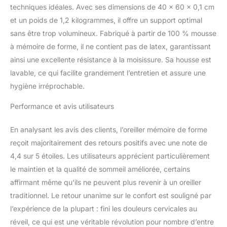
sommeil frais et agréable.
techniques idéales. Avec ses dimensions de 40 x 60 x 0,1 cm
Facile à entretenir, la
et un poids de 1,2 kilogrammes, il offre un support optimal
housse résiste aux
sans être trop volumineux. Fabriqué à partir de 100 % mousse
taches et se lave à 40°C
à mémoire de forme, il ne contient pas de latex, garantissant
pour une fraîcheur
ainsi une excellente résistance à la moisissure. Sa housse est
durable.
𝐋𝐚 𝐪𝐮𝐚𝐥𝐢𝐭é à
𝐥'é𝐩𝐫𝐞𝐮𝐯𝐞 𝐝𝐮 𝐭𝐞𝐦𝐩𝐬 :
lavable, ce qui facilite grandement l’entretien et assure une
Certifié selon les normes
hygiène irréprochable.
CertiPUR-US et Oeko-
Tex, notre oreiller
Performance et avis utilisateurs
symbolise l'excellence et
la durabilité. Nous vous
En analysant les avis des clients, l’oreiller mémoire de forme
offrons un produit qui
reçoit majoritairement des retours positifs avec une note de
répond aux normes les
plus strictes et valorise
4,4 sur 5 étoiles. Les utilisateurs apprécient particulièrement
votre confort nocturne.
le maintien et la qualité de sommeil améliorée, certains
𝐀𝐜𝐡𝐞𝐭𝐞𝐳 𝐞𝐧 𝐭𝐨𝐮𝐭𝐞
affirmant même qu’ils ne peuvent plus revenir à un oreiller
𝐜𝐨𝐧𝐟𝐢𝐚𝐧𝐜𝐞: L'oreiller
traditionnel. Le retour unanime sur le confort est souligné par
Zibroges est un
l’expérience de la plupart : fini les douleurs cervicales au
investissement dans
votre bien-être nocturne.
réveil, ce qui est une véritable révolution pour nombre d’entre