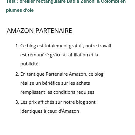
Test : oreiller rectangulaire Badia Zenoni & Colombi en
plumes d’oie