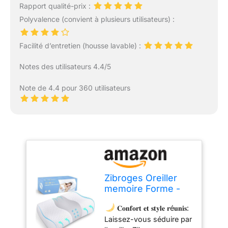
Rapport qualité-prix :
Polyvalence (convient à plusieurs utilisateurs) :
Facilité d’entretien (housse lavable) :
Notes des utilisateurs 4.4/5
Note de 4.4 pour 360 utilisateurs
Zibroges Oreiller
memoire Forme -
Oreiller
𝐂𝐨𝐧𝐟𝐨𝐫𝐭 𝐞𝐭 𝐬𝐭𝐲𝐥𝐞 𝐫é𝐮𝐧𝐢𝐬:
Ergonomique
Laissez-vous séduire par
Dormeurs sur Le