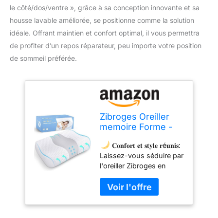
le côté/dos/ventre », grâce à sa conception innovante et sa
housse lavable améliorée, se positionne comme la solution
idéale. Offrant maintien et confort optimal, il vous permettra
de profiter d’un repos réparateur, peu importe votre position
de sommeil préférée.
Zibroges Oreiller
memoire Forme -
Oreiller
𝐂𝐨𝐧𝐟𝐨𝐫𝐭 𝐞𝐭 𝐬𝐭𝐲𝐥𝐞 𝐫é𝐮𝐧𝐢𝐬:
Ergonomique
Laissez-vous séduire par
Dormeurs sur Le
l'oreiller Zibroges en
Côté/Dos/Ventre,
mousse à mémoire de
Housse de Oreillers
forme, conçu en
Lavable,Nouvelle
Allemagne avec
Mise à Niveau&Gris
élégance. Ce coussin,
avec son design ondulé