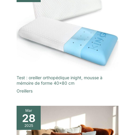
Lorsque vous utilisez l'oreiller
cervical HOMCA pour la
première fois, veuillez lui
laisser deux semaines pour
vous y habituer. Si vous avez
des questions sur ce produit,
n'hésitez pas à nous contacter.
Le noyau en mousse à mémoire
de forme peut avoir une légère
odeur. Il est recommandé de le
conserver dans un endroit frais,
sec et ventilé pendant 1 à 3
jours jusqu'à ce que l'odeur
disparaisse avant de l'utiliser à
nouveau Pour acheter des taies
d'oreiller de remplacement
dans le même style, recherchez
Test : oreiller orthopédique inight, mousse à
l'ASIN : B0B6V4NB2T. Si vous
estimez que votre oreiller n'est
mémoire de forme 40×80 cm
pas assez haut pendant
Oreillers
l'utilisation, veuillez contacter le
service clientèle pour obtenir un
booster coussin en mousse
supplémentaire (d'une hauteur
d'environ 0,8inch / 2cm)
Mar
28
2025