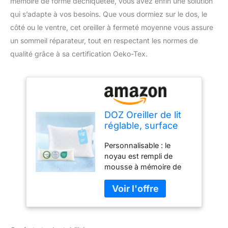
mémoire de forme déchiquetée, vous avez enfin une solution
qui s’adapte à vos besoins. Que vous dormiez sur le dos, le
côté ou le ventre, cet oreiller à fermeté moyenne vous assure
un sommeil réparateur, tout en respectant les normes de
qualité grâce à sa certification Oeko-Tex.
DOZ Oreiller de lit
réglable, surface
rafraîchissante,
Personnalisable : le
mousse à mémoire
noyau est rempli de
de forme
mousse à mémoire de
déchiquetée,
forme déchiquetée,
fermeté moyenne,
offrant un rembourrage
parfait pour les
moelleux et un contour
personnes dormant
précis pour votre tête et
sur le dos, le côté,
votre cou. Besoin de plus
le ventre, certifié