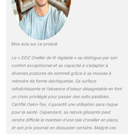
qu'il vous faut. Très
confortable : nous avons
testé des centaines de
variations de mousse à
mémoire de forme pour
trouver l'équilibre parfait
entre douceur et fermeté.
Mon avis sur ce produit
Le résultat ? Mousse à
mémoire de forme qui
Le « DOZ Oreiller de lit réglable » se distingue par son
donne l'impression de
confort exceptionnel et sa capacité à s’adapter à
reposer votre tête sur un
diverses postures de sommeil grâce à sa mousse à
nuage tout en offrant un
mémoire de forme déchiquetée. Sa surface
soutien complet pour
votre tête et votre cou.
rafraîchissante et l’absence d’odeur désagréable en font
Confort et soutien
un choix privilégié pour passer des nuits paisibles.
parfaitement combinés.
Certifié Oeko-Tex, il garantit une utilisation sans risque
Super cool : la coque
pour la santé. Cependant, sa nature glissante peut
extérieure dispose de
notre tissu rafraîchissant
rendre difficile le maintien d’une taie d’oreiller en place,
avancé, conçu pour offrir
et son prix pourrait en dissuader certains. Malgré ces
une sensation de