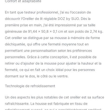
Confort et adaptabilité
moelleux ou plus plat ? Il
Oeko-Tex
suffit de régler le
remplissage pour obtenir
En tant que testeur professionnel, j’ai eu l’occasion de
la hauteur et la fermeté
découvrir l’Oreiller de lit réglable DOZ by SIJO. Dès la
parfaites pour votre style
première prise en main, j’ai été impressionné par sa taille
de sommeil. Pour dormir
généreuse de 91,44 x 50,8 x 0,1 cm et son poids de 2,74 kg.
sur le côté, dormir sur le
dos ou rêveur sur le
Cet oreiller se distingue par sa mousse à mémoire de forme
ventre, cet oreiller est ce
déchiquetée, qui offre une fermeté moyenne tout en
qu'il vous faut. Très
permettant une personnalisation selon les préférences
confortable : nous avons
personnelles. Grâce à cette conception, il est possible de
testé des centaines de
variations de mousse à
retirer ou d’ajouter de la mousse pour ajuster la hauteur et la
mémoire de forme pour
fermeté, ce qui en fait un choix idéal pour les personnes
trouver l'équilibre parfait
dormant sur le dos, le côté ou le ventre.
entre douceur et fermeté.
Le résultat ? Mousse à
Technologie de refroidissement
mémoire de forme qui
donne l'impression de
Un des aspects les plus notables de cet oreiller est sa surface
reposer votre tête sur un
rafraîchissante. La housse est fabriquée en tissu de
nuage tout en offrant un
soutien complet pour
refroidissement avancé, ce qui a considérablement amélioré