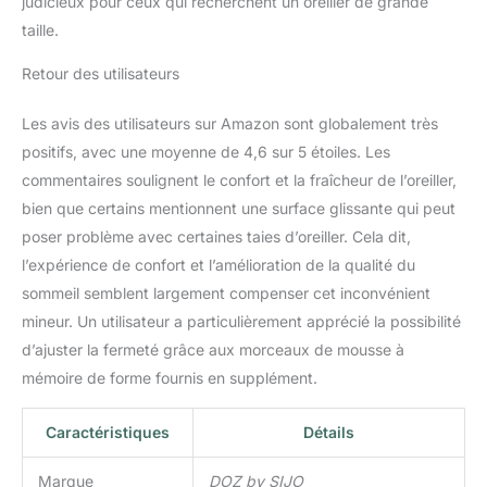
judicieux pour ceux qui recherchent un oreiller de grande
forme est certifiée Oeko-
taille.
Tex pour la sécurité et la
qualité. Contrairement à
Retour des utilisateurs
d'autres marques qui
réutilisent les restes de
Les avis des utilisateurs sur Amazon sont globalement très
sol d'usine comme
rembourrage d'oreiller,
positifs, avec une moyenne de 4,6 sur 5 étoiles. Les
nous utilisons de la
commentaires soulignent le confort et la fraîcheur de l’oreiller,
mousse solide de qualité
bien que certains mentionnent une surface glissante qui peut
supérieure. Il est
poser problème avec certaines taies d’oreiller. Cela dit,
habilement déchiqueté
en pièces propres et
l’expérience de confort et l’amélioration de la qualité du
uniformes, assurant une
sommeil semblent largement compenser cet inconvénient
mousse de haute qualité
mineur. Un utilisateur a particulièrement apprécié la possibilité
facile à manipuler sans
d’ajuster la fermeté grâce aux morceaux de mousse à
aucun désordre. Si
mémoire de forme fournis en supplément.
respirant : nous utilisons
du polyester recyclé de
haute qualité pour
Caractéristiques
Détails
combler les espaces
entre les pièces en
Marque
DOZ by SIJO