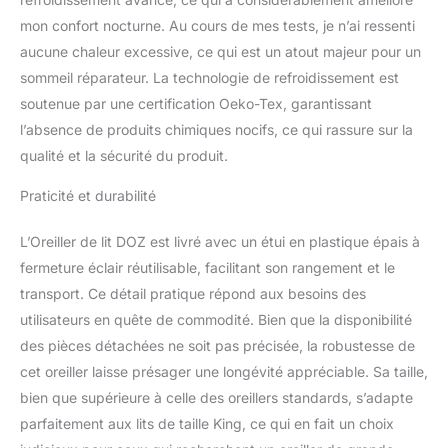
votre tête et votre cou.
mon confort nocturne. Au cours de mes tests, je n’ai ressenti
Confort et soutien
aucune chaleur excessive, ce qui est un atout majeur pour un
parfaitement combinés.
sommeil réparateur. La technologie de refroidissement est
Super cool : la coque
extérieure dispose de
soutenue par une certification Oeko-Tex, garantissant
notre tissu rafraîchissant
l’absence de produits chimiques nocifs, ce qui rassure sur la
avancé, conçu pour offrir
qualité et la sécurité du produit.
une sensation de
fraîcheur instantanée au
Praticité et durabilité
toucher et maintenir une
sensation de fraîcheur
L’Oreiller de lit DOZ est livré avec un étui en plastique épais à
toute la nuit. De plus, il
fermeture éclair réutilisable, facilitant son rangement et le
est certifié Oeko-Tex, ce
qui signifie qu'il est
transport. Ce détail pratique répond aux besoins des
exempt de produits
utilisateurs en quête de commodité. Bien que la disponibilité
chimiques nocifs et de
des pièces détachées ne soit pas précisée, la robustesse de
colorants - sans danger
cet oreiller laisse présager une longévité appréciable. Sa taille,
pour vous et
respectueux de la
bien que supérieure à celle des oreillers standards, s’adapte
planète. SO Safe : notre
parfaitement aux lits de taille King, ce qui en fait un choix
mousse à mémoire de