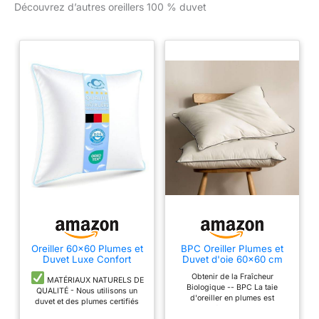
Découvrez d’autres oreillers 100 % duvet
Oreiller 60x60 Plumes et
BPC Oreiller Plumes et
Duvet Luxe Confort
Duvet d'oie 60x60 cm
Coussin de Sommeil
Lot de 2, 3 Chambres
Obtenir de la Fraîcheur
Certifié RDS
MATÉRIAUX NATURELS DE
Biologique -- BPC La taie
QUALITÉ - Nous utilisons un
d'oreiller en plumes est
duvet et des plumes certifiés
enveloppée d'un tissu 100 %
RDS ainsi qu’une housse en