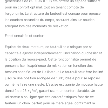
généreuses de 89 x 96 x 108 cm offrent un espace suffisant
inclinable (jusqu'à 180°)
pour un confort optimal, tout en tenant compte de
et d'un repose-pieds
pour assurer un confort
l’ergonomie. La structure du fauteuil est conçue pour épouser
supplémentaire lors de la
les courbes naturelles du corps, assurant ainsi un soutien
relaxation. L'angle max
adéquat lors des moments de relaxation.
de la fonction releveur
est de 50° - Fonction
Fonctionnalités et confort
releveur assurée par un
vérin hydraulique -
Équipé de deux moteurs, ce fauteuil se distingue par sa
Fauteuil électrique
inclinable idéal pour les
capacité à ajuster indépendamment l’inclinaison du dossier et
personnes âgées ou à
la position du repose-pied. Cette fonctionnalité permet de
mobilité réduite GRAND
personnaliser l’expérience de relaxation en fonction des
CONFORT : Assise dotée
besoins spécifiques de l’utilisateur. Le fauteuil peut être incliné
d'un épais garnissage
jusqu’à une position allongée de 180°, idéale pour se reposer
mousse haute densité
25kg/m³ - Grande
ou même faire une sieste. L’assise est garnie de mousse haute
flexibilité et souplesse
densité de 25 kg/m³, garantissant un confort durable. Un
grâce au système de
utilisateur a souligné que ces caractéristiques font de ce
ressorts ensachés -
fauteuil un choix parfait pour sa mère âgée, confirmant la
Accoudoirs, appui-tête