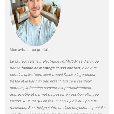
équipé d'un dossier
inclinable (jusqu'à 180°)
et d'un repose-pieds
pour assurer un confort
supplémentaire lors de la
relaxation. L'angle max
de la fonction releveur
est de 50° - Fonction
releveur assurée par un
Mon avis sur ce produit
vérin hydraulique -
Fauteuil électrique
Le fauteuil releveur électrique HOMCOM se distingue
inclinable idéal pour les
personnes âgées ou à
par sa
facilité de montage
et son
confort
, bien que
mobilité réduite GRAND
certains utilisateurs aient trouvé l’assise légèrement
CONFORT : Assise dotée
basse et le tissu un peu irritant. Grâce à ses deux
d'un épais garnissage
moteurs, la fonction releveur est particulièrement
mousse haute densité
25kg/m³ - Grande
appréciable et permet de passer en position allongée
flexibilité et souplesse
jusqu’à 180°, ce qui en fait un choix judicieux pour la
grâce au système de
relaxation. Son design sobre en tissu polyester aspect lin
ressorts ensachés -