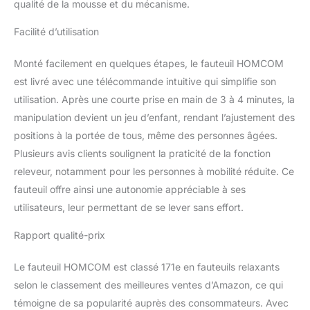
et dossier ergonomique
qualité de la mousse et du mécanisme.
pour un confort
d'installation optimal.
Facilité d’utilisation
Des poches latérales
permettent de ranger la
Monté facilement en quelques étapes, le fauteuil HOMCOM
télécommande.
est livré avec une télécommande intuitive qui simplifie son
REVÊTEMENT DE
utilisation. Après une courte prise en main de 3 à 4 minutes, la
QUALITÉ : Fauteuil de
manipulation devient un jeu d’enfant, rendant l’ajustement des
relaxation électrique en
revêtement en tissu
positions à la portée de tous, même des personnes âgées.
polyester aspect lin
Plusieurs avis clients soulignent la praticité de la fonction
100% polyester très
releveur, notamment pour les personnes à mobilité réduite. Ce
perméable à l'air et donc
fauteuil offre ainsi une autonomie appréciable à ses
très agréable au toucher
par n'importe quelle
utilisateurs, leur permettant de se lever sans effort.
condition : chaleur ou
fraicheur
Rapport qualité-prix
SPÉCIFICATIONS : Dim.
totales : (debout) 92l x
Le fauteuil HOMCOM est classé 171e en fauteuils relaxants
87P x 108H cm ; - Dim.
selon le classement des meilleures ventes d’Amazon, ce qui
incliné : 92l x 178l x 56H
témoigne de sa popularité auprès des consommateurs. Avec
cm ; - Dim. assise : 55l x