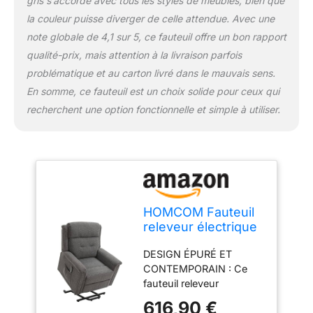
gris s’accorde avec tous les styles de meubles, bien que
Accoudoirs, appui-tête
et dossier ergonomique
la couleur puisse diverger de celle attendue. Avec une
pour un confort
note globale de 4,1 sur 5, ce fauteuil offre un bon rapport
d'installation optimal.
qualité-prix, mais attention à la livraison parfois
Des poches latérales
problématique et au carton livré dans le mauvais sens.
permettent de ranger la
télécommande.
En somme, ce fauteuil est un choix solide pour ceux qui
REVÊTEMENT DE
recherchent une option fonctionnelle et simple à utiliser.
QUALITÉ : Fauteuil de
relaxation électrique en
revêtement en tissu
polyester aspect lin
100% polyester très
perméable à l'air et donc
très agréable au toucher
HOMCOM Fauteuil
par n'importe quelle
releveur électrique
condition : chaleur ou
2 Moteurs Fauteuil
fraicheur
DESIGN ÉPURÉ ET
de Relaxation Gris
SPÉCIFICATIONS : Dim.
CONTEMPORAIN : Ce
totales : (debout) 92l x
fauteuil releveur
87P x 108H cm ; - Dim.
électrique séduit par ses
616,90 €
incliné : 92l x 178l x 56H
lignes sobres et