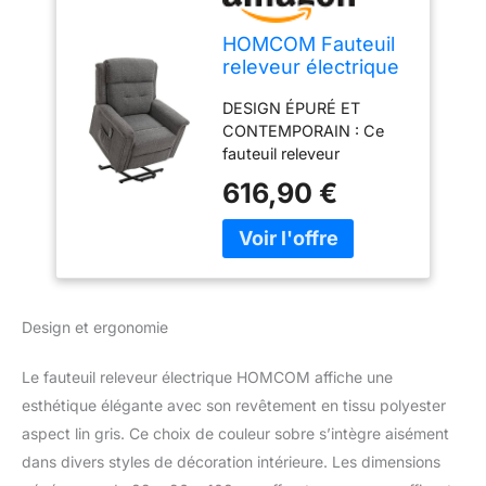
HOMCOM Fauteuil
releveur électrique
2 Moteurs Fauteuil
DESIGN ÉPURÉ ET
de Relaxation Gris
CONTEMPORAIN : Ce
fauteuil releveur
électrique séduit par ses
616,90 €
lignes sobres et
modernes, s'intégrant
harmonieusement dans
tout type de décoration
intérieure, du salon au
coin lecture. FAUTEUIL
Design et ergonomie
RELEVEUR INCLINABLE
ET REPOSE-PIED : Avec
Le fauteuil releveur électrique HOMCOM affiche une
2 moteurs : repose-pieds
et dossier sont réglables
esthétique élégante avec son revêtement en tissu polyester
indépendamment -
aspect lin gris. Ce choix de couleur sobre s’intègre aisément
fauteuil relax électrique
dans divers styles de décoration intérieure. Les dimensions
équipé d'un dossier