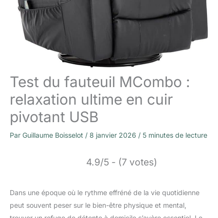
Test du fauteuil MCombo :
relaxation ultime en cuir
pivotant USB
Par
Guillaume Boisselot
/
8 janvier 2026
/
5 minutes de lecture
4.9/5 - (7 votes)
Dans une époque où le rythme effréné de la vie quotidienne
peut souvent peser sur le bien-être physique et mental,
trouver un refuge de détente à domicile s’avère essentiel. Le