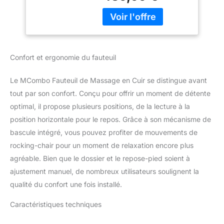
vibrants: dos, hanche,
jambe, mollet et cinq
modes de vibration:
impulsion, poussée,
vague, automatique et
Confort et ergonomie du fauteuil
normal Le dossier
confortable et épais vous
Le MCombo Fauteuil de Massage en Cuir se distingue avant
permet de vous asseoir
tandis que le siège
tout par son confort. Conçu pour offrir un moment de détente
rembourré offre un
optimal, il propose plusieurs positions, de la lecture à la
soutien à votre corps et
position horizontale pour le repos. Grâce à son mécanisme de
encore plus de confort
bascule intégré, vous pouvez profiter de mouvements de
Le système de chauffage
rocking-chair pour un moment de relaxation encore plus
est installé à l'arrière.
Intégrez deux interfaces
agréable. Bien que le dossier et le repose-pied soient à
USB pour recharger votre
ajustement manuel, de nombreux utilisateurs soulignent la
téléphone portable Le
qualité du confort une fois installé.
dossier peut être ajusté
jusqu'à 140 ° pour un
Caractéristiques techniques
large réglage des
positions arrière. Le