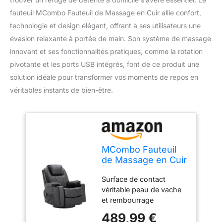
fauteuil MCombo Fauteuil de Massage en Cuir allie confort,
technologie et design élégant, offrant à ses utilisateurs une
évasion relaxante à portée de main. Son système de massage
innovant et ses fonctionnalités pratiques, comme la rotation
pivotante et les ports USB intégrés, font de ce produit une
solution idéale pour transformer vos moments de repos en
véritables instants de bien-être.
MCombo Fauteuil
de Massage en Cuir
- Fauteuil TV Relax
Surface de contact
Pivotant USB
véritable peau de vache
et rembourrage
confortable 4 parties, 8
489,99 €
nœuds de massage