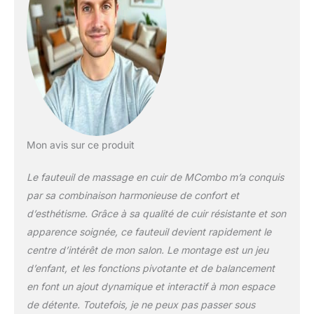
soutien à votre corps et
encore plus de confort
Le système de chauffage
est installé à l'arrière.
Intégrez deux interfaces
USB pour recharger votre
téléphone portable Le
dossier peut être ajusté
jusqu'à 140 ° pour un
large réglage des
Mon avis sur ce produit
positions arrière. Le
dossier peut être
Le fauteuil de massage en cuir de MCombo m’a conquis
facilement ajusté dans
différentes positions
par sa combinaison harmonieuse de confort et
grâce au mécanisme de
d’esthétisme. Grâce à sa qualité de cuir résistante et son
blocage et d'ouverture
apparence soignée, ce fauteuil devient rapidement le
du ressort à gaz
centre d’intérêt de mon salon. Le montage est un jeu
d’enfant, et les fonctions pivotante et de balancement
en font un ajout dynamique et interactif à mon espace
de détente. Toutefois, je ne peux pas passer sous