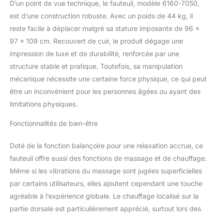
D’un point de vue technique, le fauteuil, modèle 6160-7050,
dossier peut être
facilement ajusté dans
est d’une construction robuste. Avec un poids de 44 kg, il
différentes positions
reste facile à déplacer malgré sa stature imposante de 96 x
grâce au mécanisme de
97 x 109 cm. Recouvert de cuir, le produit dégage une
blocage et d'ouverture
impression de luxe et de durabilité, renforcée par une
du ressort à gaz
structure stable et pratique. Toutefois, sa manipulation
mécanique nécessite une certaine force physique, ce qui peut
être un inconvénient pour les personnes âgées ou ayant des
limitations physiques.
Fonctionnalités de bien-être
Doté de la fonction balançoire pour une relaxation accrue, ce
fauteuil offre aussi des fonctions de massage et de chauffage.
Même si les vibrations du massage sont jugées superficielles
par certains utilisateurs, elles ajoutent cependant une touche
agréable à l’expérience globale. Le chauffage localisé sur la
partie dorsale est particulièrement apprécié, surtout lors des