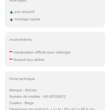
Avantages
+
prix attractif
+
montage rapide
Inconvénients
–
manipulation difficile pour s’allonger
–
fauteuil reçu abîmé
Fiche technique
Marque : Abician
Numéro de modèle : AB-00126922
Couleur : Beige
Dimensions du produit (L x l x h) : 85 x 67 x 99,5 cm;