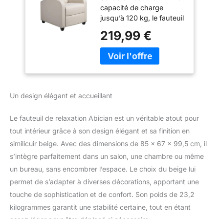
capacité de charge
Positions avec
jusqu’à 120 kg, le fauteuil
Repose-Pied,
inclinable dispose d’une
Patins
219,99 €
structure résistante à la
Antidérapants, pour
compression. Divers
Salon Chambre
modes de relaxation :
Bureau
Dossier inclinable, partie
Beige/Similicuir
inférieure repliable,
profitez d’une position
Un design élégant et accueillant
assise agréable. Le
repose-pieds se relève à
Le fauteuil de relaxation Abician est un véritable atout pour
n'importe quel angle de 0
à 90 degrés. Assise de
tout intérieur grâce à son design élégant et sa finition en
haute densité :
similicuir beige. Avec des dimensions de 85 x 67 x 99,5 cm, il
Rembourré de mousse
s’intègre parfaitement dans un salon, une chambre ou même
épaisse, soutenu par des
un bureau, sans encombrer l’espace. Le choix du beige lui
ressorts élastiques, ce
permet de s’adapter à diverses décorations, apportant une
fauteuil de salon offre un
soutien confortable,
touche de sophistication et de confort. Son poids de 23,2
apportant une
kilogrammes garantit une stabilité certaine, tout en étant
expérience d'assise