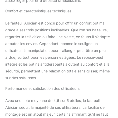
assez léger pour être déplacé si nécessaire.
merveilleuse. Pieds
protecteurs : Posé sur 4
Confort et caractéristiques techniques
patins antidérapants, ce
fauteuil d’appoint ne va
Le fauteuil Abician est conçu pour offrir un confort optimal
pas abîmer vos sols.
Vous pouvez le déplacer
grâce à ses trois positions inclinables. Que l’on souhaite lire,
sans bruit. Coins cosy :
regarder la télévision ou faire une sieste, ce fauteuil s’adapte
Un canapé à 1 place,
à toutes les envies. Cependant, comme le souligne un
créant un coin privé de
utilisateur, la manipulation pour s’allonger peut être un peu
détente. Salon, bureau,
ardue, surtout pour les personnes âgées. Le repose-pied
chambre... Repos, film,
café, lecture... Vous
intégré et les patins antidérapants ajoutent au confort et à la
pouvez y passer du
sécurité, permettant une relaxation totale sans glisser, même
temps libre.
sur des sols lisses.
Performance et satisfaction des utilisateurs
Avec une note moyenne de 4,6 sur 5 étoiles, le fauteuil
Abician séduit la majorité de ses utilisateurs. La facilité de
montage est un atout majeur, certains affirmant qu’il ne faut