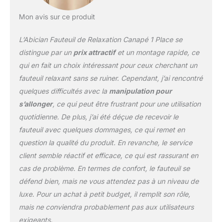
patins antidérapants, ce
Mon avis sur ce produit
fauteuil d’appoint ne va
pas abîmer vos sols.
L’Abician Fauteuil de Relaxation Canapé 1 Place se
Vous pouvez le déplacer
sans bruit. Coins cosy :
distingue par un
prix attractif
et un montage rapide, ce
Un canapé à 1 place,
qui en fait un choix intéressant pour ceux cherchant un
créant un coin privé de
fauteuil relaxant sans se ruiner. Cependant, j’ai rencontré
détente. Salon, bureau,
quelques difficultés avec la
manipulation pour
chambre... Repos, film,
café, lecture... Vous
s’allonger
, ce qui peut être frustrant pour une utilisation
pouvez y passer du
quotidienne. De plus, j’ai été déçue de recevoir le
temps libre.
fauteuil avec quelques dommages, ce qui remet en
question la qualité du produit. En revanche, le service
client semble réactif et efficace, ce qui est rassurant en
cas de problème. En termes de confort, le fauteuil se
défend bien, mais ne vous attendez pas à un niveau de
luxe. Pour un achat à petit budget, il remplit son rôle,
mais ne conviendra probablement pas aux utilisateurs
exigeants.