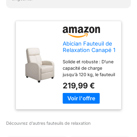
Abician Fauteuil de
Relaxation Canapé 1
Place Confortable
Solide et robuste : D’une
Inclinable en 3
capacité de charge
Positions avec
jusqu’à 120 kg, le fauteuil
Repose-Pied,
inclinable dispose d’une
Patins
219,99 €
structure résistante à la
Antidérapants, pour
compression. Divers
Salon Chambre
modes de relaxation :
Bureau
Dossier inclinable, partie
Beige/Similicuir
inférieure repliable,
profitez d’une position
Découvrez d’autres fauteuils de relaxation
assise agréable. Le
repose-pieds se relève à