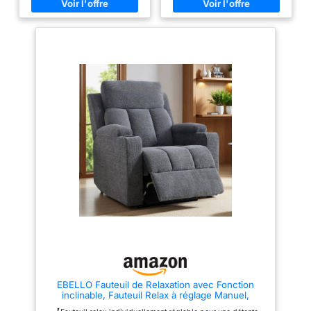
de détente. Salon, bureau,
dorsales et améliorer votre
pouvez y passer du
chambre... Repos, film, café,
circulation sanguine, équipé
lecture... Vous pouvez y passer
également d'une fonction de
temps libre.
du temps libre. Solide et
chauffage pour une relaxation
robuste : D’une capacité de
complète. DOSSIER ET
charge jusqu’à 120 kg, le
REPOSE-PIEDS AJUSTABLES :
fauteuil inclinable dispose
Profitez d'un confort
d’une structure résistante à la
personnalisé grâce au dossier
compression. Assise de haute
inclinable électriquement
densité : Rembourré de mousse
jusqu'à 145° et au repose-pieds
épaisse, soutenu par des
réglable. Cette conception
ressorts élastiques, ce fauteuil
ergonomique vous permet
de salon offre un soutien
d'adapter parfaitement votre
confortable, apportant une
position selon vos préférences
expérience d'assise
de relaxation. QUALITÉ DE
merveilleuse. Accoudoir
CONCEPTION ET DE
mœlleux : 9 cm de large, les
FABRICATION : Bénéficiez d'une
accoudoirs du fauteuil de
structure en acier haute
relaxation sont bien rembourrés.
résistance garantissant stabilité
Vous pouvez y poser les mains
et durabilité. Le revêtement
confortablement.
premium offre un toucher
agréable et un entretien
simplifié avec un simple chiffon
humide. L'assemblage intuitif
vous permet une installation
rapide et sans difficulté.
RANGEMENT PRATIQUE
EBELLO Fauteuil de Relaxation avec Fonction
INTÉGRÉ : Profitez d'une poche
inclinable, Fauteuil Relax à réglage Manuel,
latérale astucieusement intégrée
Fauteuil TV avec Porte-gobelet, Fauteuil inclinable
au fauteuil, idéale pour garder à