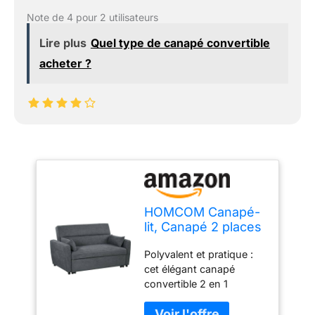
Note de 4 pour 2 utilisateurs
Lire plus
Quel type de canapé convertible
acheter ?
HOMCOM Canapé-
lit, Canapé 2 places
avec fonction
Polyvalent et pratique :
sommeil, Dossier
cet élégant canapé
réglable, Canapé
convertible 2 en 1
avec coussins,
combine un design
aspect velours,
élégant et une excellente