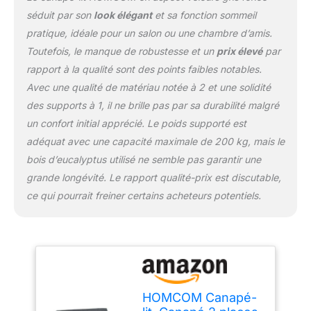
maximum de confort :
séduit par son
look élégant
et sa fonction sommeil
profitez d'un confort
pratique, idéale pour un salon ou une chambre d’amis.
d'assise supérieur avec
Toutefois, le manque de robustesse et un
prix élevé
par
des coussins
rembourrés luxuriants,
rapport à la qualité sont des points faibles notables.
complétés par deux
Avec une qualité de matériau notée à 2 et une solidité
coussins
des supports à 1, il ne brille pas par sa durabilité malgré
supplémentaires et un
un confort initial apprécié. Le poids supporté est
accoudoir utile. La
housse en tissu doux du
adéquat avec une capacité maximale de 200 kg, mais le
canapé avec fonction
bois d’eucalyptus utilisé ne semble pas garantir une
couchage est agréable
grande longévité. Le rapport qualité-prix est discutable,
sur la peau et augmente
ce qui pourrait freiner certains acheteurs potentiels.
le bien-être en position
assise. Robuste et
durable : la structure
robuste en bois
d'eucalyptus assure une
grande stabilité et une
capacité de charge allant
HOMCOM Canapé-
jusqu'à 200 kg. Les