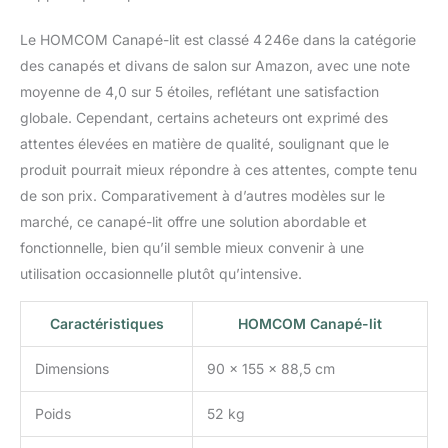
canapé lit convertible :
dimensions totales : 155
Le HOMCOM Canapé-lit est classé 4 246e dans la catégorie
x 90 x 88,5 x 88,5 cm -
Charge maximale : 200
des canapés et divans de salon sur Amazon, avec une note
kg.
moyenne de 4,0 sur 5 étoiles, reflétant une satisfaction
globale. Cependant, certains acheteurs ont exprimé des
attentes élevées en matière de qualité, soulignant que le
produit pourrait mieux répondre à ces attentes, compte tenu
de son prix. Comparativement à d’autres modèles sur le
marché, ce canapé-lit offre une solution abordable et
fonctionnelle, bien qu’il semble mieux convenir à une
utilisation occasionnelle plutôt qu’intensive.
Caractéristiques
HOMCOM Canapé-lit
Dimensions
90 x 155 x 88,5 cm
Poids
52 kg