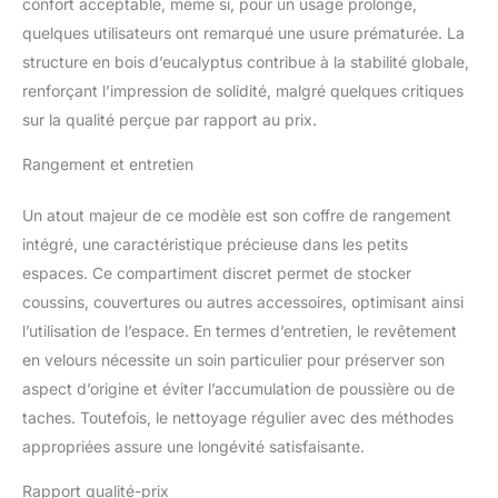
confort acceptable, même si, pour un usage prolongé,
supplémentaires et un
accoudoir utile. La
quelques utilisateurs ont remarqué une usure prématurée. La
housse en tissu doux du
structure en bois d’eucalyptus contribue à la stabilité globale,
canapé avec fonction
renforçant l’impression de solidité, malgré quelques critiques
couchage est agréable
sur la qualité perçue par rapport au prix.
sur la peau et augmente
le bien-être en position
Rangement et entretien
assise. Robuste et
durable : la structure
Un atout majeur de ce modèle est son coffre de rangement
robuste en bois
d'eucalyptus assure une
intégré, une caractéristique précieuse dans les petits
grande stabilité et une
espaces. Ce compartiment discret permet de stocker
capacité de charge allant
coussins, couvertures ou autres accessoires, optimisant ainsi
jusqu'à 200 kg. Les
l’utilisation de l’espace. En termes d’entretien, le revêtement
pieds en plastique du
canapé lit protègent
en velours nécessite un soin particulier pour préserver son
efficacement votre sol
aspect d’origine et éviter l’accumulation de poussière ou de
des rayures et font du
taches. Toutefois, le nettoyage régulier avec des méthodes
canapé un meuble sûr
appropriées assure une longévité satisfaisante.
dans votre maison.
Caractéristiques du
Rapport qualité-prix