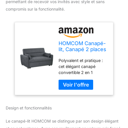
permettant de recevoir vos invités avec style et sans
compromis sur la fonctionnalité.
HOMCOM Canapé-
lit, Canapé 2 places
avec fonction
Polyvalent et pratique :
sommeil, Dossier
cet élégant canapé
réglable, Canapé
convertible 2 en 1
avec coussins,
combine un design
aspect velours,
élégant et une excellente
Canapé-lit avec
fonctionnalité, idéal pour
coffre de
n'importe quel espace de
rangement pour
vie. Utilisez-le pendant la
salon, chambre
Design et fonctionnalités
journée comme canapé
d'amis, Gris foncé
confortable et
transformez-le
Le canapé-lit HOMCOM se distingue par son design élégant
rapidement en un lit