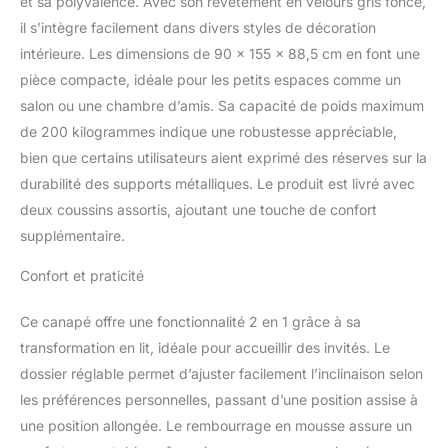
et sa polyvalence. Avec son revêtement en velours gris foncé,
d'appoint confortable la
il s’intègre facilement dans divers styles de décoration
nuit. CONFORT
intérieure. Les dimensions de 90 x 155 x 88,5 cm en font une
ERGONOMIQUE : le
dossier de ce canapé-lit
pièce compacte, idéale pour les petits espaces comme un
peut être réglé sur trois
salon ou une chambre d’amis. Sa capacité de poids maximum
positions pour assurer la
de 200 kilogrammes indique une robustesse appréciable,
position de détente
bien que certains utilisateurs aient exprimé des réserves sur la
parfaite. Grâce aux
roulettes qui glissent en
durabilité des supports métalliques. Le produit est livré avec
douceur, déplacez
deux coussins assortis, ajoutant une touche de confort
facilement le canapé 2
supplémentaire.
places dans la position
optimale. Matériaux de
Confort et praticité
haute qualité pour un
maximum de confort :
Ce canapé offre une fonctionnalité 2 en 1 grâce à sa
profitez d'un confort
transformation en lit, idéale pour accueillir des invités. Le
d'assise supérieur avec
des coussins
dossier réglable permet d’ajuster facilement l’inclinaison selon
rembourrés luxuriants,
les préférences personnelles, passant d’une position assise à
complétés par deux
une position allongée. Le rembourrage en mousse assure un
coussins