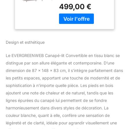
pratique qui se
Dossier Réglable 5
499,00 €
transforme en lit
Positions, Oreillers
d'urgence très
Amovibles, Pieds
confortable en cas
en Bois, Canapé
d'invités inattendus. Le
Pliant Clic Clac
design moderne mais
Rembourré VELVET
avec un style élevé vous
Design et esthétique
permettra d'utiliser le
fauteuil dans tous les
Le EVERGREENWEB Canapé-lit Convertible en tissu blanc se
environnements et avec
distingue par son allure élégante et contemporaine. D’une
tout type de mobilier.
Mècanisme pratique : En
dimension de 87 x 148 x 83 cm, il s’intègre parfaitement dans
quelques gestes, le
les petits espaces, apportant une touche de modernité et de
fauteuil de style
sophistication à n’importe quelle pièce. Les pieds en bois
scandinave se
ajoutent une note de chaleur et de naturel, tandis que les
transformera en un lit
pratique avec matelas. Le
lignes épurées du canapé lui permettent de se fondre
dossier est réglable sur 5
harmonieusement dans divers styles de décoration. La
niveaux différents, entre
couleur blanche, quant à elle, confère une sensation de
90° et 180°, vous
légèreté et de clarté, idéale pour agrandir visuellement une
trouverez ainsi le confort