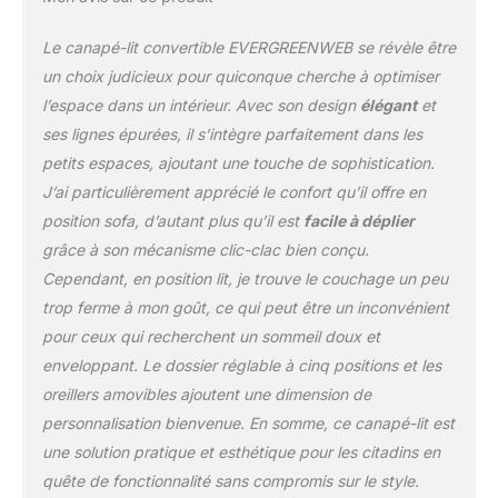
détente.
Le Fauteuil-
lit Velvet convient à tous
Le canapé-lit convertible EVERGREENWEB se révèle être
les environnements et à
tous les styles de votre
un choix judicieux pour quiconque cherche à optimiser
maison, il s'intègre dans
l’espace dans un intérieur. Avec son design
élégant
et
le salon, dans le bureau,
ses lignes épurées, il s’intègre parfaitement dans les
dans une chambre, dans
petits espaces, ajoutant une touche de sophistication.
une chambre, convient
également aux chambres
J’ai particulièrement apprécié le confort qu’il offre en
d'hôtes, hôtels, fermes.
position sofa, d’autant plus qu’il est
facile à déplier
Coloris disponibles :
grâce à son mécanisme clic-clac bien conçu.
Blanc, Gris, Bleu, Unique
Cependant, en position lit, je trouve le couchage un peu
Dimensions fermé : 84
cm de largeur, 87 cm de
trop ferme à mon goût, ce qui peut être un inconvénient
profondeur, 83 cm de
pour ceux qui recherchent un sommeil doux et
hauteur | Carré et demi-
enveloppant. Le dossier réglable à cinq positions et les
taille fermé, 128 cm de
oreillers amovibles ajoutent une dimension de
large, 87 cm de
personnalisation bienvenue. En somme, ce canapé-lit est
profondeur, 83 cm de
haut | Dimensions du lit
une solution pratique et esthétique pour les citadins en
140 cm fermé, largeur
quête de fonctionnalité sans compromis sur le style.
148 cm, profondeur 87