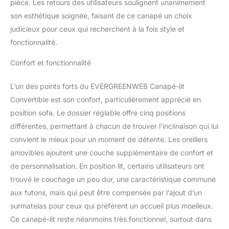
idéal pour vos soirées
pièce. Les retours des utilisateurs soulignent unanimement
détente.
Le Fauteuil-
son esthétique soignée, faisant de ce canapé un choix
lit Velvet convient à tous
judicieux pour ceux qui recherchent à la fois style et
les environnements et à
fonctionnalité.
tous les styles de votre
maison, il s'intègre dans
Confort et fonctionnalité
le salon, dans le bureau,
dans une chambre, dans
L’un des points forts du EVERGREENWEB Canapé-lit
une chambre, convient
également aux chambres
Convertible est son confort, particulièrement apprécié en
d'hôtes, hôtels, fermes.
position sofa. Le dossier réglable offre cinq positions
Coloris disponibles :
différentes, permettant à chacun de trouver l’inclinaison qui lui
Blanc, Gris, Bleu, Unique
convient le mieux pour un moment de détente. Les oreillers
Dimensions fermé : 84
cm de largeur, 87 cm de
amovibles ajoutent une couche supplémentaire de confort et
profondeur, 83 cm de
de personnalisation. En position lit, certains utilisateurs ont
hauteur | Carré et demi-
trouvé le couchage un peu dur, une caractéristique commune
taille fermé, 128 cm de
aux futons, mais qui peut être compensée par l’ajout d’un
large, 87 cm de
profondeur, 83 cm de
surmatelas pour ceux qui préfèrent un accueil plus moelleux.
haut | Dimensions du lit
Ce canapé-lit reste néanmoins très fonctionnel, surtout dans
140 cm fermé, largeur