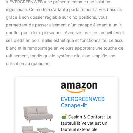
« EVERGREENWEB » se présente comme une solution
ingénieuse. Ce modèle s’adapte parfaitement à vos besoins
grâce à son dossier réglable sur cinq positions, vous
permettant de passer aisément d’un canapé élégant à un lit
douillet pour deux personnes. Avec ses oreillers amovibles et
ses pieds en bois, il allie esthétique et fonctionnalité. Le tissu
blanc et le rembourrage en velours apportent une touche de
raffinement, tandis que le système clic-clac simplifie son
utilisation au quotidien.
EVERGREENWEB
Canapé-lit
Convertible en Lit 2
Design & Confort : Le
Places 140 cm en
fauteuil lit Velvet est un
Tissu Blanc,
fauteuil extensible
Fauteuil-lit Relax