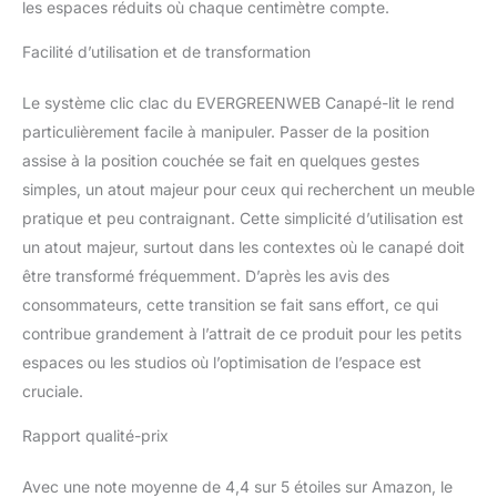
les espaces réduits où chaque centimètre compte.
148 cm, profondeur 87
cm, hauteur 83 cm |
Facilité d’utilisation et de transformation
Dimensions du lit 160 cm
fermé, largeur 168 cm,
Le système clic clac du EVERGREENWEB Canapé-lit le rend
profondeur 87 cm,
particulièrement facile à manipuler. Passer de la position
hauteur 83 cm,version lit
simple fauteuil : largeur
assise à la position couchée se fait en quelques gestes
84 cm ; longueur 191 cm
simples, un atout majeur pour ceux qui recherchent un meuble
Mesures du fauteuil,
pratique et peu contraignant. Cette simplicité d’utilisation est
version lit double :
un atout majeur, surtout dans les contextes où le canapé doit
largeur 128 cm ; longueur
191 cm | Version fauteuil
être transformé fréquemment. D’après les avis des
lit mesures 140 cm :
consommateurs, cette transition se fait sans effort, ce qui
largeur 148 cm ; longueur
contribue grandement à l’attrait de ce produit pour les petits
191 cm
espaces ou les studios où l’optimisation de l’espace est
cruciale.
Rapport qualité-prix
Avec une note moyenne de 4,4 sur 5 étoiles sur Amazon, le