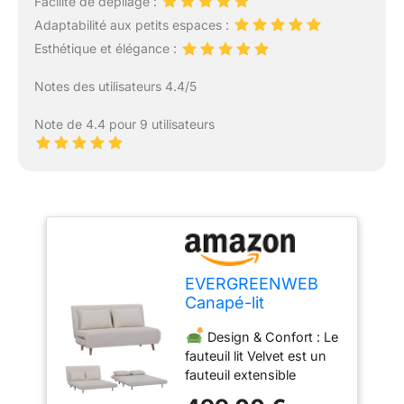
Facilité de dépliage :
Adaptabilité aux petits espaces :
Esthétique et élégance :
Notes des utilisateurs 4.4/5
Note de 4.4 pour 9 utilisateurs
EVERGREENWEB
Canapé-lit
Convertible en Lit 2
Design & Confort : Le
Places 140 cm en
fauteuil lit Velvet est un
Tissu Blanc,
fauteuil extensible
Fauteuil-lit Relax
pratique qui se
Dossier Réglable 5