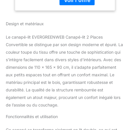
Toupe, Double
confortable et de lit
Coussin de Dossier,
double spacieux (145 x
Canapé avec
195 cm). Idéal pour les
Chaise Longue
Design et matériaux
petits appartements ou
Coulissante, Calion
pour accueillir vos amis
et votre famille. Sa petite
Le canapé-lit EVERGREENWEB Canapé-lit 2 Places
taille le rend parfait même
Convertible se distingue par son design moderne et épuré. La
pour les espaces réduits.
couleur toupe du tissu offre une touche de sophistication qui
Grâce à son design
s’intègre facilement dans divers styles d’intérieurs. Avec des
moderne et compact, le
canapé CALION s'adapte
dimensions de 110 x 165 x 90 cm, il s’adapte parfaitement
facilement à tout style
aux petits espaces tout en offrant un confort maximal. Le
d'ameublement. Confort
matériau principal est le bois, garantissant robustesse et
optimal : profitez de la
durabilité. La qualité de la structure rembourrée est
détente sur un canapé
rembourré en tissu et
également un atout majeur, procurant un confort inégalé lors
transformez facilement
de l’assise ou du couchage.
votre canapé en un lit
avec matelas en
Fonctionnalités et utilisation
polyuréthane de 140 x
195 cm. Le mécanisme
Ce canapé se transforme aisément en lit double, ce qui est