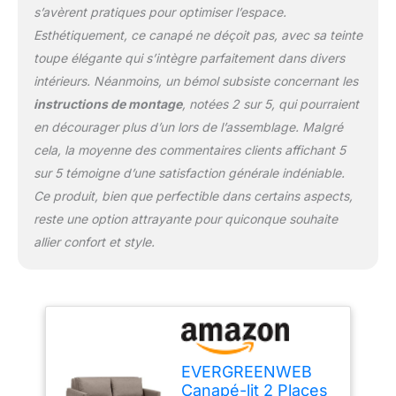
le canapé est équipé
s’avèrent pratiques pour optimiser l’espace.
d'une boîte de
Esthétiquement, ce canapé ne déçoit pas, avec sa teinte
rangement pratique pour
toupe élégante qui s’intègre parfaitement dans divers
ranger des couvertures,
intérieurs. Néanmoins, un bémol subsiste concernant les
des coussins ou d'autres
objets. Les roulettes
instructions de montage
, notées 2 sur 5, qui pourraient
caoutchoutées et les
en décourager plus d’un lors de l’assemblage. Malgré
pieds en bois facilitent
cela, la moyenne des commentaires clients affichant 5
l'ouverture du lit et le
sur 5 témoigne d’une satisfaction générale indéniable.
déplacement du canapé.
Matériaux de qualité : le
Ce produit, bien que perfectible dans certains aspects,
canapé est fabriqué avec
reste une option attrayante pour quiconque souhaite
un tissu doux et un
allier confort et style.
rembourrage
confortable, assurant
une expérience d'assise
agréable et relaxante. Le
tissu de haute qualité,
facile à nettoyer est
résistant au frottement et
EVERGREENWEB
conserve son aspect
Canapé-lit 2 Places