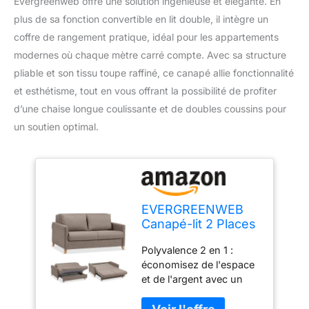
Evergreenweb offre une solution ingénieuse et élégante. En
plus de sa fonction convertible en lit double, il intègre un
coffre de rangement pratique, idéal pour les appartements
modernes où chaque mètre carré compte. Avec sa structure
pliable et son tissu toupe raffiné, ce canapé allie fonctionnalité
et esthétisme, tout en vous offrant la possibilité de profiter
d’une chaise longue coulissante et de doubles coussins pour
un soutien optimal.
EVERGREENWEB
Canapé-lit 2 Places
Convertible en Lit
Polyvalence 2 en 1 :
Double avec Coffre
économisez de l'espace
de Rangement,
et de l'argent avec un
Structure Pliable
seul meuble qui sert de
Rembourrée Tissu
canapé 2 places