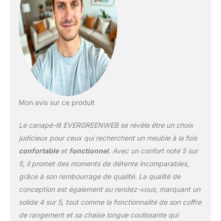
moderne et compact, le
canapé CALION s'adapte
facilement à tout style
d'ameublement. Confort
optimal : profitez de la
détente sur un canapé
rembourré en tissu et
transformez facilement
votre canapé en un lit
avec matelas en
Mon avis sur ce produit
polyuréthane de 140 x
195 cm. Le mécanisme
Le canapé-lit EVERGREENWEB se révèle être un choix
pliable permet de passer
judicieux pour ceux qui recherchent un meuble à la fois
rapidement de la
confortable
et
fonctionnel
. Avec un confort noté 5 sur
configuration canapé à la
5, il promet des moments de détente incomparables,
configuration du lit et
vice versa. Le dossier à
grâce à son rembourrage de qualité. La qualité de
double coussin offre un
conception est également au rendez-vous, marquant un
niveau supplémentaire
solide 4 sur 5, tout comme la fonctionnalité de son coffre
de confort personnalisé.
de rangement et sa chaise longue coulissante qui
Pratique et fonctionnel :