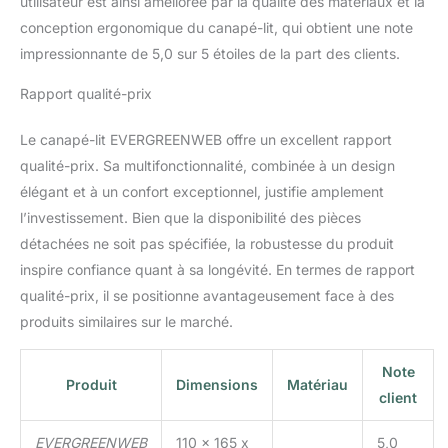
utilisateur est ainsi améliorée par la qualité des matériaux et la
un tissu doux et un
rembourrage
conception ergonomique du canapé-lit, qui obtient une note
confortable, assurant
impressionnante de 5,0 sur 5 étoiles de la part des clients.
une expérience d'assise
agréable et relaxante. Le
Rapport qualité-prix
tissu de haute qualité,
facile à nettoyer est
Le canapé-lit EVERGREENWEB offre un excellent rapport
résistant au frottement et
qualité-prix. Sa multifonctionnalité, combinée à un design
conserve son aspect
élégant et à un confort exceptionnel, justifie amplement
intact dans le temps.
Dimensions et couleurs
l’investissement. Bien que la disponibilité des pièces
canapé Calion : longueur
détachées ne soit pas spécifiée, la robustesse du produit
165 cm, profondeur 110
inspire confiance quant à sa longévité. En termes de rapport
cm, hauteur 90 cm.
qualité-prix, il se positionne avantageusement face à des
Canapé-lit ouvert,
longueur 195 cm,
produits similaires sur le marché.
couleurs disponibles :
taupe – bleu – gris –
Note
beige – bleu – bleu –
Produit
Dimensions
Matériau
client
jaune moutarde –
bordeaux – corde –
EVERGREENWEB
110 x 165 x
5,0
anthracite. Canapé lit