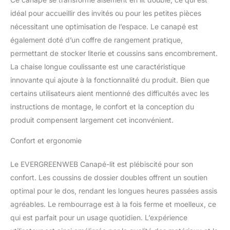
pliable permet de passer
idéal pour accueillir des invités ou pour les petites pièces
rapidement de la
nécessitant une optimisation de l’espace. Le canapé est
configuration canapé à la
configuration du lit et
également doté d’un coffre de rangement pratique,
vice versa. Le dossier à
permettant de stocker literie et coussins sans encombrement.
double coussin offre un
La chaise longue coulissante est une caractéristique
niveau supplémentaire
innovante qui ajoute à la fonctionnalité du produit. Bien que
de confort personnalisé.
Pratique et fonctionnel :
certains utilisateurs aient mentionné des difficultés avec les
le canapé est équipé
instructions de montage, le confort et la conception du
d'une boîte de
produit compensent largement cet inconvénient.
rangement pratique pour
ranger des couvertures,
Confort et ergonomie
des coussins ou d'autres
objets. Les roulettes
Le EVERGREENWEB Canapé-lit est plébiscité pour son
caoutchoutées et les
confort. Les coussins de dossier doubles offrent un soutien
pieds en bois facilitent
l'ouverture du lit et le
optimal pour le dos, rendant les longues heures passées assis
déplacement du canapé.
agréables. Le rembourrage est à la fois ferme et moelleux, ce
Matériaux de qualité : le
qui est parfait pour un usage quotidien. L’expérience
canapé est fabriqué avec