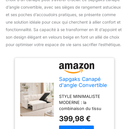
d’angle convertible, avec ses sièges de rangement astucieux
et ses poches d’accoudoirs pratiques, se présente comme
une solution idéale pour ceux qui cherchent à allier confort et
fonctionnalité. Sa capacité à se transformer en lit d’appoint et
son design élégant en velours beige en font un allié de choix
pour optimiser votre espace de vie sans sacrifier l’esthétique.
Sapgaks Canapé
d'angle Convertible
avec sièges de
STYLE MINIMALISTE
Rangement et
MODERNE : la
Poches
combinaison du tissu
accoudoirs,Canapé
rayé et du design
Convertible avec
399,98 €
minimaliste s'adapte à
Forme des
une grande variété de
Rayures,canapé 3