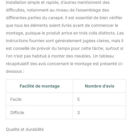
installation simple et rapide, d’autres mentionnent des
télécommandes, des
difficultés, notamment au niveau de l’assemblage des
livres et d'autres petits
différentes parties du canapé. Il est essentiel de bien vérifier
objets facilement
accessibles. PREMIUM
que tous les éléments soient livrés avant de commencer le
STRIPPED FLEECE
montage, puisque le produit arrive en trois colis distincts. Les
FABRIC : Fabriqué à
instructions fournies sont généralement jugées claires, mais il
partir de tissu rayé de
est conseillé de prévoir du temps pour cette tâche, surtout si
haute qualité, doux et
confortable au toucher,
l’on n’est pas habitué à monter des meubles. Un tableau
résistant à l'usure et
récapitulatif des avis concernant le montage est présenté ci-
durable, il vous offre une
dessous :
expérience confortable
pendant longtemps.
Facilité de montage
Nombre d’avis
Suffisamment de
coussins et d'oreillers :
Trois grands coussins et
Facile
5
deux petits coussins
apportent un confort et
Difficile
3
un soutien
supplémentaires et
Qualité et durabilité
ajoutent de la chaleur et