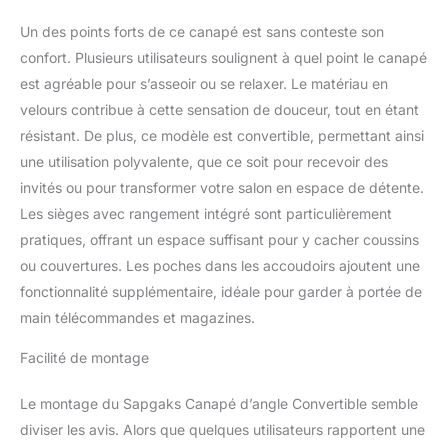
gauche et droit sont
interchangeables, design
Un des points forts de ce canapé est sans conteste son
flexible, s'adaptent aux
confort. Plusieurs utilisateurs soulignent à quel point le canapé
différentes dispositions
est agréable pour s’asseoir ou se relaxer. Le matériau en
de la pièce, maximisent
velours contribue à cette sensation de douceur, tout en étant
l'utilisation de l'espace.
Espace de rangement
résistant. De plus, ce modèle est convertible, permettant ainsi
caché : sous le siège
une utilisation polyvalente, que ce soit pour recevoir des
inclinable se trouve un
invités ou pour transformer votre salon en espace de détente.
espace de rangement de
Les sièges avec rangement intégré sont particulièrement
grande capacité qui
permet de stocker des
pratiques, offrant un espace suffisant pour y cacher coussins
draps, des vêtements de
ou couvertures. Les poches dans les accoudoirs ajoutent une
saison, etc., rendant
fonctionnalité supplémentaire, idéale pour garder à portée de
ainsi votre chambre plus
main télécommandes et magazines.
ordonnée et mieux
rangée.le canapé-lit est
Facilité de montage
équipé de
compartiments de
Le montage du Sapgaks Canapé d’angle Convertible semble
rangement pratiques sur
le côté, qui permettent
diviser les avis. Alors que quelques utilisateurs rapportent une
de ranger des