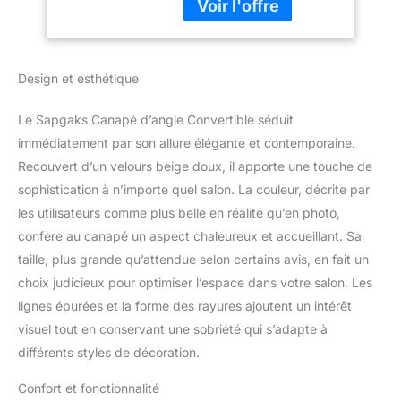
styles d'intérieur et
Places,Velours
ajoute une touche de
(Beige)
style à votre maison.ce
canapé-lit combine les
Design et esthétique
fonctions d'un canapé et
d'un lit en un seul, il est
Le Sapgaks Canapé d’angle Convertible séduit
un canapé confortable
pendant la journée et se
immédiatement par son allure élégante et contemporaine.
transforme facilement en
Recouvert d’un velours beige doux, il apporte une touche de
un lit spacieux la nuit
sophistication à n’importe quel salon. La couleur, décrite par
pour répondre à vos
les utilisateurs comme plus belle en réalité qu’en photo,
multiples besoins.
confère au canapé un aspect chaleureux et accueillant. Sa
Transformation facile :
design simple, vous
taille, plus grande qu’attendue selon certains avis, en fait un
pouvez transformer le
choix judicieux pour optimiser l’espace dans votre salon. Les
canapé en lit en
lignes épurées et la forme des rayures ajoutent un intérêt
quelques étapes, adapté
visuel tout en conservant une sobriété qui s’adapte à
à un usage familial et
comme lit de
différents styles de décoration.
remplacement pour les
invités.les sièges caramel
Confort et fonctionnalité