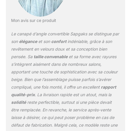
quelques étapes, adapté
à un usage familial et
comme lit de
Mon avis sur ce produit
remplacement pour les
invités.les sièges caramel
Le canapé d’angle convertible Sapgaks se distingue par
gauche et droit sont
interchangeables, design
son
élégance
et son
confort
indéniable, grâce à son
flexible, s'adaptent aux
revêtement en velours doux et sa conception bien
différentes dispositions
pensée. Sa
taille convenable
et sa forme avec rayures
de la pièce, maximisent
s’intègrent aisément dans de nombreux salons,
l'utilisation de l'espace.
Espace de rangement
apportant une touche de sophistication avec sa couleur
caché : sous le siège
beige. Bien que l’assemblage puisse parfois s’avérer
inclinable se trouve un
compliqué, une fois monté, il offre un excellent
rapport
espace de rangement de
qualité-prix
. La livraison rapide est un atout, mais la
grande capacité qui
permet de stocker des
solidité
reste perfectible, surtout si une pièce devait
draps, des vêtements de
être remplacée. En revanche, le service après-vente
saison, etc., rendant
laisse à désirer, ce qui peut poser problème en cas de
ainsi votre chambre plus
défaut de fabrication. Malgré cela, ce modèle reste une
ordonnée et mieux