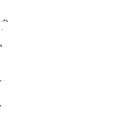
 Les
es
e
 de
e