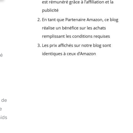
né
i de
e
aids