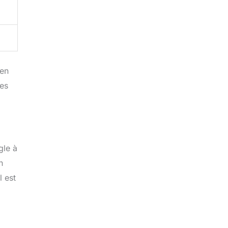
 en
les
gle à
n
l est