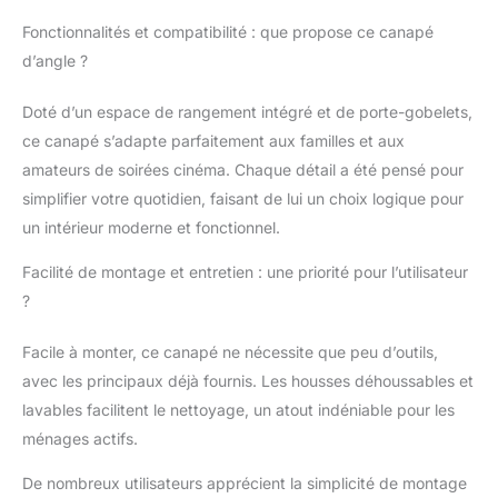
fassiez une sieste en
Fonctionnalités et compatibilité : que propose ce canapé
tailleur ou que vous
d’angle ?
vous détendiez sur le
dos, vous trouverez la
Doté d’un espace de rangement intégré et de porte-gobelets,
position la plus
confortable. 【Tissu
ce canapé s’adapte parfaitement aux familles et aux
confortable】 : Fabriqué
amateurs de soirées cinéma. Chaque détail a été pensé pour
en coton de haute
simplifier votre quotidien, faisant de lui un choix logique pour
qualité, il offre un
un intérieur moderne et fonctionnel.
toucher luxueux. Ce
tissu allie la douceur du
Facilité de montage et entretien : une priorité pour l’utilisateur
coton à la durabilité du
?
lin. Respectueux de
l'environnement,
respirant, infroissable et
Facile à monter, ce canapé ne nécessite que peu d’outils,
résistant aux taches, il
avec les principaux déjà fournis. Les housses déhoussables et
ne se déforme ni ne se
lavables facilitent le nettoyage, un atout indéniable pour les
décolore, même après
ménages actifs.
une utilisation
prolongée. 【Structure
De nombreux utilisateurs apprécient la simplicité de montage
en fer massif】 :