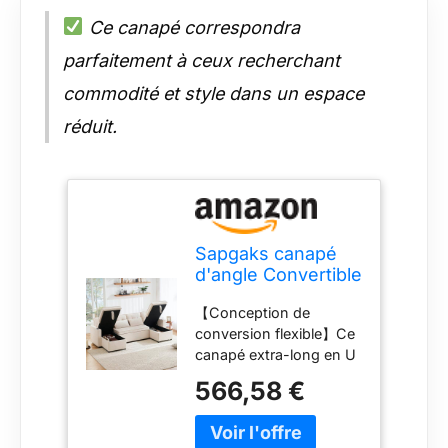
Ce canapé correspondra
parfaitement à ceux recherchant
commodité et style dans un espace
réduit.
Sapgaks canapé
d'angle Convertible
avec Porte-
【Conception de
gobelet, Espace de
conversion flexible】Ce
Rangement,canapé
canapé extra-long en U
4 Places en
se déplie facilement en
U,canapé lit avec
566,58 €
canapé-lit, et la
Fonction
transformation
Couchage,Tissus
s'effectue d'un simple
en Coton et Lin (F-