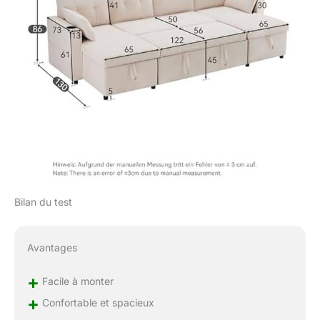
l'espace s'agrandit
instantanément,
rendant votre pièce plus
organisée et plus belle.
【Un coup de cœur
pour les amateurs de
détails】Deux porte-
gobelets intégrés à
l'accoudoir peuvent
accueillir des bouteilles
d'eau. Vous n'aurez
donc pas à craindre de
renverser votre verre
d'eau. Une poche de
Bilan du test
rangement
spécialement conçue
est située sur le côté de
Avantages
l'accoudoir pour ranger
téléphones portables,
+
Facile à monter
lunettes, magazines,
+
Confortable et spacieux
etc., vous évitant ainsi
de les chercher.