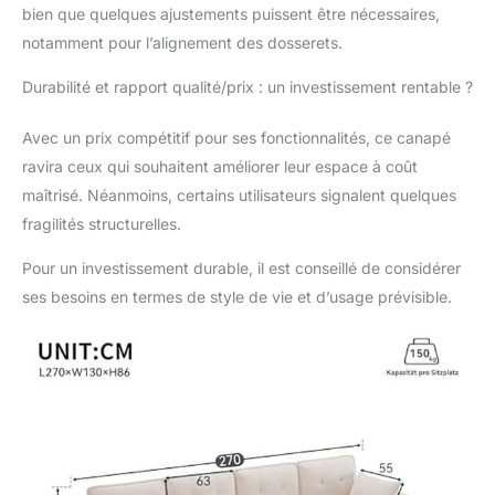
L'intérieur est construit
bien que quelques ajustements puissent être nécessaires,
avec une structure en
notamment pour l’alignement des dosserets.
fer, plus stable et
réduisant efficacement
Durabilité et rapport qualité/prix : un investissement rentable ?
les vibrations. Durable et
peu sujet à
Avec un prix compétitif pour ses fonctionnalités, ce canapé
l'affaissement, il peut
ravira ceux qui souhaitent améliorer leur espace à coût
supporter jusqu'à 150
maîtrisé. Néanmoins, certains utilisateurs signalent quelques
kg par siège,
garantissant ainsi la
fragilités structurelles.
sécurité du canapé.
Pour un investissement durable, il est conseillé de considérer
【Assistant de
rangement】De grands
ses besoins en termes de style de vie et d’usage prévisible.
espaces de rangement
sont situés de chaque
côté du canapé, vous
permettant de ranger
facilement divers articles
tels que la literie, les
articles ménagers, etc.
Une fois rangés,