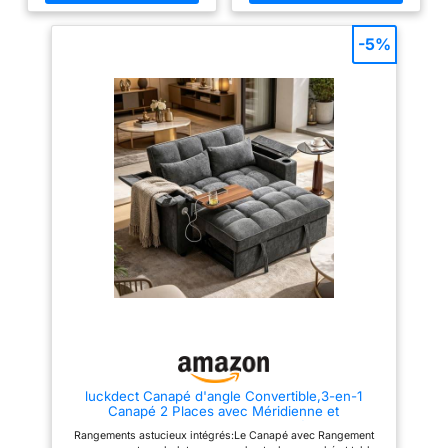
mousse à mémoire de forme
configuration selon vos besoins
ne se déforme ni ne se
haute densité épouse les
et vos préférences. Parfait pour
contours du corps, offrant une
tout salon, ce canapé d'angle
décolore, même après
-5%
sensation de confort aérien
s'adapte harmonieusement à
une utilisation
comparable à celle de se
différentes tailles de pièces et à
prolongée. 【Structure
reposer sur un nuage, tout en
toutes les occasions, ce qui en
préservant sa forme et en
fait un ajout pratique et élégant
en fer massif】 :
évitant l'affaissement.Parfait
à votre intérieur. Tissu velours
L'intérieur est construit
comme canapé-lit quotidien ou
côtelé haut de gamme : Revêtu
lit d'appoint occasionnel, il
d'un velours côtelé doux et
avec une structure en
s'adapte facilement à votre
brossé de haute qualité, ce
fer, plus stable et
pièce et à votre style de
canape 3 places offre une
réduisant efficacement
vie.Dimension:261 x 171 x 58
texture unique et accueillante, à
cm. Canapé de salon tissu
la fois durable et résistante. Le
les vibrations. Durable et
velours côtelé : Confectionné en
tissu robuste résiste à l'usure
peu sujet à
velours côtelé de qualité, ce
quotidienne, garantissant ainsi
canapé modulaire apporte une
que la couleur riche et le
l'affaissement, il peut
touche de luxe à votre salon
toucher moelleux restent
supporter jusqu'à 150
grâce à son toucher doux et
éclatants et comme neufs
kg par siège,
texturé. Résistant aux
pendant des années, ajoutant
éclaboussures et facile à
une touche d'élégance
garantissant ainsi la
nettoyer, il simplifie l'entretien
intemporelle à votre décoration.
sécurité du canapé.
quotidien. Ses housses
Coussins hybrides ressorts et
amovibles et lavables facilitent
mousse : Canape
【Assistant de
le nettoyage, ce qui le rend
convertible,profitez d'un confort
rangement】De grands
idéal pour les familles avec
et d'une résilience durables
espaces de rangement
luckdect Canapé d'angle Convertible,3-en-1
enfants ou animaux de
grâce à notre garnissage de
Canapé 2 Places avec Méridienne et
compagnie. Le tissu offre une
pointe. Chaque assise combine
sont situés de chaque
Coussins,Porte-Gobelets,Dossier Réglable,Port
assise chaude, confortable et
des ressorts ensachés offrant
Rangements astucieux intégrés:Le Canapé avec Rangement
côté du canapé, vous
USB et Type-C,Table Cachée,pour
respirante. Configuration
un bon soutien et une mousse