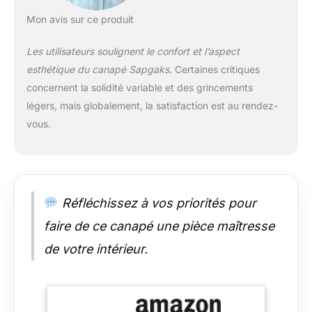
confortable. 【Tissu
confortable】 : Fabriqué
Mon avis sur ce produit
en coton de haute
qualité, il offre un
Les utilisateurs soulignent le confort et l’aspect
toucher luxueux. Ce
esthétique du canapé Sapgaks
. Certaines critiques
tissu allie la douceur du
concernent la solidité variable et des grincements
coton à la durabilité du
lin. Respectueux de
légers, mais globalement, la satisfaction est au rendez-
l'environnement,
vous.
respirant, infroissable et
résistant aux taches, il
ne se déforme ni ne se
décolore, même après
une utilisation
Réfléchissez à vos priorités pour
prolongée. 【Structure
en fer massif】 :
faire de ce canapé une pièce maîtresse
L'intérieur est construit
de votre intérieur.
avec une structure en
fer, plus stable et
réduisant efficacement
les vibrations. Durable et
peu sujet à