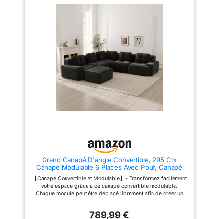
Grand Canapé D'angle Convertible, 295 Cm
Canapé Modulable 6 Places Avec Pouf, Canapé
D'angle En U, Canapé Confortable En Velours
【Canapé Convertible et Modulable】- Transformez facilement
Côtelé Effet Nuage, Combinaisons Libres, Aucun
votre espace grâce à ce canapé convertible modulable.
Montage Requis, Noir
Chaque module peut être déplacé librement afin de créer un
canapé droit, un canapé d'angle, un espace détente ou un
couchage d'appoint selon vos besoins. 【Canapé Compressé
789,99 €
Sans Montage】- Livré sous emballage compressé pour un