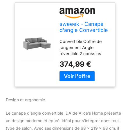
sweeek - Canapé
d'angle Convertible
en Tissu Gris Clair -
Convertible Coffre de
IDA - 3 Places.
rangement Angle
Fauteuil d'angle
réversible 2 coussins
réversible Coffre
inclus 3 places
Rangement lit
374,99 €
modulable. 2
Coussins Inclus.
Design et ergonomie
Le canapé d’angle convertible IDA de Alice’s Home présente
un design moderne et épuré, idéal pour s’intégrer dans tout
type de salon. Avec ses dimensions de 68 x 219 x 68 cm, il