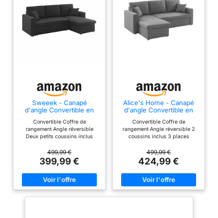
Sweeek - Canapé
Alice's Home - Canapé
d'angle Convertible en
d'angle Convertible en
Tissu Noir - IDA - 3
Tissu Gris chiné foncé -
Convertible Coffre de
Convertible Coffre de
Places. Fauteuil d'angle
IDA - 3 Places. Fauteuil
rangement Angle réversible
rangement Angle réversible 2
réversible Coffre
d'angle réversible Coffre
Deux petits coussins inclus
coussins inclus 3 places
Rangement lit modulable
Rangement lit modulable.
2 Coussins Inclus.
499,99 €
499,99 €
399,99 €
424,99 €