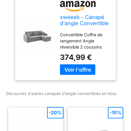
sweeek - Canapé
d'angle Convertible
en Tissu Gris Clair -
Convertible Coffre de
IDA - 3 Places.
rangement Angle
Fauteuil d'angle
réversible 2 coussins
réversible Coffre
inclus 3 places
Rangement lit
374,99 €
modulable. 2
Coussins Inclus.
Découvrez d’autres canapés d’angle convertibles en tissu
-20%
-15%