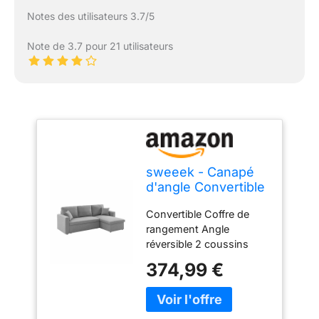
Notes des utilisateurs 3.7/5
Note de 3.7 pour 21 utilisateurs
sweeek - Canapé
d'angle Convertible
en Tissu Gris Clair -
Convertible Coffre de
IDA - 3 Places.
rangement Angle
Fauteuil d'angle
réversible 2 coussins
réversible Coffre
inclus 3 places
Rangement lit
374,99 €
modulable. 2
Coussins Inclus.